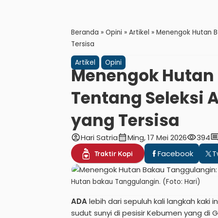
Beranda
»
Opini
»
Artikel
»
Menengok Hutan Ba
Tersisa
Artikel
Opini
Menengok Hutan 
Tentang Seleksi 
yang Tersisa
account_circle
calendar_month
visibility
comme
Hari Satria
Ming, 17 Mei 2026
394
Facebook
T
Traktir Kopi
Hutan bakau Tanggulangin. (Foto: Hari)
ADA
lebih dari sepuluh kali langkah ka
sudut sunyi di pesisir Kebumen yang di