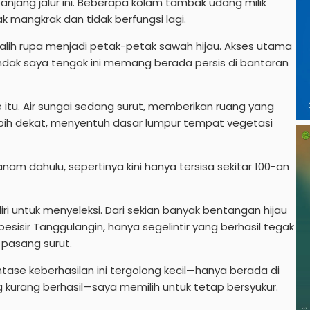
jang jalur ini. Beberapa kolam tambak udang milik
k mangkrak dan tidak berfungsi lagi.
alih rupa menjadi petak-petak sawah hijau. Akses utama
dak saya tengok ini memang berada persis di bantaran
itu. Air sungai sedang surut, memberikan ruang yang
 lebih dekat, menyentuh dasar lumpur tempat vegetasi
anam dahulu, sepertinya kini hanya tersisa sekitar 100-an
i untuk menyeleksi. Dari sekian banyak bentangan hijau
pesisir Tanggulangin, hanya segelintir yang berhasil tegak
pasang surut.
tase keberhasilan ini tergolong kecil—hanya berada di
ng kurang berhasil—saya memilih untuk tetap bersyukur.