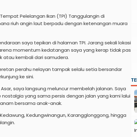
empat Pelelangan Ikan (TPI) Tanggulangin di
mana riuh angin laut berpadu dengan ketenangan muara
ndaraan saya tepikan di halaman TPI. Jarang sekali lokasi
 karena momentum kedatangan saya yang kerap tidak pas
k atau kembali dari samudera.
 deretan perahu nelayan tampak selalu setia bersandar
unjung ke sini.
T
lat Asar, saya langsung meluncur membelah jalanan. Saya
e nostalgia yang sama persis dengan jalan yang kami lalui
nanam bersama anak-anak.
a Kedawung, Kedungwinangun, Karangglonggong, hingga
langin.