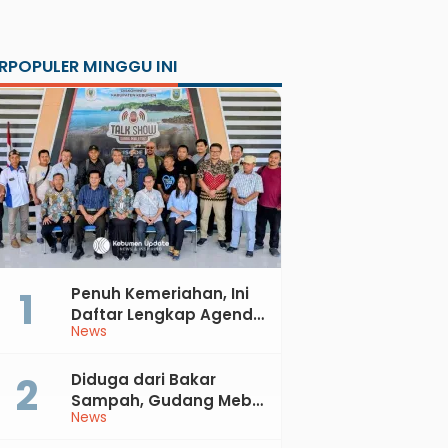
RPOPULER MINGGU INI
Penuh Kemeriahan, Ini
Daftar Lengkap Agenda
News
Peringatan HUT ke-81 RI
dan Hari Jadi ke-397
Kabupaten Kebumen
Diduga dari Bakar
Sampah, Gudang Mebel
News
di Petanahan Hangus
Dilalap Api