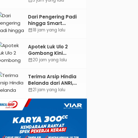
5 jam yang lalu
calendar_month
ASEAN dan Hong
Kong
Dari Pengering Padi
hingga Smart
Parking: Mahasiswa
18 jam yang lalu
calendar_month
UPB Unjuk Gigi Lewat
Pameran CODEX 2
Apotek Luk Ulo 2
Gombong Kini
Dilengkapi Layanan
20 jam yang lalu
calendar_month
Dokter Spesialis Anak
Terima Arsip Hindia
Belanda dari ANRI,
Pemkab Kebumen
21 jam yang lalu
calendar_month
Dorong Integrasi
Sejarah, Geopark,
dan Literasi
Pertanian