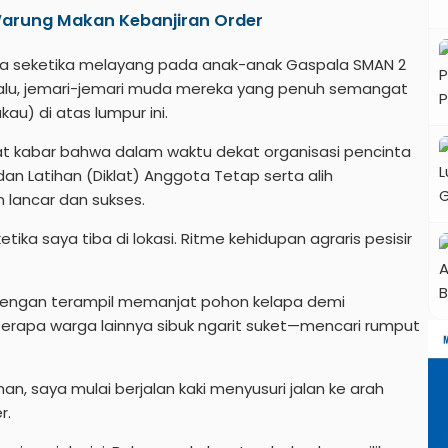
Warung Makan Kebanjiran Order
saya seketika melayang pada anak-anak Gaspala SMAN 2
lalu, jemari-jemari muda mereka yang penuh semangat
au) di atas lumpur ini.
at kabar bahwa dalam waktu dekat organisasi pencinta
an Latihan (Diklat) Anggota Tetap serta alih
 lancar dan sukses.
ika saya tiba di lokasi. Ritme kehidupan agraris pesisir
s dengan terampil memanjat pohon kelapa demi
rapa warga lainnya sibuk ngarit suket—mencari rumput
, saya mulai berjalan kaki menyusuri jalan ke arah
r.