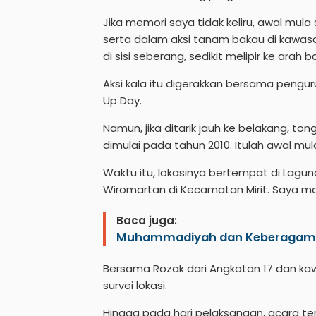
Jika memori saya tidak keliru, awal mul
serta dalam aksi tanam bakau di kawas
di sisi seberang, sedikit melipir ke arah ba
Aksi kala itu digerakkan bersama pengu
Up Day.
Namun, jika ditarik jauh ke belakang, ton
dimulai pada tahun 2010. Itulah awal mu
Waktu itu, lokasinya bertempat di La
Wiromartan di Kecamatan Mirit. Saya ma
Baca juga:
Muhammadiyah dan Keberaga
Bersama Rozak dari Angkatan 17 dan k
survei lokasi.
Hingga pada hari pelaksanaan, acara 