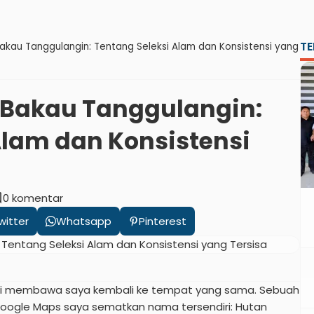
TE
kau Tanggulangin: Tentang Seleksi Alam dan Konsistensi yang
Bakau Tanggulangin:
Alam dan Konsistensi
nt
0 komentar
witter
Whatsapp
Pinterest
ki ini membawa saya kembali ke tempat yang sama. Sebuah
 Google Maps saya sematkan nama tersendiri: Hutan