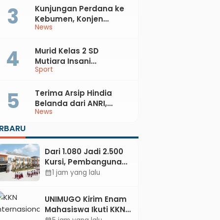
Kunjungan Perdana ke
Kebumen, Konjen
News
Australia Temui Bupati
Lilis, Ini yang Dibahas
Murid Kelas 2 SD
Mutiara Insani
Sport
Muhammadiyah
Sadang Sabet Emas
dan Perak di Kejurda
Terima Arsip Hindia
Tapak Suci Kebumen
Belanda dari ANRI,
News
2026
Pemkab Kebumen
Dorong Integrasi
ERBARU
Sejarah, Geopark, dan
Literasi Pertanian
Dari 1.080 Jadi 2.500
Kursi, Pembangunan
Sekolah Rakyat
1 jam yang lalu
calendar_month
Kebumen
Ditargetkan Mulai
UNIMUGO Kirim Enam
Oktober 2026
Mahasiswa Ikuti KKN
Internasional 2026 di