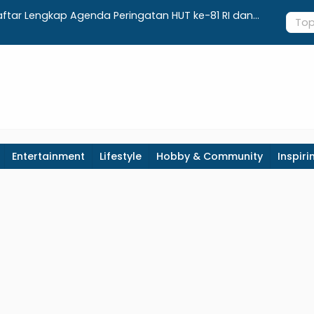
aftar Lengkap Agenda Peringatan HUT ke-81 RI dan
Integrasi
paten Kebumen
Realisasi 
Entertainment
Lifestyle
Hobby & Community
Inspiri