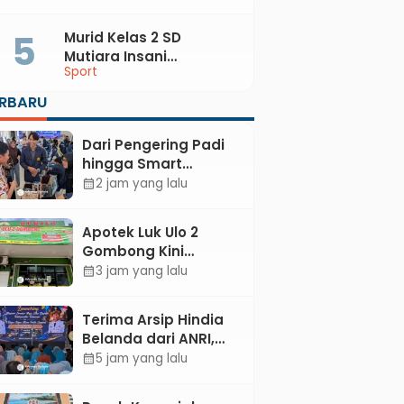
Lilis, Ini yang Dibahas
Murid Kelas 2 SD
Mutiara Insani
Sport
Muhammadiyah
Sadang Sabet Emas
ERBARU
dan Perak di Kejurda
Tapak Suci Kebumen
Dari Pengering Padi
2026
hingga Smart
Parking: Mahasiswa
2 jam yang lalu
calendar_month
UPB Unjuk Gigi Lewat
Pameran CODEX 2
Apotek Luk Ulo 2
Gombong Kini
Dilengkapi Layanan
3 jam yang lalu
calendar_month
Dokter Spesialis Anak
Terima Arsip Hindia
Belanda dari ANRI,
Pemkab Kebumen
5 jam yang lalu
calendar_month
Dorong Integrasi
Sejarah, Geopark,