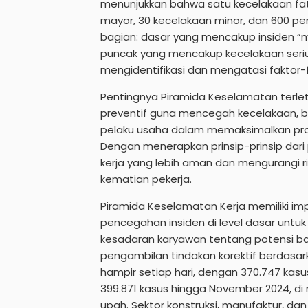
menunjukkan bahwa satu kecelakaan fat
mayor, 30 kecelakaan minor, dan 600 peril
bagian: dasar yang mencakup insiden “ny
puncak yang mencakup kecelakaan serius
mengidentifikasi dan mengatasi faktor-f
Pentingnya Piramida Keselamatan terl
preventif guna mencegah kecelakaan, b
pelaku usaha dalam memaksimalkan prod
Dengan menerapkan prinsip-prinsip dari
kerja yang lebih aman dan mengurangi 
kematian pekerja.
Piramida Keselamatan Kerja memiliki imp
pencegahan insiden di level dasar untuk
kesadaran karyawan tentang potensi ba
pengambilan tindakan korektif berdasarkan
hampir setiap hari, dengan 370.747 kas
399.871 kasus hingga November 2024, di
upah. Sektor konstruksi, manufaktur, da