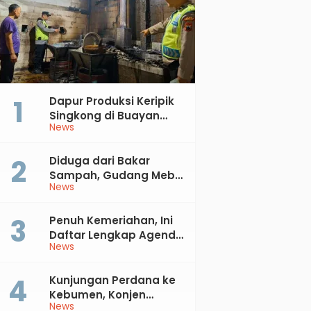
Dapur Produksi Keripik
Singkong di Buayan
News
Terbakar, Kerugian
Jutaan Rupiah
Diduga dari Bakar
Sampah, Gudang Mebel
News
di Petanahan Hangus
Dilalap Api
Penuh Kemeriahan, Ini
Daftar Lengkap Agenda
News
Peringatan HUT ke-81 RI
dan Hari Jadi ke-397
Kabupaten Kebumen
Kunjungan Perdana ke
Kebumen, Konjen
News
Australia Temui Bupati