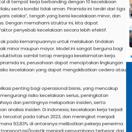
al di tempat kerja berbanding dengan 10 kecelakaan
aku serta kondisi tidak aman. Piramida ini terdiri dari tiga
aris celaka”, tengah yang berisi kecelakaan minor, dan
. Dengan memahami struktur ini, kita dapat
aktor penyebab kecelakaan secara lebih efektif.
etak pada kemampuannya untuk melakukan tindakan
aik minor maupun mayor. Model ini sangat berguna bagi
uktivitas sambil tetap menjaga keselamatan kerja.
 piramida ini, perusahaan dapat menciptakan lingkungan
risiko kecelakaan yang dapat mengakibatkan cedera atau
likasi penting bagi operasional bisnis, yang mencakup
 mengurangi risiko kecelakaan serius, peningkatan
haya dan pentingnya melaporkan insiden, serta
 analisis insiden. Di Indonesia, kecelakaan kerja terjadi
us tercatat pada tahun 2023, dan meningkat menjadi
 mana 93,83% di antaranya melibatkan pekerja penerima
n transportasi/logistik menjadi penyumbang terbesar dari