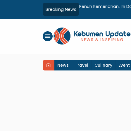
I, Pemkab Kebumen Dorong Integrasi
Penuh Kemeriahan, Ini D
Breaking News
an
Hari Jadi ke-397 Kabu
menu
home
News
Travel
Culinary
Event