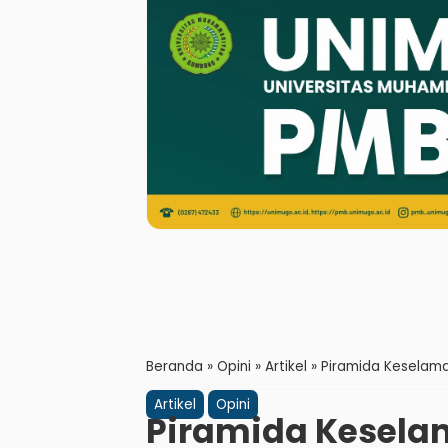
Beranda
»
Opini
»
Artikel
»
Piramida Keselamat
Artikel
Opini
Piramida Keselam