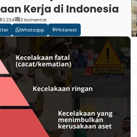
aan Kerja di Indonesia
ility
comment
2.234
0 komentar
tter
Whatsapp
Pinterest