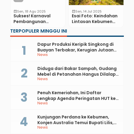
calendar_month
Sen, 18 Agu 2025
calendar_month
Sen, 14 Jul 2025
Sukses! Karnaval
Esai Foto: Keindahan
Pembangunan
Lintasan Kebumen
Kebumen Tahun Ini
Geopark Trail Run
TERPOPULER MINGGU INI
Tepat Waktu, Warga
2025
Terhibur
Dapur Produksi Keripik Singkong di
Buayan Terbakar, Kerugian Jutaan
News
Rupiah
Diduga dari Bakar Sampah, Gudang
Mebel di Petanahan Hangus Dilalap
News
Api
Penuh Kemeriahan, Ini Daftar
Lengkap Agenda Peringatan HUT ke-
News
81 RI dan Hari Jadi ke-397 Kabupaten
Kebumen
Kunjungan Perdana ke Kebumen,
Konjen Australia Temui Bupati Lilis,
News
Ini yang Dibahas