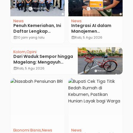
News
News
Penuh Kemeriahan, Ini
Integrasi AI dalam
Daftar Lengkap
Manajemen
Agenda Peringatan
Pendayagunaan ZIS
calendar_month
10 jam yang lalu
calendar_month
Rab, 5 Agu 2026
HUT ke-81 RI dan Hari
untuk Mendukung
Jadi ke-397
Realisasi IKAL
Kolom
Opini
Kabupaten Kebumen
Unggulan Lazismu
Dari Waduk Sempor hingga
Kebumen
Magelang: Mengayuh
Kembali Sisa-Sisa Racun
calendar_month
Rab, 5 Agu 2026
Masa Remaja
Ekonomi Bisnis
News
News