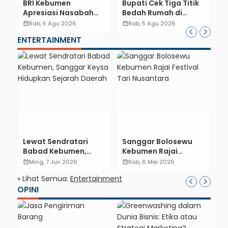
BRI Kebumen
Bupati Cek Tiga Titik
Apresiasi Nasabah
Bedah Rumah di
Pensiunan Melalui
Kebumen, Pastikan
calendar_month
Rab, 5 Agu 2026
calendar_month
Rab, 5 Agu 2026
Pemeriksaan
Hunian Layak bagi
ENTERTAINMENT
Kesehatan Gratis
Warga
Hingga Sosialisasi
Otentikasi Taspen
Lewat Sendratari
Sanggar Bolosewu
J
Babad Kebumen,
Kebumen Rajai
B
Sanggar Keysa
Festival Tari
G
calendar_month
Ming, 7 Jun 2026
calendar_month
Rab, 6 Mei 2026
calendar_month
Hidupkan Sejarah
Nusantara
J
» Lihat Semua:
Entertainment
Daerah
K
OPINI