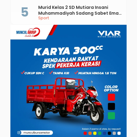
Murid Kelas 2 SD Mutiara Insani
Muhammadiyah Sadang Sabet Emas
Sport
dan Perak di Kejurda Tapak Suci
Kebumen 2026