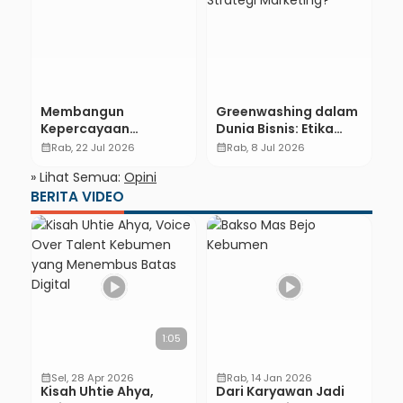
Membangun
Greenwashing dalam
I
Kepercayaan
Dunia Bisnis: Etika
K
Pelanggan: Kunci
atau Strategi
P
calendar_month
Rab, 22 Jul 2026
calendar_month
Rab, 8 Jul 2026
calendar_month
Masa Depan Industri
Marketing?
» Lihat Semua:
Opini
Jasa Pengiriman
BERITA VIDEO
Barang dan Paket
1:05
calendar_month
Sel, 28 Apr 2026
calendar_month
Rab, 14 Jan 2026
Kisah Uhtie Ahya,
Dari Karyawan Jadi