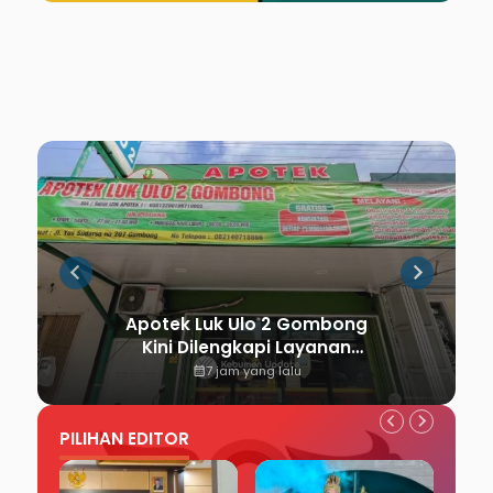
Apotek Luk Ulo 2 Gombong
Kini Dilengkapi Layanan
Dokter Spesialis Anak
calendar_month
7 jam yang lalu
PILIHAN EDITOR