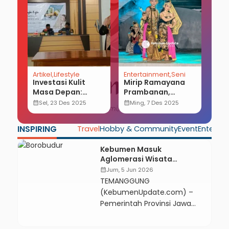
Artikel
Lifestyle
Entertainment
Seni
Nas
if
Investasi Kulit
Mirip Ramayana
Geo
Masa Depan:
Prambanan,
Mas
et
Mengenali
Masyarakat
Ba
calendar_month
Sel, 23 Des 2025
calendar_month
Ming, 7 Des 2025
calendar_month
Ka
s
Ancaman Merkuri
Antusias Tonton
Tek
n
dan Pesona Bahan
Sendratari
Kol
INSPIRING
Travel
Hobby & Community
Event
Enterta
otal
Organik
Hanoman Duta di
Tra
Alun-alun
Pen
Kebumen Masuk
Pancasila
Aglomerasi Wisata
Kebumen
Borobudur, Geopark dan
calendar_month
Jum, 5 Jun 2026
Pantai Jadi Destinasi
TEMANGGUNG
Penyangga
(KebumenUpdate.com) –
Pemerintah Provinsi Jawa
Tengah menyiapkan
kawasan Candi Borobudur