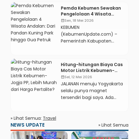
sebagai pusat
Pemda Kebumen Sewakan
pengembangan pariwisata
Pengelolaan 4 Wisata
berkelanjutan yang
Andalan: Dari Pandan
calendar_month
Sen, 18 Mei 2026
menghubungkan destinasi
Kuning Park hingga Gua
KEBUMEN
Petruk
unggulan di Kabupaten
(KebumenUpdate.com) –
Magelang, Kota Magelang,
Pemerintah Kabupaten
Purworejo, Kebumen, dan
Kebumen melalui Dinas
Temanggung. Melalui konsep
Pariwisata dan Kebudayaan
aglomerasi wisata Keburejo-
(Disparbud) membuka
Hitung-hitungan Biaya Cas
Gelangmanggung,
kesempatan bagi badan
Motor Listrik Kebumen-
pemerintah menargetkan
usaha, pelaku usaha
Jogja PP, Lebih Murah dari
calendar_month
Sel, 12 Mei 2026
pemerataan pergerakan
pariwisata, maupun
Harga Pertalite?
JALANAN menuju Yogyakarta
wisatawan sekaligus
perorangan untuk menjadi
selalu punya magnet
peningkatan dampak
mitra sewa pengelolaan
tersendiri bagi saya. Ada
ekonomi bagi masyarakat di
objek wisata daerah. Langkah
fragmen memori yang
lima daerah tersebut.
ini diambil guna
tertinggal di sana sejak 2017
Gagasan integrasi kawasan
meningkatkan mutu
hingga medio 2022. Namun,
» Lihat Semua:
Travel
wisata itu menjadi […]
pengelolaan destinasi wisata
NEWS UPDATE
perjalanan kali ini terasa
» Lihat Semua
secara transparan,
berbeda. Tak ada raungan
profesional, dan akuntabel.
mesin pembakaran internal