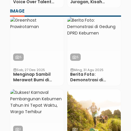
Voice Over Talent
Juragan, Kisah
Kebumen yang
Inspiratif Owner
IMAGE
Menembus Batas
Bakso Mas Bejo
Digital
Kebumen
photo_camera
5
photo_camera
5
calendar_month
Sab, 27 Des 2025
calendar_month
Ming, 31 Agu 2025
Menginap Sambil
Berita Foto:
Merawat Bumi di
Demonstrasi di
Greenhost
Gedung DPRD
Prawirotaman
Kebumen
photo_camera
1
photo_camera
1