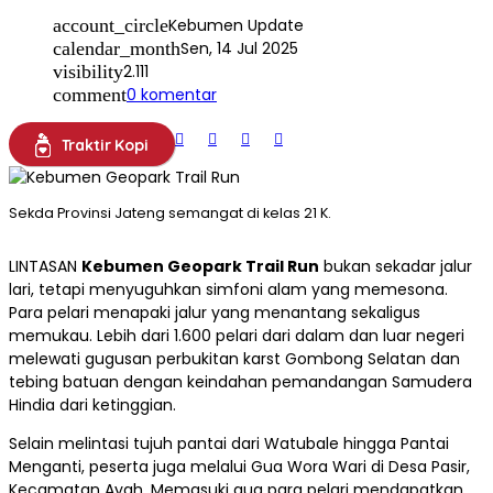
account_circle
Kebumen Update
calendar_month
Sen, 14 Jul 2025
visibility
2.111
comment
0 komentar
Traktir Kopi
Sekda Provinsi Jateng semangat di kelas 21 K.
LINTASAN
Kebumen Geopark Trail Run
bukan sekadar jalur
lari, tetapi menyuguhkan simfoni alam yang memesona.
Para pelari menapaki jalur yang menantang sekaligus
memukau. Lebih dari 1.600 pelari dari dalam dan luar negeri
melewati gugusan perbukitan karst Gombong Selatan dan
tebing batuan dengan keindahan pemandangan Samudera
Hindia dari ketinggian.
Selain melintasi tujuh pantai dari Watubale hingga Pantai
Menganti, peserta juga melalui Gua Wora Wari di Desa Pasir,
Kecamatan Ayah. Memasuki gua para pelari mendapatkan