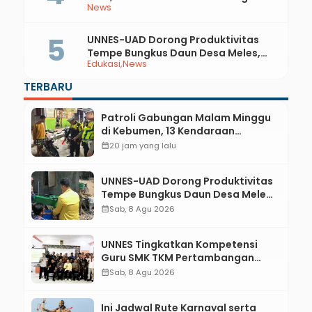
News
Integrasi Sejarah, Geopark, dan
Literasi Pertanian
UNNES-UAD Dorong Produktivitas
Tempe Bungkus Daun Desa Meles,
Edukasi
News
Bantu Mesin dan Pendampingan
Digital
TERBARU
Patroli Gabungan Malam Minggu
di Kebumen, 13 Kendaraan
Terjaring Razia Knalpot Brong
calendar_month
20 jam yang lalu
UNNES-UAD Dorong Produktivitas
Tempe Bungkus Daun Desa Meles,
Bantu Mesin dan Pendampingan
calendar_month
Sab, 8 Agu 2026
Digital
UNNES Tingkatkan Kompetensi
Guru SMK TKM Pertambangan
Kebumen melalui Desain Green
calendar_month
Sab, 8 Agu 2026
Gamification Based M-Learning
Ini Jadwal Rute Karnaval serta