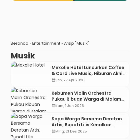
Beranda
»
Entertainment
»
Arsip "Musik"
Musik
Mexolie Hotel Luncurkan Coffee
& Cord Live Music, Hiburan Akhir
Pekan dengan Konsep Garden
calendar_month
Sen, 27 Apr 2026
Party
Kebumen Violin Orchestra
Pukau Ribuan Warga di Malam
Refleksi Akhir Tahun
calendar_month
Kam, 1 Jan 2026
Sapa Warga Bersama Deretan
Artis, Bupati Lilis Kenalkan
Pantai Menganti sebagai
calendar_month
Ming, 21 Des 2025
Uluwatunya Kebumen