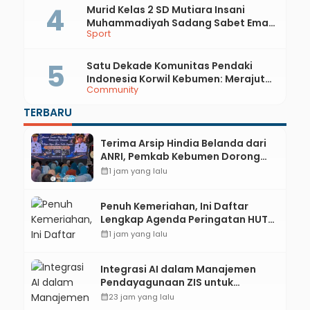
Murid Kelas 2 SD Mutiara Insani
Muhammadiyah Sadang Sabet Emas
Sport
dan Perak di Kejurda Tapak Suci
Kebumen 2026
Satu Dekade Komunitas Pendaki
Indonesia Korwil Kebumen: Merajut
Community
Persahabatan, Merawat Cinta Alam
di Pesisir Selatan
TERBARU
Terima Arsip Hindia Belanda dari
ANRI, Pemkab Kebumen Dorong
Integrasi Sejarah, Geopark, dan
calendar_month
1 jam yang lalu
Literasi Pertanian
Penuh Kemeriahan, Ini Daftar
Lengkap Agenda Peringatan HUT
ke-81 RI dan Hari Jadi ke-397
calendar_month
1 jam yang lalu
Kabupaten Kebumen
Integrasi AI dalam Manajemen
Pendayagunaan ZIS untuk
Mendukung Realisasi IKAL
calendar_month
23 jam yang lalu
Unggulan Lazismu Kebumen