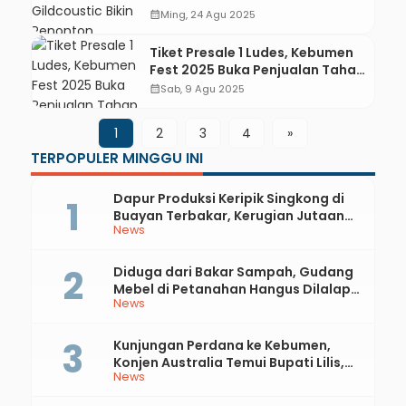
Histeris di Alun-alun Pancasila
calendar_month
Ming, 24 Agu 2025
Tiket Presale 1 Ludes, Kebumen
Fest 2025 Buka Penjualan Tahap
Kedua
calendar_month
Sab, 9 Agu 2025
1
2
3
4
»
TERPOPULER MINGGU INI
Dapur Produksi Keripik Singkong di
Buayan Terbakar, Kerugian Jutaan
News
Rupiah
Diduga dari Bakar Sampah, Gudang
Mebel di Petanahan Hangus Dilalap
News
Api
Kunjungan Perdana ke Kebumen,
Konjen Australia Temui Bupati Lilis,
News
Ini yang Dibahas