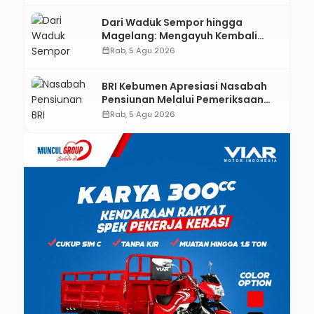
Dari Waduk Sempor hingga
Magelang: Mengayuh Kembali
Sisa-Sisa Racun Masa Remaja
calendar_month
Rab, 5 Agu 2026
BRI Kebumen Apresiasi Nasabah
Pensiunan Melalui Pemeriksaan
Kesehatan Gratis Hingga
calendar_month
Rab, 5 Agu 2026
Sosialisasi Otentikasi Taspen