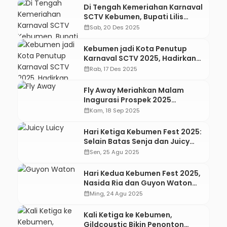
Di Tengah Kemeriahan Karnaval
SCTV Kebumen, Bupati Lilis
Ungkap Jumlah Donasi Peduli
calendar_month
Sab, 20 Des 2025
Bencana Sumatra yang
Terkumpul
Kebumen jadi Kota Penutup
Karnaval SCTV 2025, Hadirkan
Sederet Musisi Papan Atas
calendar_month
Rab, 17 Des 2025
Fly Away Meriahkan Malam
Inagurasi Prospek 2025
Universitas Putra Bangsa
calendar_month
Kam, 18 Sep 2025
Hari Ketiga Kebumen Fest 2025:
Selain Batas Senja dan Juicy
Luicy, Ada Apa Lagi?
calendar_month
Sen, 25 Agu 2025
Hari Kedua Kebumen Fest 2025,
Nasida Ria dan Guyon Waton
Hibur Penonton
calendar_month
Ming, 24 Agu 2025
Kali Ketiga ke Kebumen,
Gildcoustic Bikin Penonton