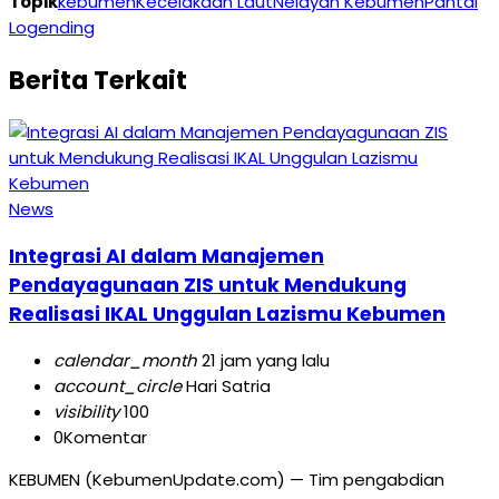
Topik
kebumen
Kecelakaan Laut
Nelayan Kebumen
Pantai
Logending
Berita Terkait
News
Integrasi AI dalam Manajemen
Pendayagunaan ZIS untuk Mendukung
Realisasi IKAL Unggulan Lazismu Kebumen
calendar_month
21 jam yang lalu
account_circle
Hari Satria
visibility
100
0
Komentar
KEBUMEN (KebumenUpdate.com) — Tim pengabdian