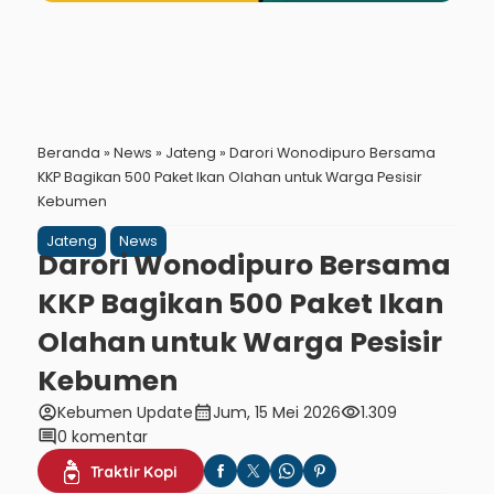
Beranda
»
News
»
Jateng
»
Darori Wonodipuro Bersama
KKP Bagikan 500 Paket Ikan Olahan untuk Warga Pesisir
Kebumen
Jateng
News
Darori Wonodipuro Bersama
KKP Bagikan 500 Paket Ikan
Olahan untuk Warga Pesisir
Kebumen
account_circle
calendar_month
visibility
Kebumen Update
Jum, 15 Mei 2026
1.309
comment
0 komentar
Traktir Kopi