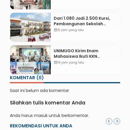
Adminduk hingga Tingkat
Desa
Dari 1.080 Jadi 2.500 Kursi,
Pembangunan Sekolah
Rakyat Kebumen Ditargetkan
calendar_month
15 jam yang lalu
Mulai Oktober 2026
UNIMUGO Kirim Enam
Mahasiswa Ikuti KKN
Internasional 2026 di ASEAN
calendar_month
19 jam yang lalu
dan Hong Kong
KOMENTAR (0)
Saat ini belum ada komentar
Silahkan tulis komentar Anda
Anda harus
masuk
untuk berkomentar.
REKOMENDASI UNTUK ANDA