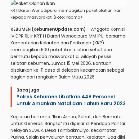
KRT Darori Wonodipuro membagikan paket olahan ikan
kepada masyarakat. (Foto: Padmo)
KEBUMEN (KebumenUpdate.com)
– Anggota Komisi
IV DPR RI, Ir KRT H Darori Wonodipuro MM IPU, bersama
Kementerian Kelautan dan Perikanan (KKP)
membagikan 500 paket ikan olahan sehat dan
bermutu kepada masyarakat di wilayah pesisir
selatan Kebumen, Jumat 15 Mei 2026. Bantuan
disalurkan ke-11 desa di delapan kecamatan sebagai
bagian dari rangkaian Bulan Mutu 2026.
Baca juga:
Polres Kebumen Libatkan 448 Personel
untuk Amankan Natal dan Tahun Baru 2023
Kegiatan bertema “Ikan Aman, Sehat, dan Bermutu
untuk Generasi Bangsa” itu digelar di Pendopo Pantai
Nelayan Suwuk, Desa Tambakmulyo, Kecamatan
Puring. Selain penyaluran bantuan, kegiatan juga diisi