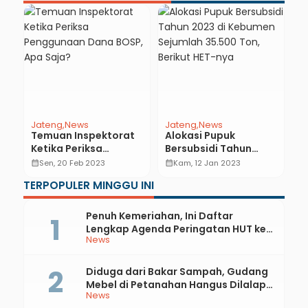
Jateng
News
Jateng
News
N
Temuan Inspektorat
Alokasi Pupuk
G
Ketika Periksa
Bersubsidi Tahun
B
an
Penggunaan Dana
2023 di Kebumen
D
calendar_month
Sen, 20 Feb 2023
calendar_month
Kam, 12 Jan 2023
calendar_month
BOSP, Apa Saja?
Sejumlah 35.500 Ton,
TERPOPULER MINGGU INI
Berikut HET-nya
Penuh Kemeriahan, Ini Daftar
Lengkap Agenda Peringatan HUT ke-
News
81 RI dan Hari Jadi ke-397 Kabupaten
Kebumen
Diduga dari Bakar Sampah, Gudang
Mebel di Petanahan Hangus Dilalap
News
Api