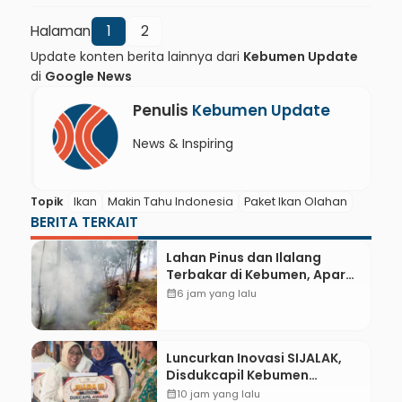
Halaman
1
2
Update konten berita lainnya dari
Kebumen Update
di
Google News
Penulis
Kebumen Update
News & Inspiring
Topik
Ikan
Makin Tahu Indonesia
Paket Ikan Olahan
BERITA TERKAIT
Lahan Pinus dan Ilalang
Terbakar di Kebumen, Aparat
dan Warga Padamkan Api
calendar_month
6 jam yang lalu
Secara Manual
Luncurkan Inovasi SIJALAK,
Disdukcapil Kebumen
Perkuat Jejaring Literasi
calendar_month
10 jam yang lalu