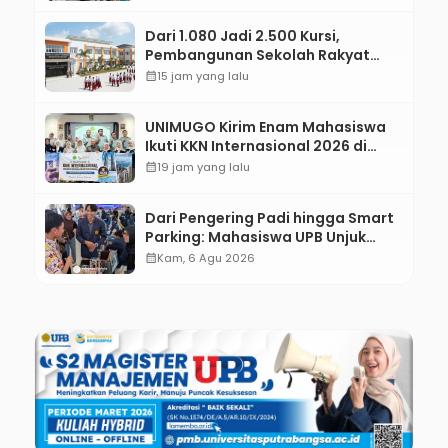
Tingkat Desa
Dari 1.080 Jadi 2.500 Kursi,
Pembangunan Sekolah Rakyat
Kebumen Ditargetkan Mulai
calendar_month
15 jam yang lalu
Oktober 2026
UNIMUGO Kirim Enam Mahasiswa
Ikuti KKN Internasional 2026 di
ASEAN dan Hong Kong
calendar_month
19 jam yang lalu
Dari Pengering Padi hingga Smart
Parking: Mahasiswa UPB Unjuk
Gigi Lewat Pameran CODEX 2
calendar_month
Kam, 6 Agu 2026