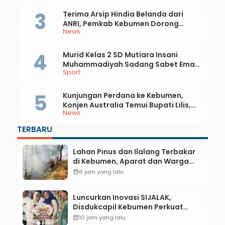
Terima Arsip Hindia Belanda dari
ANRI, Pemkab Kebumen Dorong
News
Integrasi Sejarah, Geopark, dan
Literasi Pertanian
Murid Kelas 2 SD Mutiara Insani
Muhammadiyah Sadang Sabet Emas
Sport
dan Perak di Kejurda Tapak Suci
Kebumen 2026
Kunjungan Perdana ke Kebumen,
Konjen Australia Temui Bupati Lilis,
News
Ini yang Dibahas
TERBARU
Lahan Pinus dan Ilalang Terbakar
di Kebumen, Aparat dan Warga
Padamkan Api Secara Manual
calendar_month
6 jam yang lalu
Luncurkan Inovasi SIJALAK,
Disdukcapil Kebumen Perkuat
Jejaring Literasi Adminduk hingga
calendar_month
10 jam yang lalu