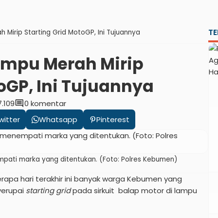
TE
 Mirip Starting Grid MotoGP, Ini Tujuannya
ampu Merah Mirip
oGP, Ini Tujuannya
comment
7.109
0 komentar
witter
Whatsapp
Pinterest
pati marka yang ditentukan. (Foto: Polres Kebumen)
pa hari terakhir ini banyak warga Kebumen yang
yerupai
starting grid
pada sirkuit balap motor di lampu