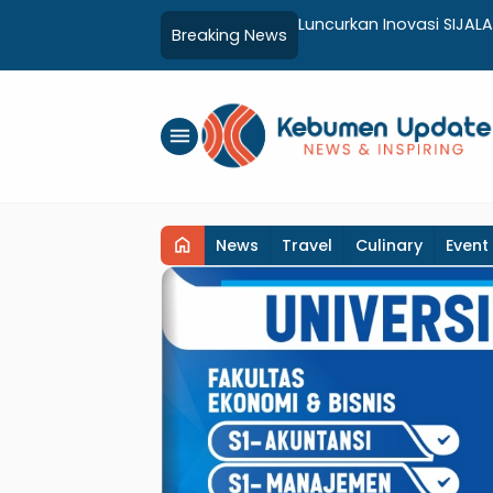
 Kebumen, Aparat dan Warga
Luncurkan Inovasi SIJALA
Breaking News
Adminduk hingga Tingk
menu
home
News
Travel
Culinary
Event