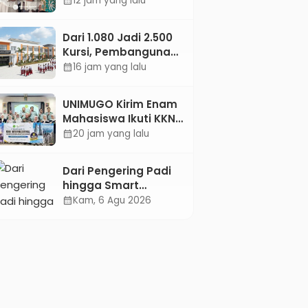
12 jam yang lalu
calendar_month
Jejaring Literasi
Adminduk hingga
Dari 1.080 Jadi 2.500
Tingkat Desa
Kursi, Pembangunan
Sekolah Rakyat
16 jam yang lalu
calendar_month
Kebumen
Ditargetkan Mulai
UNIMUGO Kirim Enam
Oktober 2026
Mahasiswa Ikuti KKN
Internasional 2026 di
20 jam yang lalu
calendar_month
ASEAN dan Hong
Kong
Dari Pengering Padi
hingga Smart
Parking: Mahasiswa
Kam, 6 Agu 2026
calendar_month
UPB Unjuk Gigi Lewat
Pameran CODEX 2