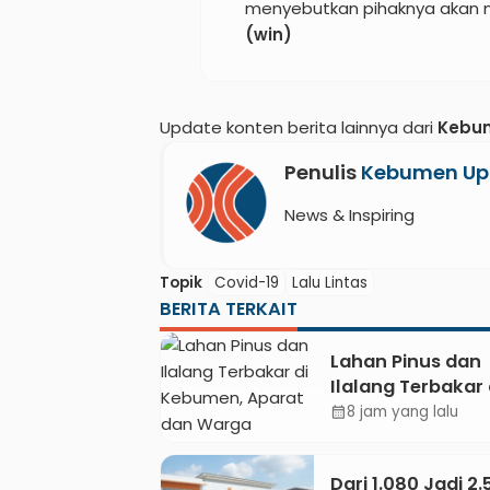
menyebutkan pihaknya akan m
(win)
Update konten berita lainnya dari
Kebu
Penulis
Kebumen Up
News & Inspiring
Topik
Covid-19
Lalu Lintas
BERITA TERKAIT
Lahan Pinus dan
Ilalang Terbakar 
Kebumen, Apara
8 jam yang lalu
calendar_month
Warga Padamkan
Secara Manual
Dari 1.080 Jadi 2