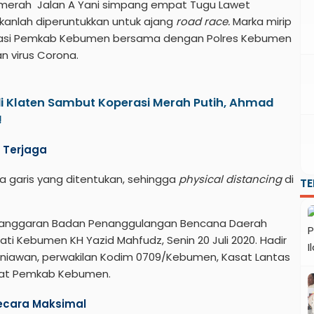
u merah Jalan A Yani simpang empat Tugu Lawet
anlah diperuntukkan untuk ajang
road race.
Marka mirip
novasi Pemkab Kebumen bersama dengan Polres Kebumen
 virus Corona.
i Klaten Sambut Koperasi Merah Putih, Ahmad
!
p Terjaga
a garis yang ditentukan, sehingga
physical distancing
di
T
 anggaran Badan Penanggulangan Bencana Daerah
ti Kebumen KH Yazid Mahfudz, Senin 20 Juli 2020. Hadir
niawan, perwakilan Kodim 0709/Kebumen, Kasat Lantas
abat Pemkab Kebumen.
ecara Maksimal