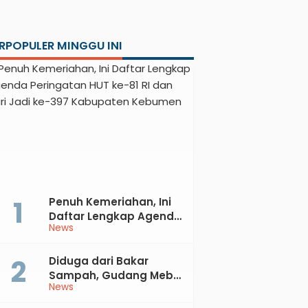
RPOPULER MINGGU INI
Penuh Kemeriahan, Ini
Daftar Lengkap Agenda
News
Peringatan HUT ke-81 RI
dan Hari Jadi ke-397
Kabupaten Kebumen
Diduga dari Bakar
Sampah, Gudang Mebel
News
di Petanahan Hangus
Dilalap Api