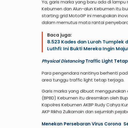
Ya, garis marka yang baru ada di lamp
Kebumen dan Alun-alun Kebumen itu buk
starting grid MotoGP ini merupakan i
dalam memutus mata rantai penyebaran
Baca juga:
8.523 Kades dan Lurah Tumplek d
Luthfi: Ini Bukti Mereka Ingin Maju
Physical Distancing
Traffic Light Teta
Para pengendara nantinya berhenti pad
area tunggu traffic light tetap terjaga.
Garis marka yang dibuat menggunakan
(BPBD) Kebumen itu diresmikan oleh Bupa
Kapolres Kebumen AKBP Rudy Cahya Kur
AKP Rikha Zulkarnain dan sejumlah pej
Menekan Persebaran Virus Corona S