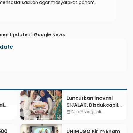
ensosialisasikan agar masyarakat paham.
men Update
di
Google News
date
Luncurkan Inovasi
di
SIJALAK, Disdukcapil
t dan
Kebumen Perkuat
12 jam yang lalu
calendar_month
 Api
Jejaring Literasi
Adminduk hingga
.500
UNIMUGO Kirim Enam
Tingkat Desa