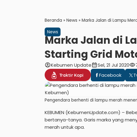
Beranda
»
News
»
Marka Jalan di Lampu Merah
News
Marka Jalan di L
Starting Grid Mot
account_circle
calendar_month
visibility
Kebumen Update
Sel, 21 Jul 2020
Facebook
T
Traktir Kopi
Pengendara berhenti di lampu merah menem
KEBUMEN (KebumenUpdate.com) – Bebera
bertanya-tanya. Garis marka yang men
merah untuk apa.