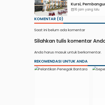
Kursi, Pembang
Sekolah Rakyat
16 jam yang lalu
calendar_month
Kebumen Ditarg
KOMENTAR (0)
Mulai Oktober 2
Saat ini belum ada komentar
Silahkan tulis komentar And
Anda harus
masuk
untuk berkomentar.
REKOMENDASI UNTUK ANDA