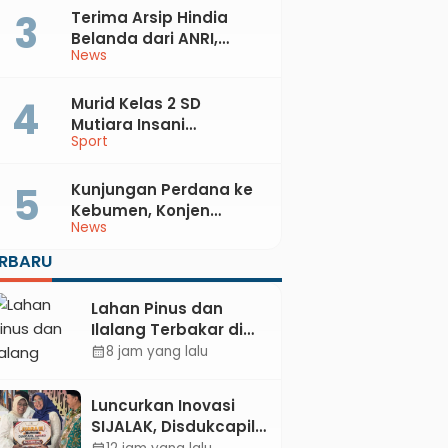
Terima Arsip Hindia
Belanda dari ANRI,
News
Pemkab Kebumen
Dorong Integrasi
Sejarah, Geopark, dan
Murid Kelas 2 SD
Literasi Pertanian
Mutiara Insani
Sport
Muhammadiyah
Sadang Sabet Emas
dan Perak di Kejurda
Kunjungan Perdana ke
Tapak Suci Kebumen
Kebumen, Konjen
News
2026
Australia Temui Bupati
Lilis, Ini yang Dibahas
ERBARU
Lahan Pinus dan
Ilalang Terbakar di
Kebumen, Aparat
8 jam yang lalu
calendar_month
dan Warga
Padamkan Api
Luncurkan Inovasi
Secara Manual
SIJALAK, Disdukcapil
Kebumen Perkuat