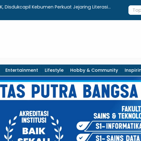
K, Disdukcapil Kebumen Perkuat Jejaring Literasi
Dari 1.080
at Desa
Ditargetka
Entertainment
Lifestyle
Hobby & Community
Inspiri