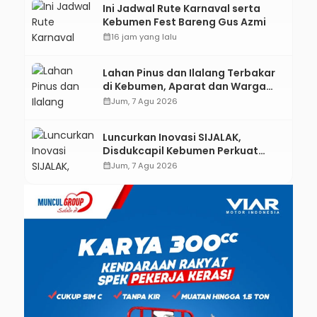
Ini Jadwal Rute Karnaval serta
Kebumen Fest Bareng Gus Azmi
calendar_month
16 jam yang lalu
Lahan Pinus dan Ilalang Terbakar
di Kebumen, Aparat dan Warga
Padamkan Api Secara Manual
calendar_month
Jum, 7 Agu 2026
Luncurkan Inovasi SIJALAK,
Disdukcapil Kebumen Perkuat
Jejaring Literasi Adminduk hingga
calendar_month
Jum, 7 Agu 2026
Tingkat Desa