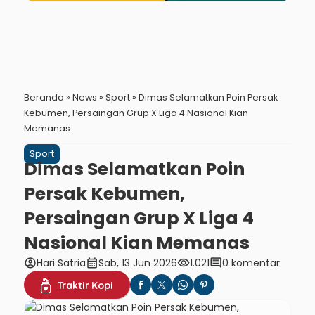
Beranda
»
News
»
Sport
»
Dimas Selamatkan Poin Persak
Kebumen, Persaingan Grup X Liga 4 Nasional Kian
Memanas
Sport
Dimas Selamatkan Poin
Persak Kebumen,
Persaingan Grup X Liga 4
Nasional Kian Memanas
account_circle
calendar_month
visibility
comment
Hari Satria
Sab, 13 Jun 2026
1.021
0 komentar
Traktir Kopi