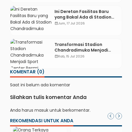
Ini Deretan Fasilitas Baru
yang Bakal Ada di Stadion
Chandradimuka
calendar_month
Jum, 17 Jul 2026
Transformasi Stadion
Chandradimuka Menjadi
Sport Center Resmi Dimulai
calendar_month
Rab, 15 Jul 2026
KOMENTAR (0)
Saat ini belum ada komentar
Silahkan tulis komentar Anda
Anda harus
masuk
untuk berkomentar.
REKOMENDASI UNTUK ANDA