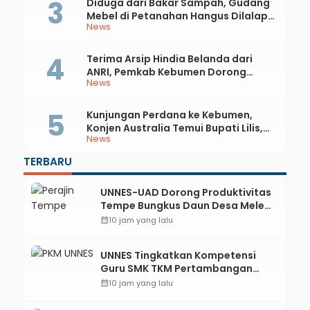
Diduga dari Bakar Sampah, Gudang
Mebel di Petanahan Hangus Dilalap
News
Api
Terima Arsip Hindia Belanda dari
ANRI, Pemkab Kebumen Dorong
News
Integrasi Sejarah, Geopark, dan
Literasi Pertanian
Kunjungan Perdana ke Kebumen,
Konjen Australia Temui Bupati Lilis,
News
Ini yang Dibahas
TERBARU
UNNES-UAD Dorong Produktivitas
Tempe Bungkus Daun Desa Meles,
Bantu Mesin dan Pendampingan
calendar_month
10 jam yang lalu
Digital
UNNES Tingkatkan Kompetensi
Guru SMK TKM Pertambangan
Kebumen melalui Desain Green
calendar_month
10 jam yang lalu
Gamification Based M-Learning