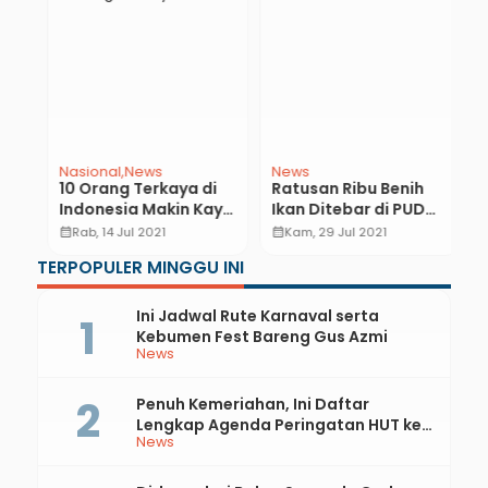
Nasional
News
News
N
10 Orang Terkaya di
Ratusan Ribu Benih
S
Indonesia Makin Kaya
Ikan Ditebar di PUD
K
di Tengah Pandemi
Desa Sedangdalem
H
calendar_month
Rab, 14 Jul 2021
calendar_month
Kam, 29 Jul 2021
calendar_month
Corona, Berikut
u
TERPOPULER MINGGU INI
Daftarnya
Ini Jadwal Rute Karnaval serta
Kebumen Fest Bareng Gus Azmi
News
Penuh Kemeriahan, Ini Daftar
Lengkap Agenda Peringatan HUT ke-
News
81 RI dan Hari Jadi ke-397 Kabupaten
Kebumen