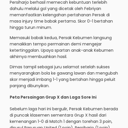
Persiharjo berhasil memecah kebuntuan terlebih
dahulu melalui gol yang dicetak oleh Febriyan
memanfaatkan kelengahan pertahanan Persak di
masa injury time babak pertama. Skor 0-1 bertahan
hingga turun minum.
Memasuki babak kedua, Persak Kebumen langsung
menaikkan tempo permainan demi mengejar
ketertinggalan. Upaya spartan anak-anak Kebumen
akhirnya membuahkan hasil.
Dimas tampil sebagai juru selamat setelah sukses
menyarangkan bola ke gawang lawan dan mengubah
skor menjadi imbang 1-1 yang bertahan hingga peluit
panjang dibunyikan.
Peta Persaingan Grup X dan Laga Sore Ini
Sebelum laga hari ini bergulir, Persak Kebumen berada
di puncak klasemen sementara Grup X hasil dari
kemenangan 1-0 di Match 1 dengan torehan 3 poin,
disusul Pasuruan United (1 poin), Persiharjo (1 poin),