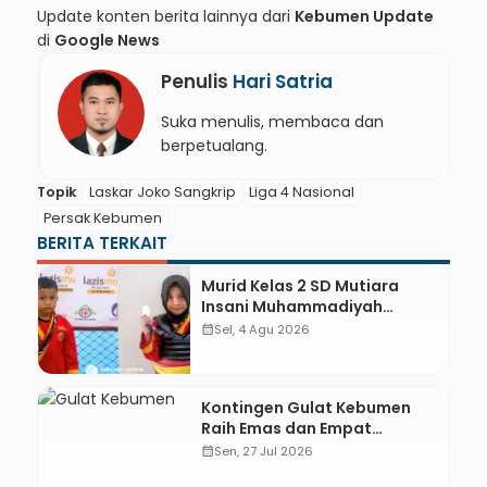
Update konten berita lainnya dari
Kebumen Update
di
Google News
Penulis
Hari Satria
Suka menulis, membaca dan
berpetualang.
Topik
Laskar Joko Sangkrip
Liga 4 Nasional
Persak Kebumen
BERITA TERKAIT
Murid Kelas 2 SD Mutiara
Insani Muhammadiyah
Sadang Sabet Emas dan
calendar_month
Sel, 4 Agu 2026
Perak di Kejurda Tapak Suci
Kebumen 2026
Kontingen Gulat Kebumen
Raih Emas dan Empat
Perunggu di Kejurprov
calendar_month
Sen, 27 Jul 2026
Grobogan 2026