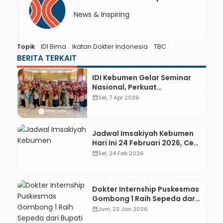
News & Inspiring
Topik
IDI Bima
Ikatan Dokter Indonesia
TBC
BERITA TERKAIT
IDI Kebumen Gelar Seminar
Nasional, Perkuat
Kompetensi Dokter Tangani
calendar_month
Sel, 7 Apr 2026
Low Back Pain
Jadwal Imsakiyah Kebumen
Hari Ini 24 Februari 2026, Cek
Jam Buka Puasa dan Tips
calendar_month
Sel, 24 Feb 2026
Sahur Sehat
Dokter Internship Puskesmas
Gombong 1 Raih Sepeda dari
Bupati Lilis Usai Tebak
calendar_month
Jum, 23 Jan 2026
Singkatan Kebumen Berdaya