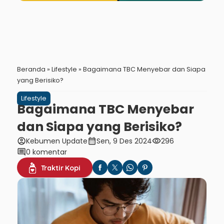
Beranda
»
Lifestyle
»
Bagaimana TBC Menyebar dan Siapa
yang Berisiko?
Lifestyle
Bagaimana TBC Menyebar
dan Siapa yang Berisiko?
account_circle
calendar_month
visibility
Kebumen Update
Sen, 9 Des 2024
296
comment
0 komentar
Traktir Kopi