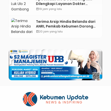
Dilengkapi Layanan Dokter
Spesialis Anak
calendar_month
19 jam yang lalu
Terima Arsip Hindia Belanda dari
ANRI, Pemkab Kebumen Dorong
Integrasi Sejarah, Geopark, dan
calendar_month
20 jam yang lalu
Literasi Pertanian