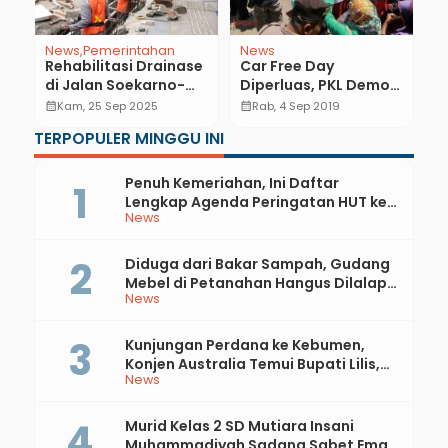
News
Pemerintahan
News
N
ik
Rehabilitasi Drainase
Car Free Day
K
di Jalan Soekarno-
Diperluas, PKL Demo.
S
Hatta dan Jalan
Tujuannya Apa?
K
calendar_month
Kam, 25 Sep 2025
calendar_month
Rab, 4 Sep 2019
calendar_month
g
Sugiono, Upaya
K
TERPOPULER MINGGU INI
Pemkab Kebumen
U
Atasi Genangan
G
Kawasan Perkotaan
Penuh Kemeriahan, Ini Daftar
Lengkap Agenda Peringatan HUT ke-
News
81 RI dan Hari Jadi ke-397 Kabupaten
Kebumen
Diduga dari Bakar Sampah, Gudang
Mebel di Petanahan Hangus Dilalap
News
Api
Kunjungan Perdana ke Kebumen,
Konjen Australia Temui Bupati Lilis,
News
Ini yang Dibahas
Murid Kelas 2 SD Mutiara Insani
Muhammadiyah Sadang Sabet Emas