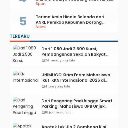
Sport
dan Perak di Kejurda Tapak Suci
Kebumen 2026
Terima Arsip Hindia Belanda dari
ANRI, Pemkab Kebumen Dorong
News
Integrasi Sejarah, Geopark, dan
Literasi Pertanian
TERBARU
Dari 1.080 Jadi 2.500 Kursi,
Pembangunan Sekolah Rakyat
Kebumen Ditargetkan Mulai
calendar_month
24 menit yang lalu
Oktober 2026
UNIMUGO Kirim Enam Mahasiswa
Ikuti KKN Internasional 2026 di
ASEAN dan Hong Kong
calendar_month
4 jam yang lalu
Dari Pengering Padi hingga Smart
Parking: Mahasiswa UPB Unjuk
Gigi Lewat Pameran CODEX 2
calendar_month
18 jam yang lalu
Apotek Luk Ulo 2 Gombong Kini