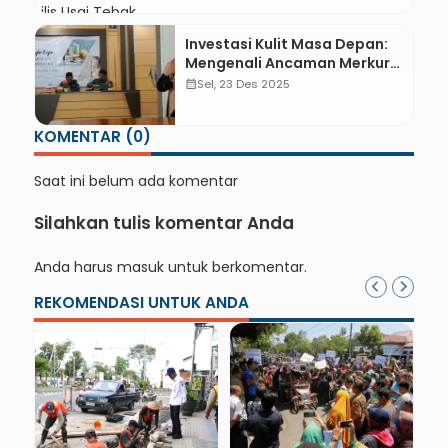
Investasi Kulit Masa Depan:
Mengenali Ancaman Merkuri
dan Pesona Bahan Organik
calendar_month
Sel, 23 Des 2025
KOMENTAR (0)
Saat ini belum ada komentar
Silahkan tulis komentar Anda
Anda harus
masuk
untuk berkomentar.
REKOMENDASI UNTUK ANDA