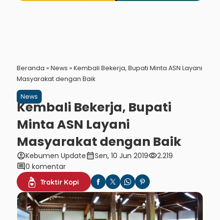
Beranda
»
News
»
Kembali Bekerja, Bupati Minta ASN Layani
Masyarakat dengan Baik
News
Kembali Bekerja, Bupati
Minta ASN Layani
Masyarakat dengan Baik
account_circle
calendar_month
visibility
Kebumen Update
Sen, 10 Jun 2019
2.219
comment
0 komentar
Traktir Kopi