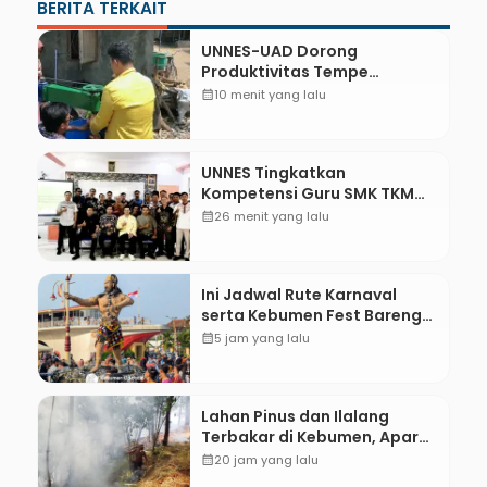
BERITA TERKAIT
UNNES-UAD Dorong
Produktivitas Tempe
Bungkus Daun Desa Meles,
calendar_month
10 menit yang lalu
Bantu Mesin dan
Pendampingan Digital
UNNES Tingkatkan
Kompetensi Guru SMK TKM
Pertambangan Kebumen
calendar_month
26 menit yang lalu
melalui Desain Green
Gamification Based M-
Learning
Ini Jadwal Rute Karnaval
serta Kebumen Fest Bareng
Gus Azmi
calendar_month
5 jam yang lalu
Lahan Pinus dan Ilalang
Terbakar di Kebumen, Aparat
dan Warga Padamkan Api
calendar_month
20 jam yang lalu
Secara Manual