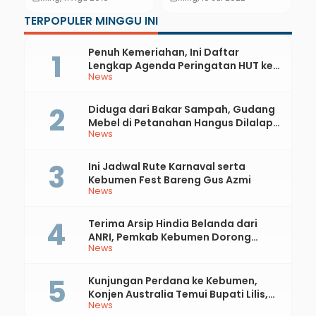
Besek untuk Salurkan
Kapolri
TERPOPULER MINGGU INI
Daging Kurban
Penuh Kemeriahan, Ini Daftar
Lengkap Agenda Peringatan HUT ke-
News
81 RI dan Hari Jadi ke-397 Kabupaten
Kebumen
Diduga dari Bakar Sampah, Gudang
Mebel di Petanahan Hangus Dilalap
News
Api
Ini Jadwal Rute Karnaval serta
Kebumen Fest Bareng Gus Azmi
News
Terima Arsip Hindia Belanda dari
ANRI, Pemkab Kebumen Dorong
News
Integrasi Sejarah, Geopark, dan
Literasi Pertanian
Kunjungan Perdana ke Kebumen,
Konjen Australia Temui Bupati Lilis,
News
Ini yang Dibahas