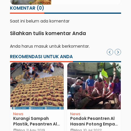
KOMENTAR (0)
Saat ini belum ada komentar
Silahkan tulis komentar Anda
Anda harus
masuk
untuk berkomentar.
REKOMENDASI UNTUK ANDA
News
News
N
i
Kurangi Sampah
Pondok Pesantren Al
U
t
Plastik, Pesantren Al
Hasani Potong Empat
“P
Hasani Gunakan
Sapi, Satu Ekor dari
M
calendar_month
Ming, 11 Agu 2019
calendar_month
Ming, 10 Jul 2022
calendar_month