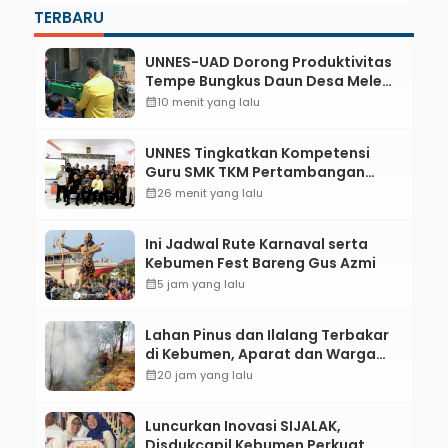
TERBARU
UNNES-UAD Dorong Produktivitas
Tempe Bungkus Daun Desa Meles,
Bantu Mesin dan Pendampingan
calendar_month
10 menit yang lalu
Digital
UNNES Tingkatkan Kompetensi
Guru SMK TKM Pertambangan
Kebumen melalui Desain Green
calendar_month
26 menit yang lalu
Gamification Based M-Learning
Ini Jadwal Rute Karnaval serta
Kebumen Fest Bareng Gus Azmi
calendar_month
5 jam yang lalu
Lahan Pinus dan Ilalang Terbakar
di Kebumen, Aparat dan Warga
Padamkan Api Secara Manual
calendar_month
20 jam yang lalu
Luncurkan Inovasi SIJALAK,
Disdukcapil Kebumen Perkuat