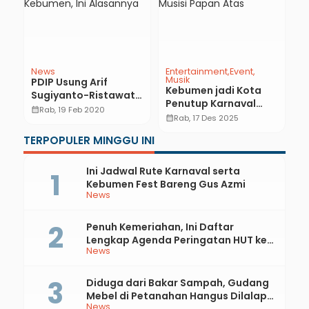
News
Entertainment
Event
N
Musik
g
PDIP Usung Arif
M
Kebumen jadi Kota
Sugiyanto-Ristawati
A
Penutup Karnaval
Purwaningsih di
J
calendar_month
Rab, 19 Feb 2020
calendar_month
SCTV 2025, Hadirkan
calendar_month
Rab, 17 Des 2025
Pilkada Kebumen, Ini
I
Sederet Musisi Papan
Alasannya
A
TERPOPULER MINGGU INI
Atas
S
Ini Jadwal Rute Karnaval serta
Kebumen Fest Bareng Gus Azmi
News
Penuh Kemeriahan, Ini Daftar
Lengkap Agenda Peringatan HUT ke-
News
81 RI dan Hari Jadi ke-397 Kabupaten
Kebumen
Diduga dari Bakar Sampah, Gudang
Mebel di Petanahan Hangus Dilalap
News
Api