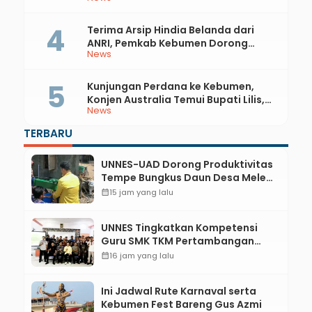
Terima Arsip Hindia Belanda dari
ANRI, Pemkab Kebumen Dorong
News
Integrasi Sejarah, Geopark, dan
Literasi Pertanian
Kunjungan Perdana ke Kebumen,
Konjen Australia Temui Bupati Lilis,
News
Ini yang Dibahas
TERBARU
UNNES-UAD Dorong Produktivitas
Tempe Bungkus Daun Desa Meles,
Bantu Mesin dan Pendampingan
calendar_month
15 jam yang lalu
Digital
UNNES Tingkatkan Kompetensi
Guru SMK TKM Pertambangan
Kebumen melalui Desain Green
calendar_month
16 jam yang lalu
Gamification Based M-Learning
Ini Jadwal Rute Karnaval serta
Kebumen Fest Bareng Gus Azmi