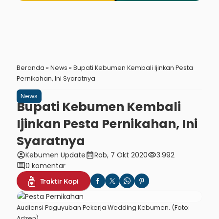
Beranda
»
News
»
Bupati Kebumen Kembali Ijinkan Pesta
Pernikahan, Ini Syaratnya
News
Bupati Kebumen Kembali
Ijinkan Pesta Pernikahan, Ini
Syaratnya
account_circle
calendar_month
visibility
Kebumen Update
Rab, 7 Okt 2020
3.992
comment
0 komentar
Traktir Kopi
Audiensi Paguyuban Pekerja Wedding Kebumen. (Foto:
Adzen)