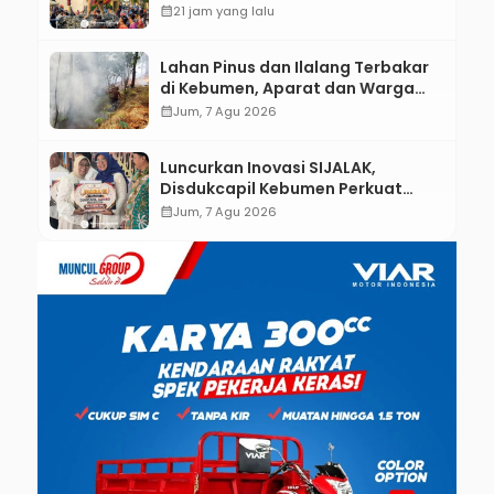
calendar_month
21 jam yang lalu
Lahan Pinus dan Ilalang Terbakar
di Kebumen, Aparat dan Warga
Padamkan Api Secara Manual
calendar_month
Jum, 7 Agu 2026
Luncurkan Inovasi SIJALAK,
Disdukcapil Kebumen Perkuat
Jejaring Literasi Adminduk hingga
calendar_month
Jum, 7 Agu 2026
Tingkat Desa