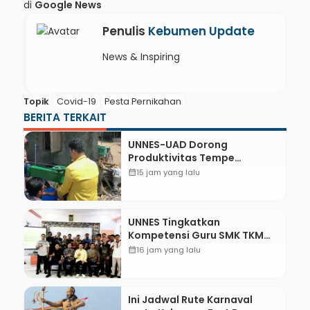
di
Google News
Penulis
Kebumen Update
News & Inspiring
Topik
Covid-19
Pesta Pernikahan
BERITA TERKAIT
UNNES-UAD Dorong
Produktivitas Tempe
Bungkus Daun Desa Meles,
calendar_month
15 jam yang lalu
Bantu Mesin dan
Pendampingan Digital
UNNES Tingkatkan
Kompetensi Guru SMK TKM
Pertambangan Kebumen
calendar_month
16 jam yang lalu
melalui Desain Green
Gamification Based M-
Learning
Ini Jadwal Rute Karnaval