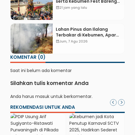
serta Kebumen Fest Bareng
Gus Azmi
calendar_month
21 jam yang lalu
Lahan Pinus dan Ilalang
Terbakar di Kebumen, Aparat
dan Warga Padamkan Api
calendar_month
Jum, 7 Agu 2026
Secara Manual
KOMENTAR (0)
Saat ini belum ada komentar
Silahkan tulis komentar Anda
Anda harus
masuk
untuk berkomentar.
REKOMENDASI UNTUK ANDA