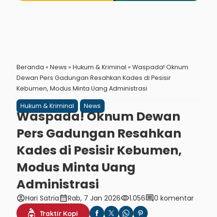
Beranda
»
News
»
Hukum & Kriminal
»
Waspada! Oknum
Dewan Pers Gadungan Resahkan Kades di Pesisir
Kebumen, Modus Minta Uang Administrasi
Hukum & Kriminal
News
Waspada! Oknum Dewan
Pers Gadungan Resahkan
Kades di Pesisir Kebumen,
Modus Minta Uang
Administrasi
account_circle
calendar_month
visibility
comment
Hari Satria
Rab, 7 Jan 2026
1.056
0 komentar
Traktir Kopi