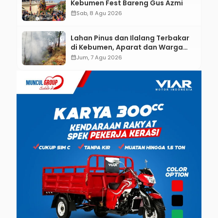
Kebumen Fest Bareng Gus Azmi
calendar_month
Sab, 8 Agu 2026
Lahan Pinus dan Ilalang Terbakar
di Kebumen, Aparat dan Warga
Padamkan Api Secara Manual
calendar_month
Jum, 7 Agu 2026