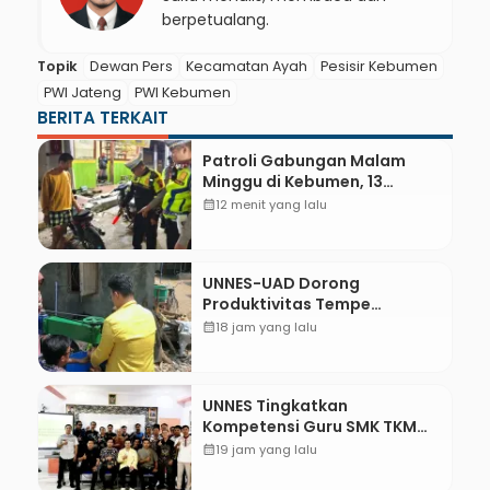
berpetualang.
Topik
Dewan Pers
Kecamatan Ayah
Pesisir Kebumen
PWI Jateng
PWI Kebumen
BERITA TERKAIT
Patroli Gabungan Malam
Minggu di Kebumen, 13
Kendaraan Terjaring Razia
calendar_month
12 menit yang lalu
Knalpot Brong
UNNES-UAD Dorong
Produktivitas Tempe
Bungkus Daun Desa Meles,
calendar_month
18 jam yang lalu
Bantu Mesin dan
Pendampingan Digital
UNNES Tingkatkan
Kompetensi Guru SMK TKM
Pertambangan Kebumen
calendar_month
19 jam yang lalu
melalui Desain Green
Gamification Based M-