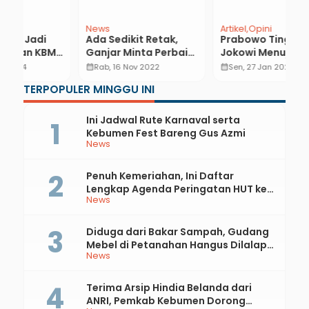
Artikel
Opini
News
N
Prabowo Tinggalkan
Inilah Kesepakatan
W
ki
Jokowi Menuju
Ojol dan Opang di
T
Kepemimpinan
Kebumen yang Perlu
T
calendar_month
Sen, 27 Jan 2025
calendar_month
Kam, 27 Feb 2020
calendar_month
Berdaulat dalam 100
Penumpang Ketahui
B
TERPOPULER MINGGU INI
Hari Kerja
Ini Jadwal Rute Karnaval serta
Kebumen Fest Bareng Gus Azmi
News
Penuh Kemeriahan, Ini Daftar
Lengkap Agenda Peringatan HUT ke-
News
81 RI dan Hari Jadi ke-397 Kabupaten
Kebumen
Diduga dari Bakar Sampah, Gudang
Mebel di Petanahan Hangus Dilalap
News
Api
Terima Arsip Hindia Belanda dari
ANRI, Pemkab Kebumen Dorong