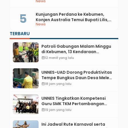
News
Integrasi Sejarah, Geopark, dan
Literasi Pertanian
Kunjungan Perdana ke Kebumen,
Konjen Australia Temui Bupati Lilis,
News
Ini yang Dibahas
TERBARU
Patroli Gabungan Malam Minggu
di Kebumen, 13 Kendaraan
Terjaring Razia Knalpot Brong
calendar_month
12 menit yang lalu
UNNES-UAD Dorong Produktivitas
Tempe Bungkus Daun Desa Meles,
Bantu Mesin dan Pendampingan
calendar_month
18 jam yang lalu
Digital
UNNES Tingkatkan Kompetensi
Guru SMK TKM Pertambangan
Kebumen melalui Desain Green
calendar_month
19 jam yang lalu
Gamification Based M-Learning
Ini Jadwal Rute Karnaval serta