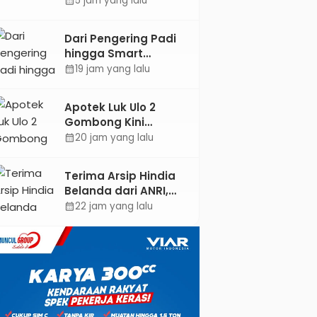
5 jam yang lalu
calendar_month
ASEAN dan Hong
Kong
Dari Pengering Padi
hingga Smart
Parking: Mahasiswa
19 jam yang lalu
calendar_month
UPB Unjuk Gigi Lewat
Pameran CODEX 2
Apotek Luk Ulo 2
Gombong Kini
Dilengkapi Layanan
20 jam yang lalu
calendar_month
Dokter Spesialis Anak
Terima Arsip Hindia
Belanda dari ANRI,
Pemkab Kebumen
22 jam yang lalu
calendar_month
Dorong Integrasi
Sejarah, Geopark,
dan Literasi
Pertanian