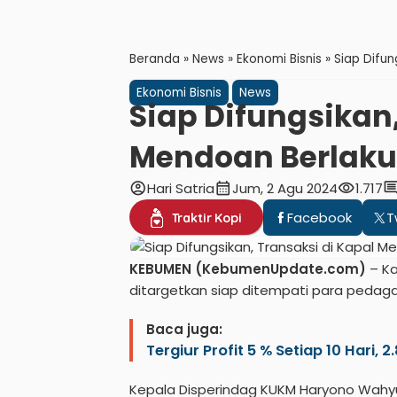
Beranda
»
News
»
Ekonomi Bisnis
»
Siap Difun
Ekonomi Bisnis
News
Siap Difungsikan,
Mendoan Berlaku
account_circle
calendar_month
visibility
comme
Hari Satria
Jum, 2 Agu 2024
1.717
Facebook
T
Traktir Kopi
KEBUMEN (KebumenUpdate.com)
– Ka
ditargetkan siap ditempati para pedagan
Baca juga:
Tergiur Profit 5 % Setiap 10 Hari, 
Kepala Disperindag KUKM Haryono Wahy