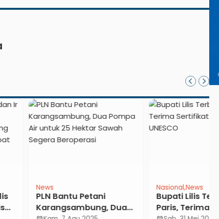
a
Nasional
News
Bantu Petani
Bupati Lilis Terbang ke
angsambung, Dua
Paris, Terima Sertifikat
a Air untuk 25
UGGp dari UNESCO
, 7 Agu 2025
Sab, 31 Mei 2025
calendar_month