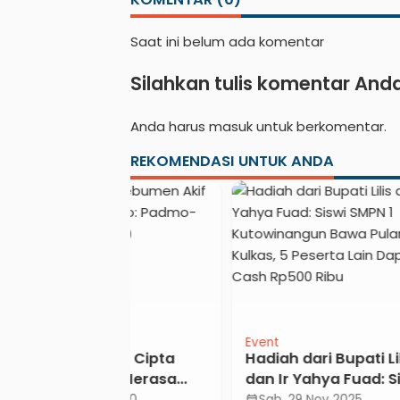
CODEX 2
Saat ini belum ada komentar
Silahkan tulis komentar And
Anda harus
masuk
untuk berkomentar.
REKOMENDASI UNTUK ANDA
Event
News
 UU Cipta
Hadiah dari Bupati Lilis
PLN 
ruh Merasa
dan Ir Yahya Fuad: Siswi
Kar
 DPR
SMPN 1 Kutowinangun
Pomp
t 2020
Sab, 29 Nov 2025
Kam
calendar_month
calendar_month