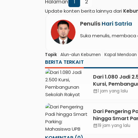
Halaman
1
2
Update konten berita lainnya dari
Kebu
Penulis
Hari Satria
Suka menulis, membaca 
Topik
Alun-alun Kebumen
Kapal Mendoan
BERITA TERKAIT
Dari 1.080 Jadi 2
Kursi, Pembang
Sekolah Rakyat
1 jam yang lalu
calendar_month
Kebumen Ditarg
Mulai Oktober 2
Dari Pengering Pa
hingga Smart Par
Mahasiswa UPB U
19 jam yang lalu
calendar_month
Gigi Lewat Pame
KOMENTAR (0)