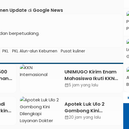
men Update
di
Google News
dan berpetualang.
PKL
PKL Alun-alun Kebumen
Pusat kuliner
.500
UNIMUGO Kirim Enam
unan
Mahasiswa Ikuti KKN
Internasional 2026 di
5 jam yang lalu
calendar_month
etkan
ASEAN dan Hong Kong
026
di
Apotek Luk Ulo 2
king:
Gombong Kini
njuk
Dilengkapi Layanan
20 jam yang lalu
calendar_month
ran
Dokter Spesialis Anak