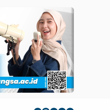
dan Wakil Bupati
Inovasi 44 Robot Kary
Terpilih
Siswa-siswi