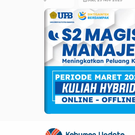
Bawa Pulang Kulkas, 5
Hekt
Peserta Lain Dapat
Bero
Cash Rp500 Ribu