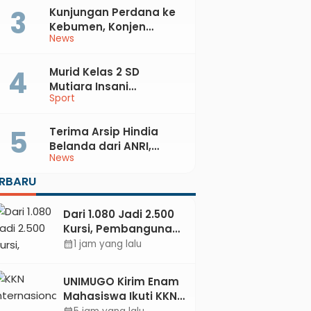
Kunjungan Perdana ke
Kebumen, Konjen
News
Australia Temui Bupati
Lilis, Ini yang Dibahas
Murid Kelas 2 SD
Mutiara Insani
Sport
Muhammadiyah
Sadang Sabet Emas
dan Perak di Kejurda
Terima Arsip Hindia
Tapak Suci Kebumen
Belanda dari ANRI,
News
2026
Pemkab Kebumen
Dorong Integrasi
ERBARU
Sejarah, Geopark, dan
Literasi Pertanian
Dari 1.080 Jadi 2.500
Kursi, Pembangunan
Sekolah Rakyat
1 jam yang lalu
calendar_month
Kebumen
Ditargetkan Mulai
UNIMUGO Kirim Enam
Oktober 2026
Mahasiswa Ikuti KKN
Internasional 2026 di