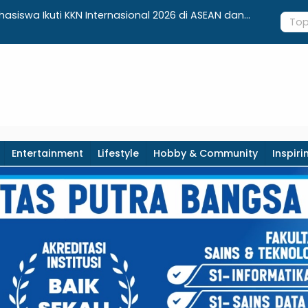
hingga Smart Parking: Mahasiswa UPB Unjuk Gigi Lewat
Apotek
Entertainment
Lifestyle
Hobby & Community
Inspiri