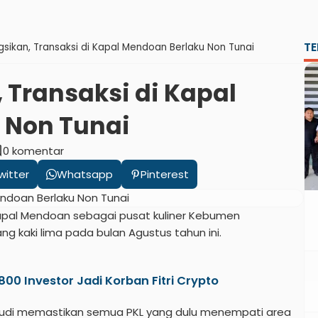
TE
gsikan, Transaksi di Kapal Mendoan Berlaku Non Tunai
 Transaksi di Kapal
 Non Tunai
nt
0 komentar
witter
Whatsapp
Pinterest
pal Mendoan sebagai pusat kuliner Kebumen
g kaki lima pada bulan Agustus tahun ini.
2.800 Investor Jadi Korban Fitri Crypto
udi memastikan semua PKL yang dulu menempati area