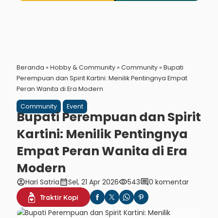
Beranda
»
Hobby & Community
»
Community
»
Bupati
Perempuan dan Spirit Kartini: Menilik Pentingnya Empat
Peran Wanita di Era Modern
Community
Event
Bupati Perempuan dan Spirit
Kartini: Menilik Pentingnya
Empat Peran Wanita di Era
Modern
account_circle
calendar_month
visibility
comment
Hari Satria
Sel, 21 Apr 2026
543
0 komentar
Traktir Kopi