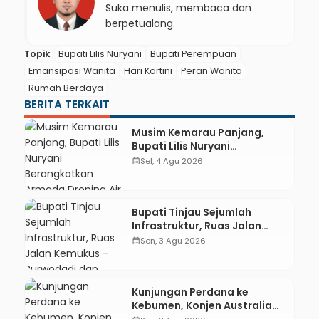
Suka menulis, membaca dan
berpetualang.
Topik
Bupati Lilis Nuryani
Bupati Perempuan
Emansipasi Wanita
Hari Kartini
Peran Wanita
Rumah Berdaya
BERITA TERKAIT
Musim Kemarau Panjang,
Bupati Lilis Nuryani
Berangkatkan Armada
calendar_month
Sel, 4 Agu 2026
Droping Air Bersih untuk 11
Desa di Kebumen
Bupati Tinjau Sejumlah
Infrastruktur, Ruas Jalan
Kemukus – Purwodadi dan
calendar_month
Sen, 3 Agu 2026
Wero – Semondo Siap
Diperbaiki
Kunjungan Perdana ke
Kebumen, Konjen Australia
Temui Bupati Lilis, Ini yang