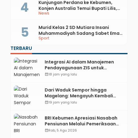
Kunjungan Perdana ke Kebumen,
Konjen Australia Temui Bupati Lilis,
News
Ini yang Dibahas
Murid Kelas 2 SD Mutiara Insani
Muhammadiyah Sadang Sabet Emas
Sport
dan Perak di Kejurda Tapak Suci
Kebumen 2026
TERBARU
Integrasi AI dalam Manajemen
Pendayagunaan ZIS untuk
Mendukung Realisasi IKAL
calendar_month
18 jam yang lalu
Unggulan Lazismu Kebumen
Dari Waduk Sempor hingga
Magelang: Mengayuh Kembali
Sisa-Sisa Racun Masa Remaja
calendar_month
19 jam yang lalu
BRI Kebumen Apresiasi Nasabah
Pensiunan Melalui Pemeriksaan
Kesehatan Gratis Hingga
calendar_month
Rab, 5 Agu 2026
Sosialisasi Otentikasi Taspen