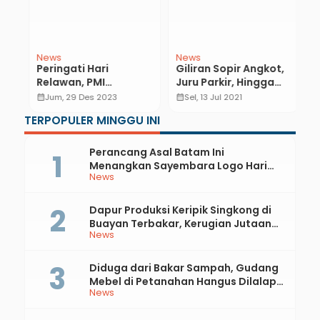
News
News
N
Peringati Hari
Giliran Sopir Angkot,
R
Relawan, PMI
Juru Parkir, Hingga
T
Kebumen Gelar
Tukang Cukur di
K
calendar_month
Jum, 29 Des 2023
calendar_month
Sel, 13 Jul 2021
calendar_month
Berbagai Kegiatan
Kebumen Bakal
K
TERPOPULER MINGGU INI
Terima BLT
Perancang Asal Batam Ini
Menangkan Sayembara Logo Hari
News
Jadi ke-397 Kabupaten Kebumen
Dapur Produksi Keripik Singkong di
Buayan Terbakar, Kerugian Jutaan
News
Rupiah
Diduga dari Bakar Sampah, Gudang
Mebel di Petanahan Hangus Dilalap
News
Api