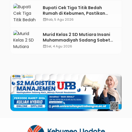
Bupati Cek Tiga Titik Bedah
Rumah di Kebumen, Pastikan
Hunian Layak bagi Warga
calendar_month
Rab, 5 Agu 2026
Murid Kelas 2 SD Mutiara Insani
Muhammadiyah Sadang Sabet
Emas dan Perak di Kejurda Tapak
calendar_month
Sel, 4 Agu 2026
Suci Kebumen 2026