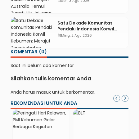
calendar_month
Sen, 3 Agu 2026
Dibahas
Satu Dekade Komunitas
Pendaki Indonesia Korwil
Kebumen: Merajut
calendar_month
Ming, 2 Agu 2026
Persahabatan, Merawat
Cinta Alam di Pesisir Selatan
KOMENTAR (0)
Saat ini belum ada komentar
Silahkan tulis komentar Anda
Anda harus
masuk
untuk berkomentar.
REKOMENDASI UNTUK ANDA