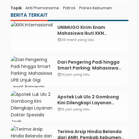
Topik
Anti Premanisme
Patroli
Polres Kebumen
BERITA TERKAIT
UNIMUGO Kirim Enam
Mahasiswa Ikuti KKN
Internasional 2026 di ASEAN
calendar_month
39 menit yang lalu
dan Hong Kong
Dari Pengering Padi hingga
Smart Parking: Mahasiswa
UPB Unjuk Gigi Lewat
calendar_month
14 jam yang lalu
Pameran CODEX 2
Apotek Luk Ulo 2 Gombong
Kini Dilengkapi Layanan
Dokter Spesialis Anak
calendar_month
15 jam yang lalu
Terima Arsip Hindia Belanda
dari ANRI, Pemkab Kebumen