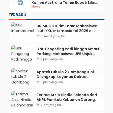
Konjen Australia Temui Bupati Lilis,
News
Ini yang Dibahas
TERBARU
UNIMUGO Kirim Enam Mahasiswa
Ikuti KKN Internasional 2026 di
ASEAN dan Hong Kong
calendar_month
39 menit yang lalu
Dari Pengering Padi hingga Smart
Parking: Mahasiswa UPB Unjuk
Gigi Lewat Pameran CODEX 2
calendar_month
14 jam yang lalu
Apotek Luk Ulo 2 Gombong Kini
Dilengkapi Layanan Dokter
Spesialis Anak
calendar_month
15 jam yang lalu
Terima Arsip Hindia Belanda dari
ANRI, Pemkab Kebumen Dorong
Integrasi Sejarah, Geopark, dan
calendar_month
17 jam yang lalu
Literasi Pertanian