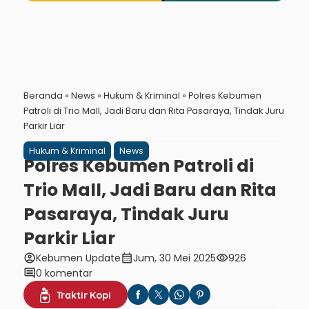
Beranda
»
News
»
Hukum & Kriminal
»
Polres Kebumen
Patroli di Trio Mall, Jadi Baru dan Rita Pasaraya, Tindak Juru
Parkir Liar
Hukum & Kriminal
News
Polres Kebumen Patroli di
Trio Mall, Jadi Baru dan Rita
Pasaraya, Tindak Juru
Parkir Liar
account_circle
calendar_month
visibility
Kebumen Update
Jum, 30 Mei 2025
926
comment
0 komentar
Traktir Kopi