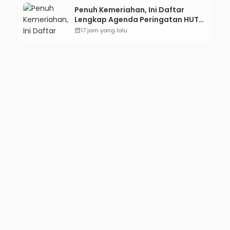
Penuh Kemeriahan, Ini Daftar
Lengkap Agenda Peringatan HUT
ke-81 RI dan Hari Jadi ke-397
calendar_month
17 jam yang lalu
Kabupaten Kebumen