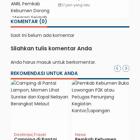
Dorong Integrasi Sejarah,
calendar_month
17 jam yang lalu
Geopark, dan Literasi
Pertanian
KOMENTAR (0)
Saat ini belum ada komentar
Silahkan tulis komentar Anda
Anda harus
masuk
untuk berkomentar.
REKOMENDASI UNTUK ANDA
Destinasi
Travel
News
N
Camping di Pantai
Pemkab Kebumen
D