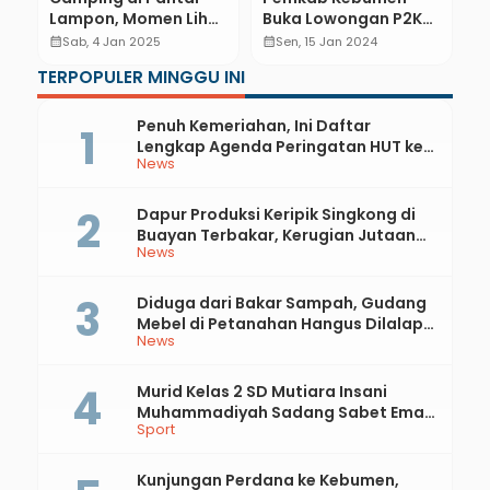
Lampon, Momen Lihat
Buka Lowongan P2K
0
Sunrise dan Kapal
atau Petugas
P
calendar_month
Sab, 4 Jan 2025
calendar_month
Sen, 15 Jan 2024
calendar_month
Nelayan Berangkat
Penunjang Kegiatan
L
TERPOPULER MINGGU INI
Melaut
Kantor/Lapangan
M
J
0
Penuh Kemeriahan, Ini Daftar
Lengkap Agenda Peringatan HUT ke-
News
81 RI dan Hari Jadi ke-397 Kabupaten
Kebumen
Dapur Produksi Keripik Singkong di
Buayan Terbakar, Kerugian Jutaan
News
Rupiah
Diduga dari Bakar Sampah, Gudang
Mebel di Petanahan Hangus Dilalap
News
Api
Murid Kelas 2 SD Mutiara Insani
Muhammadiyah Sadang Sabet Emas
Sport
dan Perak di Kejurda Tapak Suci
Kebumen 2026
Kunjungan Perdana ke Kebumen,