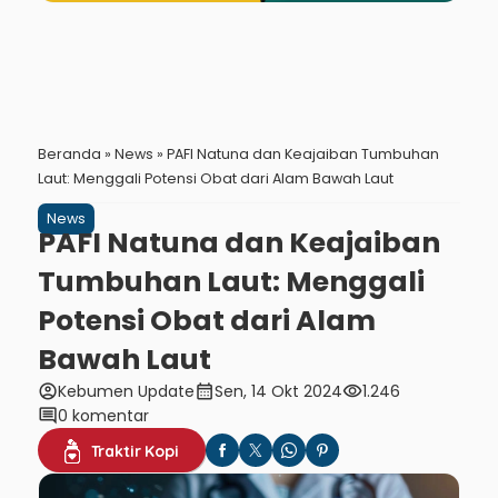
Beranda
»
News
»
PAFI Natuna dan Keajaiban Tumbuhan
Laut: Menggali Potensi Obat dari Alam Bawah Laut
News
PAFI Natuna dan Keajaiban
Tumbuhan Laut: Menggali
Potensi Obat dari Alam
Bawah Laut
account_circle
calendar_month
visibility
Kebumen Update
Sen, 14 Okt 2024
1.246
comment
0 komentar
Traktir Kopi