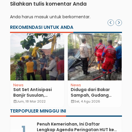
Silahkan tulis komentar Anda
Anda harus
masuk
untuk berkomentar.
REKOMENDASI UNTUK ANDA
News
News
N
a
Sat Set Antisipasi
Diduga dari Bakar
U
Banjir Susulan,
Sampah, Gudang
P
Tanggul Darurat
Mebel di Petanahan
P
calendar_month
Jum, 18 Mar 2022
calendar_month
Sel, 4 Agu 2026
calendar_month
Sungai Karanganyar
Hangus Dilalap Api
S
TERPOPULER MINGGU INI
Mulai Dikerjakan
M
Penuh Kemeriahan, Ini Daftar
Lengkap Agenda Peringatan HUT ke-