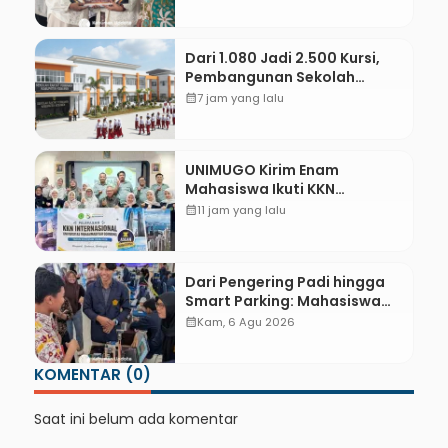
Adminduk hingga Tingkat
Desa
Dari 1.080 Jadi 2.500 Kursi,
Pembangunan Sekolah
Rakyat Kebumen Ditargetkan
calendar_month
7 jam yang lalu
Mulai Oktober 2026
UNIMUGO Kirim Enam
Mahasiswa Ikuti KKN
Internasional 2026 di ASEAN
calendar_month
11 jam yang lalu
dan Hong Kong
Dari Pengering Padi hingga
Smart Parking: Mahasiswa
UPB Unjuk Gigi Lewat
calendar_month
Kam, 6 Agu 2026
Pameran CODEX 2
KOMENTAR (0)
Saat ini belum ada komentar