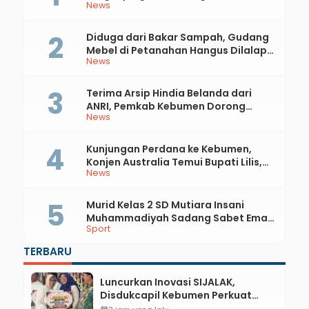
News
81 RI dan Hari Jadi ke-397 Kabupaten
Kebumen
Diduga dari Bakar Sampah, Gudang
Mebel di Petanahan Hangus Dilalap
News
Api
Terima Arsip Hindia Belanda dari
ANRI, Pemkab Kebumen Dorong
News
Integrasi Sejarah, Geopark, dan
Literasi Pertanian
Kunjungan Perdana ke Kebumen,
Konjen Australia Temui Bupati Lilis,
News
Ini yang Dibahas
Murid Kelas 2 SD Mutiara Insani
Muhammadiyah Sadang Sabet Emas
Sport
dan Perak di Kejurda Tapak Suci
Kebumen 2026
TERBARU
Luncurkan Inovasi SIJALAK,
Disdukcapil Kebumen Perkuat
Jejaring Literasi Adminduk hingga