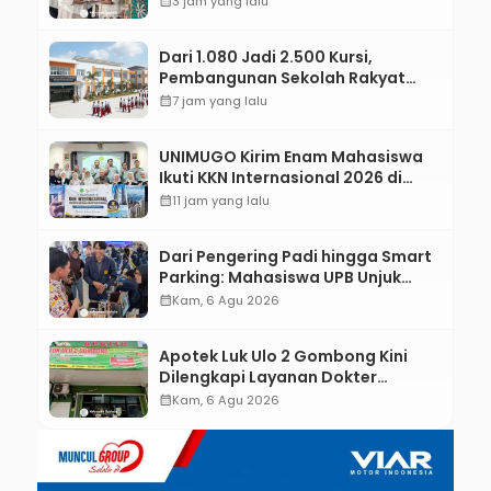
calendar_month
3 jam yang lalu
Tingkat Desa
Dari 1.080 Jadi 2.500 Kursi,
Pembangunan Sekolah Rakyat
Kebumen Ditargetkan Mulai
calendar_month
7 jam yang lalu
Oktober 2026
UNIMUGO Kirim Enam Mahasiswa
Ikuti KKN Internasional 2026 di
ASEAN dan Hong Kong
calendar_month
11 jam yang lalu
Dari Pengering Padi hingga Smart
Parking: Mahasiswa UPB Unjuk
Gigi Lewat Pameran CODEX 2
calendar_month
Kam, 6 Agu 2026
Apotek Luk Ulo 2 Gombong Kini
Dilengkapi Layanan Dokter
Spesialis Anak
calendar_month
Kam, 6 Agu 2026