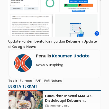
Update konten berita lainnya dari
Kebumen Update
di
Google News
Penulis
Kebumen Update
News & Inspiring
Topik
Farmasi
PAFI
PAFI Natuna
BERITA TERKAIT
Luncurkan Inovasi SIJALAK,
Disdukcapil Kebumen
Perkuat Jejaring Literasi
calendar_month
3 jam yang lalu