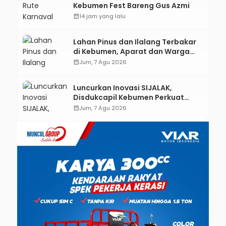
Kebumen Fest Bareng Gus Azmi
calendar_month
14 jam yang lalu
Lahan Pinus dan Ilalang Terbakar
di Kebumen, Aparat dan Warga
Padamkan Api Secara Manual
calendar_month
Jum, 7 Agu 2026
Luncurkan Inovasi SIJALAK,
Disdukcapil Kebumen Perkuat
Jejaring Literasi Adminduk hingga
calendar_month
Jum, 7 Agu 2026
Tingkat Desa