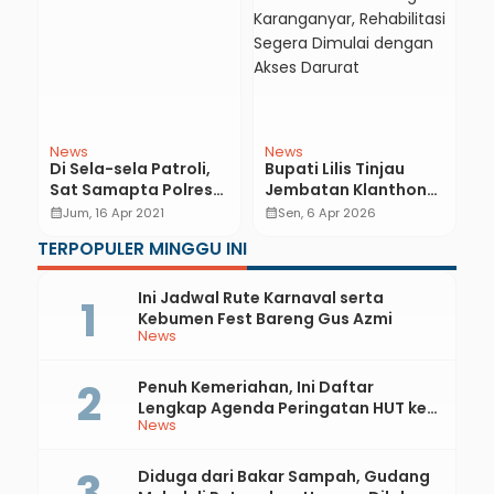
News
News
N
an
Di Sela-sela Patroli,
Bupati Lilis Tinjau
B
Sat Samapta Polres
Jembatan Klanthong
K
Kebumen Bagikan
dan Karanganyar,
S
calendar_month
Jum, 16 Apr 2021
calendar_month
Sen, 6 Apr 2026
calendar_month
Sembako Hingga
Rehabilitasi Segera
S
TERPOPULER MINGGU INI
Takjil
Dimulai dengan Akses
T
Darurat
S
Ini Jadwal Rute Karnaval serta
Kebumen Fest Bareng Gus Azmi
News
Penuh Kemeriahan, Ini Daftar
Lengkap Agenda Peringatan HUT ke-
News
81 RI dan Hari Jadi ke-397 Kabupaten
Kebumen
Diduga dari Bakar Sampah, Gudang