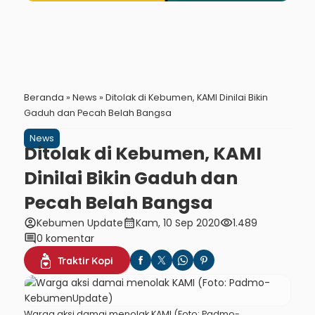
Beranda
»
News
»
Ditolak di Kebumen, KAMI Dinilai Bikin
Gaduh dan Pecah Belah Bangsa
News
Ditolak di Kebumen, KAMI
Dinilai Bikin Gaduh dan
Pecah Belah Bangsa
account_circle
calendar_month
visibility
Kebumen Update
Kam, 10 Sep 2020
1.489
comment
0 komentar
Traktir Kopi
Warga aksi damai menolak KAMI (Foto: Padmo-