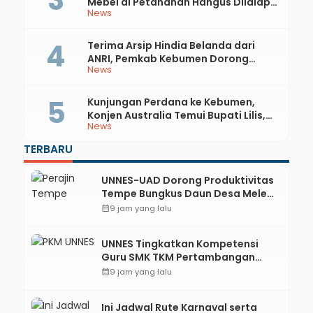
Mebel di Petanahan Hangus Dilalap
News
Api
Terima Arsip Hindia Belanda dari
ANRI, Pemkab Kebumen Dorong
News
Integrasi Sejarah, Geopark, dan
Literasi Pertanian
Kunjungan Perdana ke Kebumen,
Konjen Australia Temui Bupati Lilis,
News
Ini yang Dibahas
TERBARU
UNNES-UAD Dorong Produktivitas
Tempe Bungkus Daun Desa Meles,
Bantu Mesin dan Pendampingan
calendar_month
9 jam yang lalu
Digital
UNNES Tingkatkan Kompetensi
Guru SMK TKM Pertambangan
Kebumen melalui Desain Green
calendar_month
9 jam yang lalu
Gamification Based M-Learning
Ini Jadwal Rute Karnaval serta