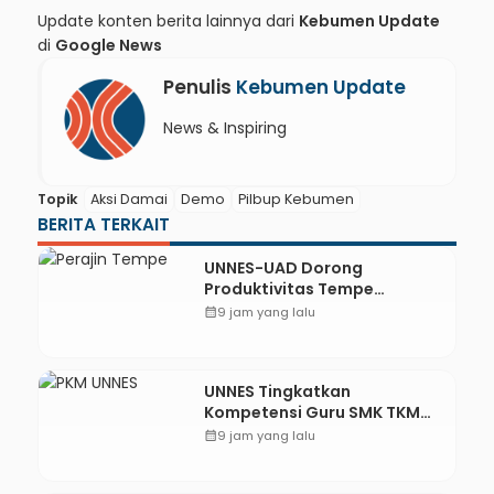
Update konten berita lainnya dari
Kebumen Update
di
Google News
Penulis
Kebumen Update
News & Inspiring
Topik
Aksi Damai
Demo
Pilbup Kebumen
BERITA TERKAIT
UNNES-UAD Dorong
Produktivitas Tempe
Bungkus Daun Desa Meles,
calendar_month
9 jam yang lalu
Bantu Mesin dan
Pendampingan Digital
UNNES Tingkatkan
Kompetensi Guru SMK TKM
Pertambangan Kebumen
calendar_month
9 jam yang lalu
melalui Desain Green
Gamification Based M-