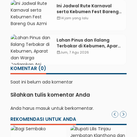
Learning
Ini Jadwal Rute Karnaval
serta Kebumen Fest Bareng
Gus Azmi
calendar_month
14 jam yang lalu
Lahan Pinus dan Ilalang
Terbakar di Kebumen, Aparat
dan Warga Padamkan Api
calendar_month
Jum, 7 Agu 2026
Secara Manual
KOMENTAR (0)
Saat ini belum ada komentar
Silahkan tulis komentar Anda
Anda harus
masuk
untuk berkomentar.
REKOMENDASI UNTUK ANDA