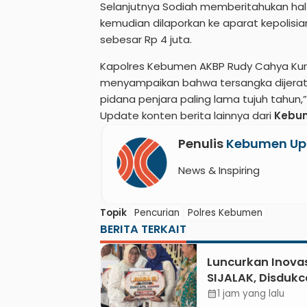
Selanjutnya Sodiah memberitahukan ha
kemudian dilaporkan ke aparat kepolisi
sebesar Rp 4 juta.
Kapolres Kebumen AKBP Rudy Cahya Kurn
menyampaikan bahwa tersangka dijerat 
pidana penjara paling lama tujuh tahun,
Update konten berita lainnya dari
Kebu
Penulis
Kebumen Up
News & Inspiring
Topik
Pencurian
Polres Kebumen
BERITA TERKAIT
Luncurkan Inovas
SIJALAK, Disdukc
Kebumen Perkua
1 jam yang lalu
calendar_month