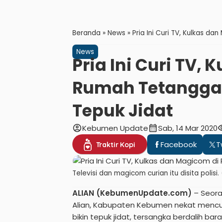
Beranda
»
News
»
Pria Ini Curi TV, Kulkas d
News
Pria Ini Curi TV,
Rumah Tetanggan
Tepuk Jidat
account_circle
calendar_month
visi
Kebumen Update
Sab, 14 Mar 2020
Facebook
T
Traktir Kopi
Televisi dan magicom curian itu disita pol
ALIAN (KebumenUpdate.com)
– Seora
Alian, Kabupaten Kebumen nekat mencu
bikin tepuk jidat, tersangka berdalih b