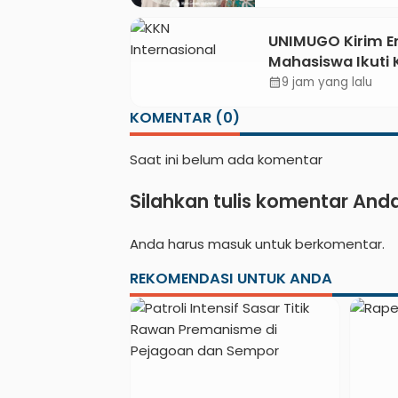
Jejaring Literasi
Adminduk hingg
UNIMUGO Kirim 
Tingkat Desa
Mahasiswa Ikuti
Internasional 202
9 jam yang lalu
calendar_month
ASEAN dan Hong
KOMENTAR (0)
Saat ini belum ada komentar
Silahkan tulis komentar And
Anda harus
masuk
untuk berkomentar.
REKOMENDASI UNTUK ANDA