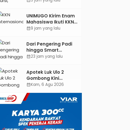
5 jam yang lalu
calendar_month
Kebumen
Ditargetkan Mulai
UNIMUGO Kirim Enam
Oktober 2026
Mahasiswa Ikuti KKN
Internasional 2026 di
9 jam yang lalu
calendar_month
ASEAN dan Hong
Kong
Dari Pengering Padi
hingga Smart
Parking: Mahasiswa
23 jam yang lalu
calendar_month
UPB Unjuk Gigi Lewat
Pameran CODEX 2
Apotek Luk Ulo 2
Gombong Kini
Dilengkapi Layanan
Kam, 6 Agu 2026
calendar_month
Dokter Spesialis Anak