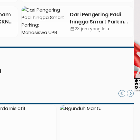
Kebumen Ditargetkan
a
Mulai Oktober 2026
Enam
Dari Pengering Padi
 KKN
hingga Smart Parking:
6 di
Mahasiswa UPB Unjuk
23 jam yang lalu
calendar_month
 Kong
Gigi Lewat Pameran
CODEX 2
a