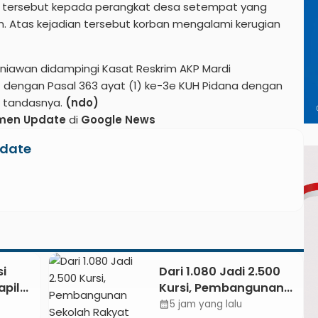
l tersebut kepada perangkat desa setempat yang
an. Atas kejadian tersebut korban mengalami kerugian
iawan didampingi Kasat Reskrim AKP Mardi
dengan Pasal 363 ayat (1) ke-3e KUH Pidana dengan
” tandasnya.
(ndo)
men Update
di
Google News
date
i
Dari 1.080 Jadi 2.500
apil
Kursi, Pembangunan
t
Sekolah Rakyat
5 jam yang lalu
calendar_month