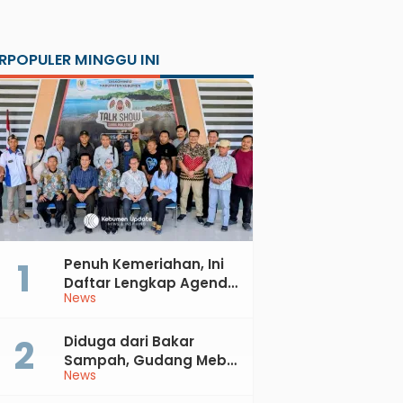
RPOPULER MINGGU INI
Penuh Kemeriahan, Ini
Daftar Lengkap Agenda
News
Peringatan HUT ke-81 RI
dan Hari Jadi ke-397
Kabupaten Kebumen
Diduga dari Bakar
Sampah, Gudang Mebel
News
di Petanahan Hangus
Dilalap Api