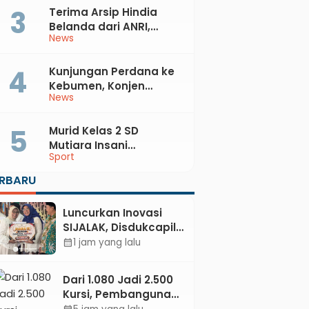
Terima Arsip Hindia
Belanda dari ANRI,
News
Pemkab Kebumen
Dorong Integrasi
Sejarah, Geopark, dan
Kunjungan Perdana ke
Literasi Pertanian
Kebumen, Konjen
News
Australia Temui Bupati
Lilis, Ini yang Dibahas
Murid Kelas 2 SD
Mutiara Insani
Sport
Muhammadiyah
Sadang Sabet Emas
ERBARU
dan Perak di Kejurda
Tapak Suci Kebumen
Luncurkan Inovasi
2026
SIJALAK, Disdukcapil
Kebumen Perkuat
1 jam yang lalu
calendar_month
Jejaring Literasi
Adminduk hingga
Dari 1.080 Jadi 2.500
Tingkat Desa
Kursi, Pembangunan
Sekolah Rakyat