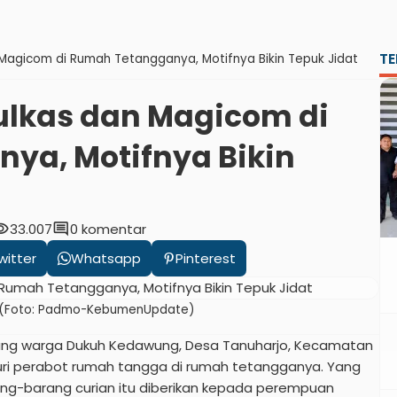
TE
an Magicom di Rumah Tetangganya, Motifnya Bikin Tepuk Jidat
 Kulkas dan Magicom di
ya, Motifnya Bikin
bility
comment
33.007
0 komentar
witter
Whatsapp
Pinterest
isi. (Foto: Padmo-KebumenUpdate)
ng warga Dukuh Kedawung, Desa Tanuharjo, Kecamatan
ri perabot rumah tangga di rumah tetangganya. Yang
arang-barang curian itu diberikan kepada perempuan