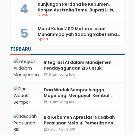
Kunjungan Perdana ke Kebumen,
Konjen Australia Temui Bupati Lilis,
News
Ini yang Dibahas
Murid Kelas 2 SD Mutiara Insani
Muhammadiyah Sadang Sabet Emas
Sport
dan Perak di Kejurda Tapak Suci
Kebumen 2026
TERBARU
Integrasi AI dalam Manajemen
Pendayagunaan ZIS untuk
Mendukung Realisasi IKAL
calendar_month
18 jam yang lalu
Unggulan Lazismu Kebumen
Dari Waduk Sempor hingga
Magelang: Mengayuh Kembali
Sisa-Sisa Racun Masa Remaja
calendar_month
19 jam yang lalu
BRI Kebumen Apresiasi Nasabah
Pensiunan Melalui Pemeriksaan
Kesehatan Gratis Hingga
calendar_month
Rab, 5 Agu 2026
Sosialisasi Otentikasi Taspen