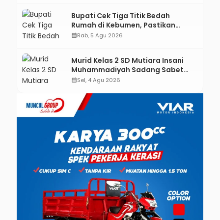
Bupati Cek Tiga Titik Bedah
Rumah di Kebumen, Pastikan
Hunian Layak bagi Warga
calendar_month
Rab, 5 Agu 2026
Murid Kelas 2 SD Mutiara Insani
Muhammadiyah Sadang Sabet
Emas dan Perak di Kejurda Tapak
calendar_month
Sel, 4 Agu 2026
Suci Kebumen 2026