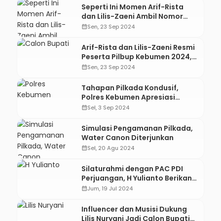
Seperti Ini Momen Arif-Rista
dan Lilis-Zaeni Ambil Nomor
Urut Pilbup Kebumen
calendar_month
Sen, 23 Sep 2024
Arif-Rista dan Lilis-Zaeni Resmi
Peserta Pilbup Kebumen 2024,
Hari Ini Pengundian Nomor Urut
calendar_month
Sen, 23 Sep 2024
Tahapan Pilkada Kondusif,
Polres Kebumen Apresiasi
Masyarakat
calendar_month
Sel, 3 Sep 2024
Simulasi Pengamanan Pilkada,
Water Canon Diterjunkan
calendar_month
Sel, 20 Agu 2024
Silaturahmi dengan PAC PDI
Perjuangan, H Yulianto Berikan
Voucher Umroh Gratis
calendar_month
Jum, 19 Jul 2024
Influencer dan Musisi Dukung
Lilis Nuryani Jadi Calon Bupati