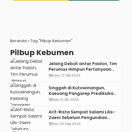
Beranda
»
Tag "Pilbup Kebumen"
Pilbup Kebumen
Jelang Debat antar Paslon, Tim
Perumus Himpun Pertanyaan
dari Masyarakat
calendar_month
Kam, 17 Okt 2024
Singgah di Kutowinangun,
Kaesang Pangarep Prediksikan
Lilis-Zaeni dan Luthfi-Taj Yasin
calendar_month
Rab, 9 Okt 2024
Jadi Pemenang
Arif-Rista Sempat Salami Lilis-
Zaeni Sebelum Pengundian
Nomor Urut
calendar_month
Sen, 23 Sep 2024