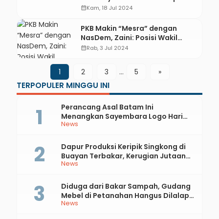
Kebumen, Sampaikan Aspirasi
calendar_month
Kam, 18 Jul 2024
Anak Muda
PKB Makin “Mesra” dengan
NasDem, Zaini: Posisi Wakil
Bupati Tak Masalah
calendar_month
Rab, 3 Jul 2024
1
2
3
…
5
»
TERPOPULER MINGGU INI
Perancang Asal Batam Ini
Menangkan Sayembara Logo Hari
News
Jadi ke-397 Kabupaten Kebumen
Dapur Produksi Keripik Singkong di
Buayan Terbakar, Kerugian Jutaan
News
Rupiah
Diduga dari Bakar Sampah, Gudang
Mebel di Petanahan Hangus Dilalap
News
Api