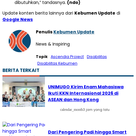
dibutuhkan,” tandasnya.
(ndo)
Update konten berita lainnya dari
Kebumen Update
di
Google News
Penulis
Kebumen Update
News & Inspiring
Topik
Ascendia Project
Disabilitas
Disabilitas Kebumen
BERITA TERKAIT
UNIMUGO Kirim Enam Mahasiswa
Ikuti KKN Internasional 2026 di
ASEAN dan Hong Kong
3 jam yang lalu
calendar_month
Dari Pengering Padi hingga Smart