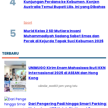
Kunjungan Perdana ke Kebumen, Konjen
Australia Temui Bupati Lilis, Ini yang Dibahas
Sport
Murid Kelas 2 SD Mutiara Insani
Muhammadiyah Sadang Sabet Emas dan
Perak di Kejurda Tapak Suci Kebumen 2026
TERBARU
UNIMUGO Kirim Enam Mahasiswa Ikuti KKN
Internasional 2026 di ASEAN dan Hong
Kong
3 jam yang lalu
calendar_month
Dari Pengering Padi hingga Smart Parking: