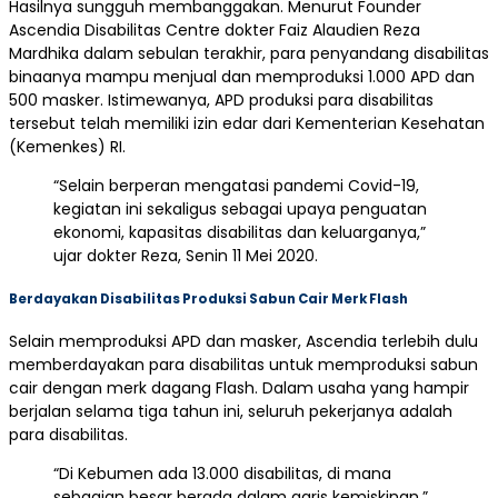
Hasilnya sungguh membanggakan. Menurut Founder
Ascendia Disabilitas Centre dokter Faiz Alaudien Reza
Mardhika dalam sebulan terakhir, para penyandang disabilitas
binaanya mampu menjual dan memproduksi 1.000 APD dan
500 masker. Istimewanya, APD produksi para disabilitas
tersebut telah memiliki izin edar dari Kementerian Kesehatan
(Kemenkes) RI.
“Selain berperan mengatasi pandemi Covid-19,
kegiatan ini sekaligus sebagai upaya penguatan
ekonomi, kapasitas disabilitas dan keluarganya,”
ujar dokter Reza, Senin 11 Mei 2020.
Berdayakan Disabilitas Produksi Sabun Cair Merk Flash
Selain memproduksi APD dan masker, Ascendia terlebih dulu
memberdayakan para disabilitas untuk memproduksi sabun
cair dengan merk dagang Flash. Dalam usaha yang hampir
berjalan selama tiga tahun ini, seluruh pekerjanya adalah
para disabilitas.
“Di Kebumen ada 13.000 disabilitas, di mana
sebagian besar berada dalam garis kemiskinan,”