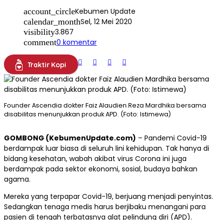
account_circle
Kebumen Update
calendar_month
Sel, 12 Mei 2020
visibility
3.867
comment
0 komentar
Traktir Kopi
Founder Ascendia dokter Faiz Alaudien Reza Mardhika bersama
disabilitas menunjukkan produk APD. (Foto: Istimewa)
GOMBONG (KebumenUpdate.com)
– Pandemi Covid-19
berdampak luar biasa di seluruh lini kehidupan. Tak hanya di
bidang kesehatan, wabah akibat virus Corona ini juga
berdampak pada sektor ekonomi, sosial, budaya bahkan
agama.
Mereka yang terpapar Covid-19, berjuang menjadi penyintas.
Sedangkan tenaga medis harus berjibaku menangani para
pasien di tengah terbatasnya alat pelindung diri (APD).