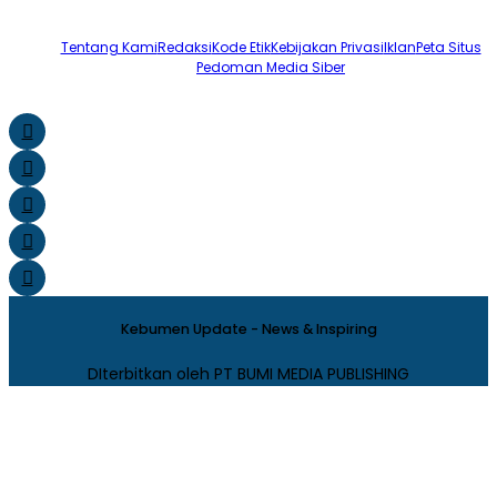
Tentang Kami
Redaksi
Kode Etik
Kebijakan Privasi
Iklan
Peta Situs
Pedoman Media Siber
Kebumen Update - News & Inspiring
DIterbitkan oleh PT BUMI MEDIA PUBLISHING