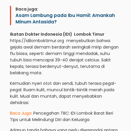
Baca juga:
Asam Lambung pada Ibu Hamil: Amankah
Minum Antasida?
Ikatan Dokter Indonesia (IDI) Lombok Timur
https://idilomboktimur.org
menyebutkan bahwa
gejala awal demam berdarah seringkali mirip dengan
flu biasa, seperti: demam tinggi mendadak, suhu
tubuh bisa mencapai 39-40 derajat celcius. Sakit
kepala, terasa berdenyut-denyut, terutama di
belakang mata.
Kemudian nyeri otot dan sendi, tubuh terasa pegal-
pegal. Ruam kulit, muncul bintik-bintik merah pada
kulit. Mual dan muntah, dapat menyebabkan
dehidrasi.
Baca Juga:
Pencegahan TBC: IDI Lombok Barat Beri
Tips untuk Melindungi Diri dan Keluarga
Adapun tanda bahaya yang perlu diwaspadai antara