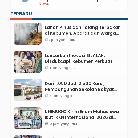
News
Ini yang Dibahas
TERBARU
Lahan Pinus dan Ilalang Terbakar
di Kebumen, Aparat dan Warga
Padamkan Api Secara Manual
calendar_month
7 jam yang lalu
Luncurkan Inovasi SIJALAK,
Disdukcapil Kebumen Perkuat
Jejaring Literasi Adminduk hingga
calendar_month
11 jam yang lalu
Tingkat Desa
Dari 1.080 Jadi 2.500 Kursi,
Pembangunan Sekolah Rakyat
Kebumen Ditargetkan Mulai
calendar_month
15 jam yang lalu
Oktober 2026
UNIMUGO Kirim Enam Mahasiswa
Ikuti KKN Internasional 2026 di
ASEAN dan Hong Kong
calendar_month
19 jam yang lalu