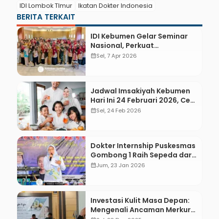
IDI Lombok TImur
Ikatan Dokter Indonesia
BERITA TERKAIT
IDI Kebumen Gelar Seminar
Nasional, Perkuat
Kompetensi Dokter Tangani
calendar_month
Sel, 7 Apr 2026
Low Back Pain
Jadwal Imsakiyah Kebumen
Hari Ini 24 Februari 2026, Cek
Jam Buka Puasa dan Tips
calendar_month
Sel, 24 Feb 2026
Sahur Sehat
Dokter Internship Puskesmas
Gombong 1 Raih Sepeda dari
Bupati Lilis Usai Tebak
calendar_month
Jum, 23 Jan 2026
Singkatan Kebumen Berdaya
Investasi Kulit Masa Depan:
Mengenali Ancaman Merkuri