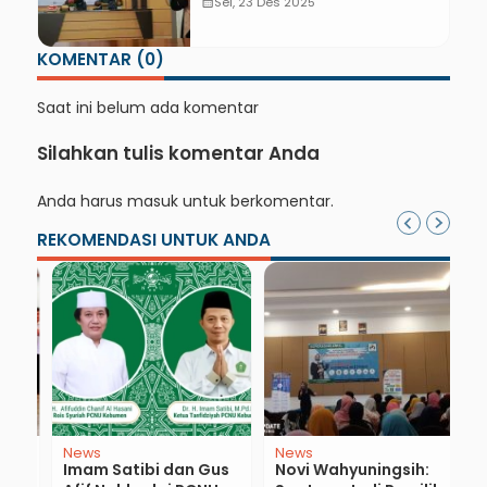
dan Pesona Bahan Organik
calendar_month
Sel, 23 Des 2025
KOMENTAR (0)
Saat ini belum ada komentar
Silahkan tulis komentar Anda
Anda harus
masuk
untuk berkomentar.
REKOMENDASI UNTUK ANDA
News
News
B
Imam Satibi dan Gus
Novi Wahyuningsih:
P