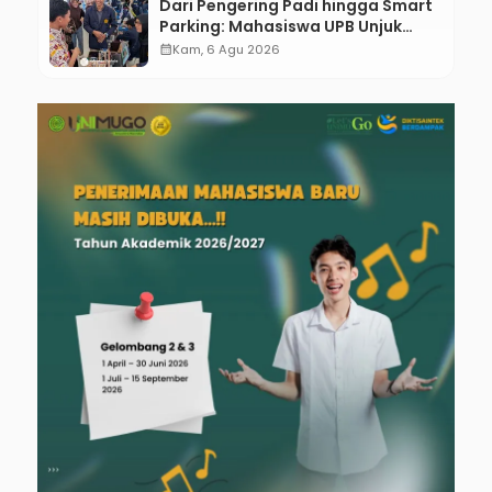
Dari Pengering Padi hingga Smart
Parking: Mahasiswa UPB Unjuk
Gigi Lewat Pameran CODEX 2
calendar_month
Kam, 6 Agu 2026