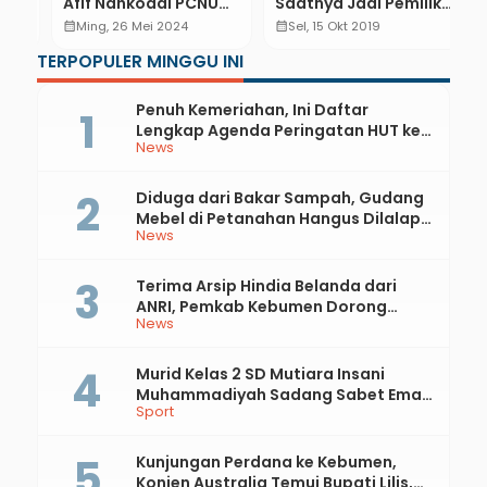
Afif Nahkodai PCNU
Saatnya Jadi Pemilik
U
an
Kebumen Masa
Aplikasi
M
calendar_month
Ming, 26 Mei 2024
calendar_month
Sel, 15 Okt 2019
calendar_month
Khidmat 2024-2029
T
TERPOPULER MINGGU INI
A
Penuh Kemeriahan, Ini Daftar
Lengkap Agenda Peringatan HUT ke-
News
81 RI dan Hari Jadi ke-397 Kabupaten
Kebumen
Diduga dari Bakar Sampah, Gudang
Mebel di Petanahan Hangus Dilalap
News
Api
Terima Arsip Hindia Belanda dari
ANRI, Pemkab Kebumen Dorong
News
Integrasi Sejarah, Geopark, dan
Literasi Pertanian
Murid Kelas 2 SD Mutiara Insani
Muhammadiyah Sadang Sabet Emas
Sport
dan Perak di Kejurda Tapak Suci
Kebumen 2026
Kunjungan Perdana ke Kebumen,
Konjen Australia Temui Bupati Lilis,