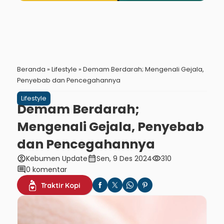
Beranda
»
Lifestyle
»
Demam Berdarah; Mengenali Gejala,
Penyebab dan Pencegahannya
Lifestyle
Demam Berdarah;
Mengenali Gejala, Penyebab
dan Pencegahannya
account_circle
calendar_month
visibility
Kebumen Update
Sen, 9 Des 2024
310
comment
0 komentar
Traktir Kopi