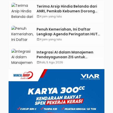
Terima Arsip Hindia Belanda dari
ANRI, Pemkab Kebumen Dorong
Integrasi Sejarah, Geopark, dan
calendar_month
4 jam yang lalu
Literasi Pertanian
Penuh Kemeriahan, Ini Daftar
Lengkap Agenda Peringatan HUT
ke-81 RI dan Hari Jadi ke-397
calendar_month
4 jam yang lalu
Kabupaten Kebumen
Integrasi AI dalam Manajemen
Pendayagunaan ZIS untuk
Mendukung Realisasi IKAL
calendar_month
Rab, 5 Agu 2026
Unggulan Lazismu Kebumen