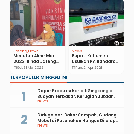
Jateng
News
News
N
Menutup Akhir Mei
Bupati Kebumen
R
2022, Binda Jateng
Usulkan KA Bandara
I
Lanjutkan Vaksinasi
YIA Sampai Stasiun
K
calendar_month
Sel, 31 Mei 2022
calendar_month
Rab, 21 Apr 2021
calendar_month
t
di 23
Gombong
S
TERPOPULER MINGGU INI
Kabupaten/Kota
Dapur Produksi Keripik Singkong di
Buayan Terbakar, Kerugian Jutaan
News
Rupiah
Diduga dari Bakar Sampah, Gudang
Mebel di Petanahan Hangus Dilalap
News
Api