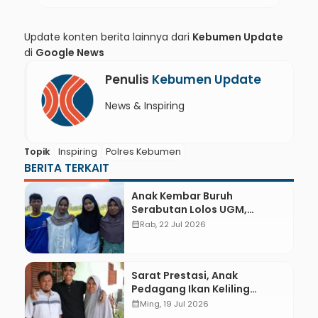
Update konten berita lainnya dari
Kebumen Update
di
Google News
Penulis
Kebumen Update
News & Inspiring
Topik
Inspiring
Polres Kebumen
BERITA TERKAIT
Anak Kembar Buruh
Serabutan Lolos UGM,
Subsidi UKT 100 Persen
calendar_month
Rab, 22 Jul 2026
Sarat Prestasi, Anak
Pedagang Ikan Keliling
Wujudkan Mimpi Kuliah di
calendar_month
Ming, 19 Jul 2026
UGM