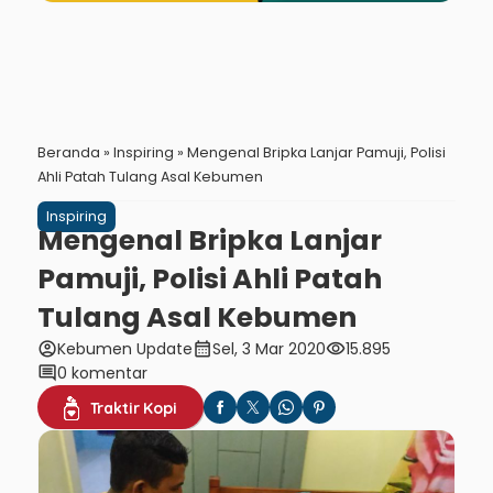
Beranda
»
Inspiring
»
Mengenal Bripka Lanjar Pamuji, Polisi
Ahli Patah Tulang Asal Kebumen
Inspiring
Mengenal Bripka Lanjar
Pamuji, Polisi Ahli Patah
Tulang Asal Kebumen
account_circle
calendar_month
visibility
Kebumen Update
Sel, 3 Mar 2020
15.895
comment
0 komentar
Traktir Kopi