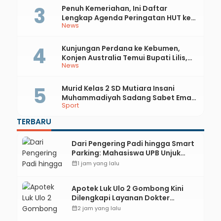
Penuh Kemeriahan, Ini Daftar
Lengkap Agenda Peringatan HUT ke-
News
81 RI dan Hari Jadi ke-397 Kabupaten
Kebumen
Kunjungan Perdana ke Kebumen,
Konjen Australia Temui Bupati Lilis,
News
Ini yang Dibahas
Murid Kelas 2 SD Mutiara Insani
Muhammadiyah Sadang Sabet Emas
Sport
dan Perak di Kejurda Tapak Suci
Kebumen 2026
TERBARU
Dari Pengering Padi hingga Smart
Parking: Mahasiswa UPB Unjuk
Gigi Lewat Pameran CODEX 2
calendar_month
1 jam yang lalu
Apotek Luk Ulo 2 Gombong Kini
Dilengkapi Layanan Dokter
Spesialis Anak
calendar_month
2 jam yang lalu