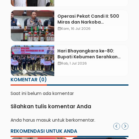
Operasi Pekat Candi II: 500
Miras dan Narkoba
Diamankan dari Kebumen,
calendar_month
Kam, 16 Jul 2026
Gombong, Sruweng, hingga
Pejagoan
Hari Bhayangkara ke-80:
Bupati Kebumen Serahkan
Bantuan Bedah Rumah
calendar_month
Rab, 1 Jul 2026
KOMENTAR (0)
Saat ini belum ada komentar
Silahkan tulis komentar Anda
Anda harus
masuk
untuk berkomentar.
REKOMENDASI UNTUK ANDA