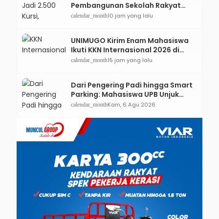
Pembangunan Sekolah Rakyat
Kebumen Ditargetkan Mulai
10 jam yang lalu
calendar_month
Oktober 2026
UNIMUGO Kirim Enam Mahasiswa
Ikuti KKN Internasional 2026 di
ASEAN dan Hong Kong
15 jam yang lalu
calendar_month
Dari Pengering Padi hingga Smart
Parking: Mahasiswa UPB Unjuk
Gigi Lewat Pameran CODEX 2
Kam, 6 Agu 2026
calendar_month