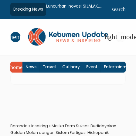
nus dan Ilalang
Luncurkan Inovasi SIJALAK,
Dari 1.080 Ja
Breaking News
search
 di Kebumen, Aparat
Disdukcapil Kebumen Perkuat
Pembanguna
ga Padamkan Api
Jejaring Literasi Adminduk
Kebumen Dit
Manual
hingga Tingkat Desa
Oktober 20
menu
light_mod
home
News
Travel
Culinary
Event
Entertainment
Beranda
»
Inspiring
»
Malika Farm Sukses Budidayakan
Golden Melon dengan Sistem Fertigasi Hidroponik