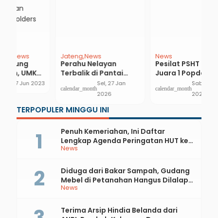
News
News
O
Pesilat PSHT Borong
Usai Dilamar Teman
P
Juara 1 Popda Tingkat
Facebook, Janda Ini
C
SD/MI
Tertipu Luar Dalam
Sab, 26 Mar
Sen, 14 Sep
calendar_month
calendar_month
ca
2022
2020
…
TERPOPULER MINGGU INI
Penuh Kemeriahan, Ini Daftar
Lengkap Agenda Peringatan HUT ke-
News
81 RI dan Hari Jadi ke-397 Kabupaten
Kebumen
Diduga dari Bakar Sampah, Gudang
Mebel di Petanahan Hangus Dilalap
News
Api
Terima Arsip Hindia Belanda dari