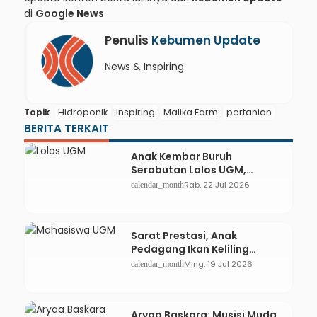
di
Google News
Penulis
Kebumen Update
News & Inspiring
Topik
Hidroponik
Inspiring
Malika Farm
pertanian
BERITA TERKAIT
Anak Kembar Buruh
Serabutan Lolos UGM,
Subsidi UKT 100 Persen
Rab, 22 Jul 2026
calendar_month
Sarat Prestasi, Anak
Pedagang Ikan Keliling
Wujudkan Mimpi Kuliah di
Ming, 19 Jul 2026
calendar_month
UGM
Aryaa Baskara: Musisi Muda,