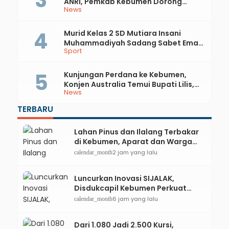
ANRI, Pemkab Kebumen Dorong
News
Integrasi Sejarah, Geopark, dan
Literasi Pertanian
Murid Kelas 2 SD Mutiara Insani
Muhammadiyah Sadang Sabet Emas
Sport
dan Perak di Kejurda Tapak Suci
Kebumen 2026
Kunjungan Perdana ke Kebumen,
Konjen Australia Temui Bupati Lilis,
News
Ini yang Dibahas
TERBARU
Lahan Pinus dan Ilalang Terbakar
di Kebumen, Aparat dan Warga
Padamkan Api Secara Manual
2 jam yang lalu
calendar_month
Luncurkan Inovasi SIJALAK,
Disdukcapil Kebumen Perkuat
Jejaring Literasi Adminduk hingga
6 jam yang lalu
calendar_month
Tingkat Desa
Dari 1.080 Jadi 2.500 Kursi,