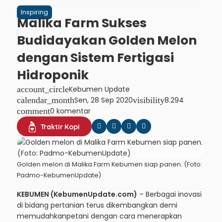
Inspiring
Malika Farm Sukses
Budidayakan Golden Melon
dengan Sistem Fertigasi
Hidroponik
account_circle
Kebumen Update
calendar_month
Sen, 28 Sep 2020
visibility
8.294
comment
0 komentar
Traktir Kopi
Golden melon di Malika Farm Kebumen siap panen. (Foto:
Padmo-KebumenUpdate)
KEBUMEN (KebumenUpdate.com)
– Berbagai inovasi
di bidang
pertanian
terus dikembangkan demi
memudahkanpetani dengan cara menerapkan