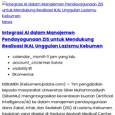
News
Integrasi AI dalam Manajemen
Pendayagunaan ZIS untuk Mendukung
Realisasi IKAL Unggulan Lazismu Kebumen
calendar_month
11 jam yang lalu
account_circle
Hari Satria
visibility
81
0
Komentar
KEBUMEN (KebumenUpdate.com) — Tim pengabdian
kepada masyarakat Universitas Siber Muhammadiyah
(SiberMu) mengintegrasikan kecerdasan buatan (Artificial
Intelligence/AI) ke dalam manajemen pendayagunaan
dana Zakat, Infak, dan Sedekah (ZIS) di Lazismu Kebumen.
Kegiatan yang digelar di Gedung Aisyiyah Medical Center,