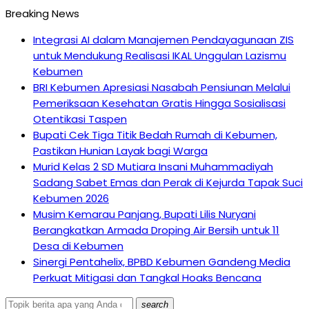
Breaking News
Integrasi AI dalam Manajemen Pendayagunaan ZIS
untuk Mendukung Realisasi IKAL Unggulan Lazismu
Kebumen
BRI Kebumen Apresiasi Nasabah Pensiunan Melalui
Pemeriksaan Kesehatan Gratis Hingga Sosialisasi
Otentikasi Taspen
Bupati Cek Tiga Titik Bedah Rumah di Kebumen,
Pastikan Hunian Layak bagi Warga
Murid Kelas 2 SD Mutiara Insani Muhammadiyah
Sadang Sabet Emas dan Perak di Kejurda Tapak Suci
Kebumen 2026
Musim Kemarau Panjang, Bupati Lilis Nuryani
Berangkatkan Armada Droping Air Bersih untuk 11
Desa di Kebumen
Sinergi Pentahelix, BPBD Kebumen Gandeng Media
Perkuat Mitigasi dan Tangkal Hoaks Bencana
search