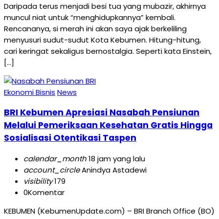
Daripada terus menjadi besi tua yang mubazir, akhirnya
muncul niat untuk “menghidupkannya” kembali.
Rencananya, si merah ini akan saya ajak berkeliling
menyusuri sudut-sudut Kota Kebumen. Hitung-hitung,
cari keringat sekaligus bernostalgia. Seperti kata Einstein,
[…]
Ekonomi Bisnis
News
BRI Kebumen Apresiasi Nasabah Pensiunan
Melalui Pemeriksaan Kesehatan Gratis Hingga
Sosialisasi Otentikasi Taspen
calendar_month
18 jam yang lalu
account_circle
Anindya Astadewi
visibility
179
0
Komentar
KEBUMEN (KebumenUpdate.com) – BRI Branch Office (BO)