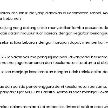
elaran Pacuan Kuda yang diadakan di Kecamatan Ambal. Acar
uar Kebumen.
ngunjung yang datang untuk menyaksikan lomba pacuan kuda
a dari dalam maupun luar daerah, dengan kegiatan berlangsun
 selama libur Lebaran, dengan harapan dapat memberikan ko
025, lonjakan volume pengunjung perlu diwaspadai bersama.
ma menjaga keamanan dan keselamatan, terutama di objek 
tetap menjaga keselamatan dengan tidak terlalu dekat denga
 dan panitia penyelenggara demi keselamatan bersama. Ja
pangan,” ujar AKBP Eka Baasith Syamsuri saat meninjau lok
t dalam menjaga ketertiban lalu lintas di sekitar area wis