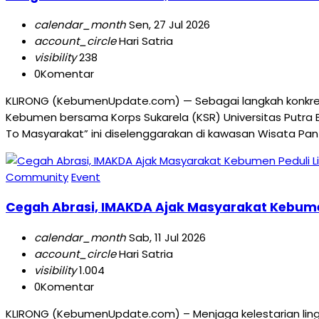
calendar_month
Sen, 27 Jul 2026
account_circle
Hari Satria
visibility
238
0
Komentar
KLIRONG (KebumenUpdate.com) — Sebagai langkah konkret 
Kebumen bersama Korps Sukarela (KSR) Universitas Putr
To Masyarakat” ini diselenggarakan di kawasan Wisata Pant
Community
Event
Cegah Abrasi, IMAKDA Ajak Masyarakat Kebume
calendar_month
Sab, 11 Jul 2026
account_circle
Hari Satria
visibility
1.004
0
Komentar
KLIRONG (KebumenUpdate.com) – Menjaga kelestarian ling