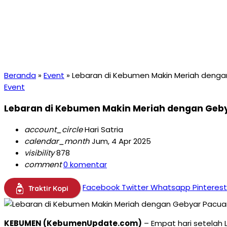
Beranda
»
Event
»
Lebaran di Kebumen Makin Meriah deng
Event
Lebaran di Kebumen Makin Meriah dengan Geb
account_circle
Hari Satria
calendar_month
Jum, 4 Apr 2025
visibility
878
comment
0 komentar
Facebook
Twitter
Whatsapp
Pinterest
Traktir Kopi
KEBUMEN (KebumenUpdate.com)
– Empat hari setelah 