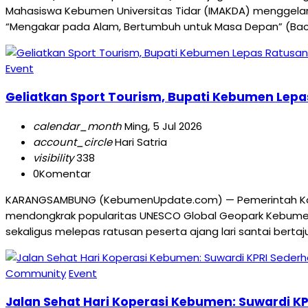
Mahasiswa Kebumen Universitas Tidar (IMAKDA) menggelar a
“Mengakar pada Alam, Bertumbuh untuk Masa Depan” (Back to
Event
Geliatkan Sport Tourism, Bupati Kebumen Lep
calendar_month
Ming, 5 Jul 2026
account_circle
Hari Satria
visibility
338
0
Komentar
KARANGSAMBUNG (KebumenUpdate.com) — Pemerintah Kabup
mendongkrak popularitas UNESCO Global Geopark Kebumen. L
sekaligus melepas ratusan peserta ajang lari santai bertaj
Community
Event
Jalan Sehat Hari Koperasi Kebumen: Suwardi KP