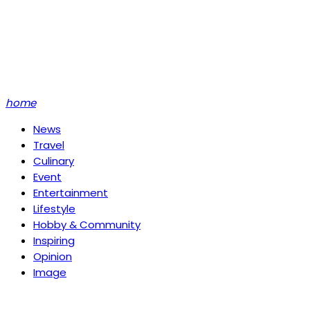
home
News
Travel
Culinary
Event
Entertainment
Lifestyle
Hobby & Community
Inspiring
Opinion
Image