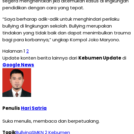
segera menghentikan jika ditemukan kasus di lingkungan
pendidikan dengan cara yang tepat.
“Saya berharap adik-adik untuk menghindari perilaku
bullying di lingkungan sekolah. Bullying merupakan
tindakan yang tidak baik dan dapat menimbulkan trauma
bagi para korbannya,” ungkap Kompol Joko Maryono.
Halaman
1
2
Update konten berita lainnya dari
Kebumen Update
di
Google News
Penulis
Hari Satria
Suka menulis, membaca dan berpetualang.
Topik
Bullying
SMKN 2 Kebumen