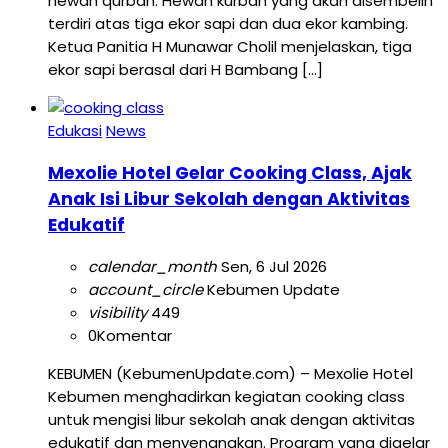
hewan qurban. Hewan kurban yang akan disembelih
terdiri atas tiga ekor sapi dan dua ekor kambing.
Ketua Panitia H Munawar Cholil menjelaskan, tiga
ekor sapi berasal dari H Bambang […]
Edukasi
News
Mexolie Hotel Gelar Cooking Class, Ajak
Anak Isi Libur Sekolah dengan Aktivitas
Edukatif
calendar_month
Sen, 6 Jul 2026
account_circle
Kebumen Update
visibility
449
0
Komentar
KEBUMEN (KebumenUpdate.com) – Mexolie Hotel
Kebumen menghadirkan kegiatan cooking class
untuk mengisi libur sekolah anak dengan aktivitas
edukatif dan menyenangkan. Program yang digelar