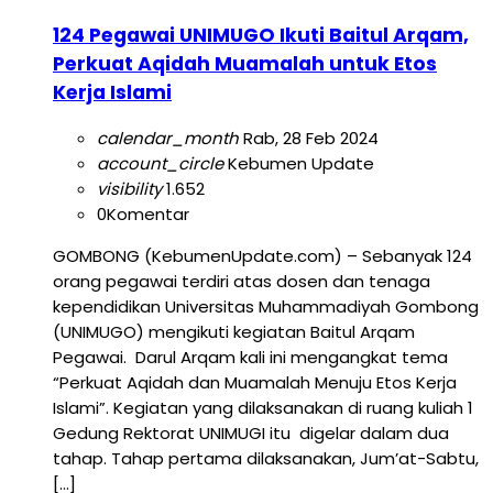
124 Pegawai UNIMUGO Ikuti Baitul Arqam,
Perkuat Aqidah Muamalah untuk Etos
Kerja Islami
calendar_month
Rab, 28 Feb 2024
account_circle
Kebumen Update
visibility
1.652
0
Komentar
GOMBONG (KebumenUpdate.com) – Sebanyak 124
orang pegawai terdiri atas dosen dan tenaga
kependidikan Universitas Muhammadiyah Gombong
(UNIMUGO) mengikuti kegiatan Baitul Arqam
Pegawai. Darul Arqam kali ini mengangkat tema
“Perkuat Aqidah dan Muamalah Menuju Etos Kerja
Islami”. Kegiatan yang dilaksanakan di ruang kuliah 1
Gedung Rektorat UNIMUGI itu digelar dalam dua
tahap. Tahap pertama dilaksanakan, Jum’at-Sabtu,
[…]