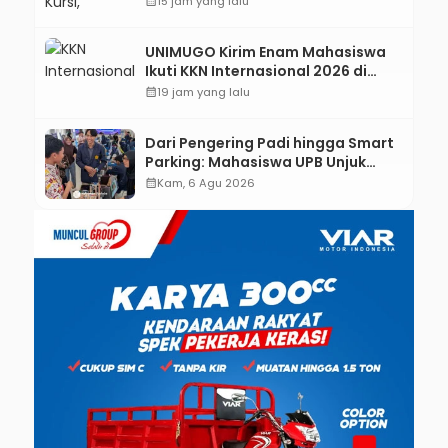
calendar_month
15 jam yang lalu
Oktober 2026
UNIMUGO Kirim Enam Mahasiswa
Ikuti KKN Internasional 2026 di
ASEAN dan Hong Kong
calendar_month
19 jam yang lalu
Dari Pengering Padi hingga Smart
Parking: Mahasiswa UPB Unjuk
Gigi Lewat Pameran CODEX 2
calendar_month
Kam, 6 Agu 2026