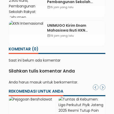
Pembangunan Sekolah
Rakyat Kebumen Ditargetkan
calendar_month
15 jam yang lalu
Mulai Oktober 2026
UNIMUGO Kirim Enam
Mahasiswa Ikuti KKN
Internasional 2026 di ASEAN
calendar_month
19 jam yang lalu
dan Hong Kong
KOMENTAR (0)
Saat ini belum ada komentar
Silahkan tulis komentar Anda
Anda harus
masuk
untuk berkomentar.
REKOMENDASI UNTUK ANDA