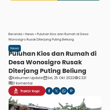
Beranda
»
News
»
Puluhan Kios dan Rumah di Desa
Wonosigro Rusak Diterjang Puting Beliung
News
Puluhan Kios dan Rumah di
Desa Wonosigro Rusak
Diterjang Puting Beliung
account_circle
calendar_month
visibility
Kebumen Update
Sel, 25 Okt 2022
2.321
comment
0 komentar
Traktir Kopi