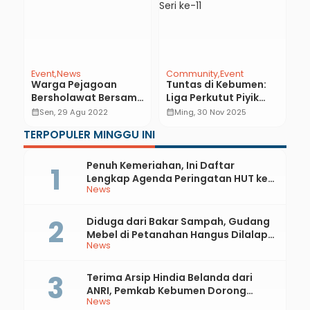
Event
News
Community
Event
E
n
Warga Pejagoan
Tuntas di Kebumen:
S
Bersholawat Bersama
Liga Perkutut Piyik
E
Majelis Mahage
Jateng 2025 Resmi
P
calendar_month
Sen, 29 Agu 2022
calendar_month
Ming, 30 Nov 2025
calendar_month
Tutup Poin Seri ke-11
F
TERPOPULER MINGGU INI
Penuh Kemeriahan, Ini Daftar
Lengkap Agenda Peringatan HUT ke-
News
81 RI dan Hari Jadi ke-397 Kabupaten
Kebumen
Diduga dari Bakar Sampah, Gudang
Mebel di Petanahan Hangus Dilalap
News
Api
Terima Arsip Hindia Belanda dari
ANRI, Pemkab Kebumen Dorong
News
Integrasi Sejarah, Geopark, dan