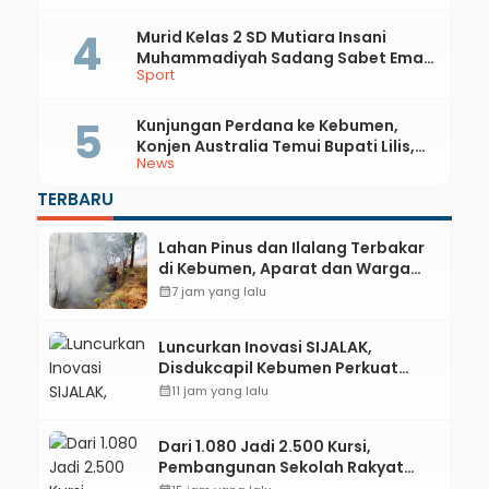
Literasi Pertanian
Murid Kelas 2 SD Mutiara Insani
Muhammadiyah Sadang Sabet Emas
Sport
dan Perak di Kejurda Tapak Suci
Kebumen 2026
Kunjungan Perdana ke Kebumen,
Konjen Australia Temui Bupati Lilis,
News
Ini yang Dibahas
TERBARU
Lahan Pinus dan Ilalang Terbakar
di Kebumen, Aparat dan Warga
Padamkan Api Secara Manual
calendar_month
7 jam yang lalu
Luncurkan Inovasi SIJALAK,
Disdukcapil Kebumen Perkuat
Jejaring Literasi Adminduk hingga
calendar_month
11 jam yang lalu
Tingkat Desa
Dari 1.080 Jadi 2.500 Kursi,
Pembangunan Sekolah Rakyat
Kebumen Ditargetkan Mulai