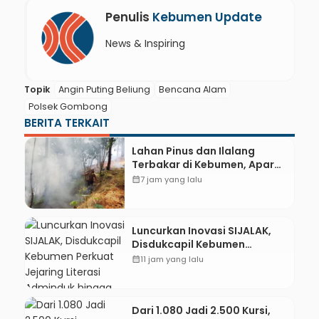
Penulis
Kebumen Update
News & Inspiring
Topik
Angin Puting Beliung
Bencana Alam
Polsek Gombong
BERITA TERKAIT
Lahan Pinus dan Ilalang
Terbakar di Kebumen, Aparat
dan Warga Padamkan Api
calendar_month
7 jam yang lalu
Secara Manual
Luncurkan Inovasi SIJALAK,
Disdukcapil Kebumen
Perkuat Jejaring Literasi
calendar_month
11 jam yang lalu
Adminduk hingga Tingkat
Desa
Dari 1.080 Jadi 2.500 Kursi,