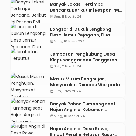
Banyak Lokasi Tertimpa
Bencana, Berikut Ini Respon PMI
Kebumen
calendar_month
Sen, 11 Nov 2024
Longsor di Dukuh Lengkong
Desa Jemur Pejagoan, Dua
Korban Ditemukan Meninggal
calendar_month
Ming, 10 Nov 2024
Dunia
Jembatan Penghubung Desa
Klepusanggar dan Tanggeran
Putus Diterjang Banjir
calendar_month
Sab, 2 Nov 2024
Masuk Musim Penghujan,
Masyarakat Diimbau Waspada
calendar_month
Jum, 1 Nov 2024
Banyak Pohon Tumbang saat
Hujan Angin di Kebumen,
Relawan PMI Kebumen Turun
calendar_month
Ming, 10 Mar 2024
Tangan
Hujan Angin di Desa Rowo,
Empat Perahu Nelayan Rusak