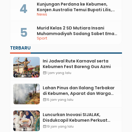
Kunjungan Perdana ke Kebumen,
Konjen Australia Temui Bupati Lilis,
News
Ini yang Dibahas
Murid Kelas 2 SD Mutiara Insani
Muhammadiyah Sadang Sabet Emas
Sport
dan Perak di Kejurda Tapak Suci
Kebumen 2026
TERBARU
Ini Jadwal Rute Karnaval serta
Kebumen Fest Bareng Gus Azmi
calendar_month
1 jam yang lalu
Lahan Pinus dan Ilalang Terbakar
di Kebumen, Aparat dan Warga
Padamkan Api Secara Manual
calendar_month
15 jam yang lalu
Luncurkan Inovasi SIJALAK,
Disdukcapil Kebumen Perkuat
Jejaring Literasi Adminduk hingga
calendar_month
19 jam yang lalu
Tingkat Desa