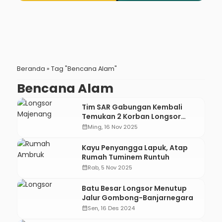
Beranda
»
Tag "Bencana Alam"
Bencana Alam
Tim SAR Gabungan Kembali
Temukan 2 Korban Longsor
Majenang
calendar_month
Ming, 16 Nov 2025
Kayu Penyangga Lapuk, Atap
Rumah Tuminem Runtuh
calendar_month
Rab, 5 Nov 2025
Batu Besar Longsor Menutup
Jalur Gombong-Banjarnegara
calendar_month
Sen, 16 Des 2024