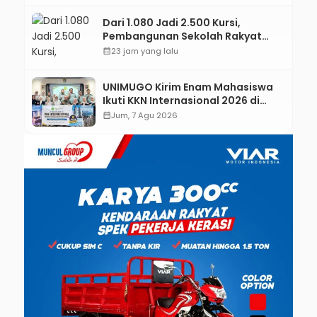
Dari 1.080 Jadi 2.500 Kursi,
Pembangunan Sekolah Rakyat
Kebumen Ditargetkan Mulai
calendar_month
23 jam yang lalu
Oktober 2026
UNIMUGO Kirim Enam Mahasiswa
Ikuti KKN Internasional 2026 di
ASEAN dan Hong Kong
calendar_month
Jum, 7 Agu 2026