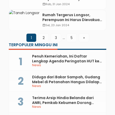
Tertimpa Pohon Tumbang
calendar_month
Rab, 31 Jan 2024
Rumah Tergerus Longsor,
Perempuan Ini Harus Dievakuasi
Karena Sakit
calendar_month
Sel, 23 Jan 2024
1
2
3
…
5
»
TERPOPULER MINGGU INI
Penuh Kemeriahan, Ini Daftar
Lengkap Agenda Peringatan HUT ke-
News
81 RI dan Hari Jadi ke-397 Kabupaten
Kebumen
Diduga dari Bakar Sampah, Gudang
Mebel di Petanahan Hangus Dilalap
News
Api
Terima Arsip Hindia Belanda dari
ANRI, Pemkab Kebumen Dorong
News
Integrasi Sejarah, Geopark, dan
Literasi Pertanian