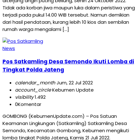
diterjang angin puting beliung, Senin 24 Oktober 2022.
Tidak ada korban jiwa maupun luka dalam peristiwa yang
terjadi pada pukul 14.00 WIB tersebut. Namun demikian
dari hasil pendataan, kurang lebih 10 kios dan sembilan
rumah warga mengalami […]
News
Pos Satkamling Desa Semondo Ikuti Lomba di
Tingkat Polda Jateng
calendar_month
Jum, 22 Jul 2022
account_circle
Kebumen Update
visibility
1.492
0
Komentar
GOMBONG (KebumenUpdate.com) – Pos Satuan
Keamanan Lingkungan (Satkamling) Satkamling Desa
Semondo, Kecamatan Gombong, Kebumen mengikuti
lomba tingkat Polda Jateng, Kamis 21 Juli 2022.