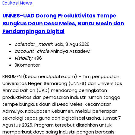
Edukasi
News
UNNES-UAD Dorong Produktivitas Tempe
Bungkus Daun Desa Meles, Bantu Mesin dan
Pendampingan Digital
calendar_month
Sab, 8 Agu 2026
account_circle
Anindya Astadewi
visibility
496
0
Komentar
KEBUMEN (KebumenUpdate.com) – Tim pengabdian
Universitas Negeri Semarang (UNNES) dan Universitas
Ahmad Dahlan (UAD) mendorong peningkatan
produktivitas dan pemasaran industri rumah tangga
tempe bungkus daun di Desa Meles, Kecamatan
Adimulyo, Kabupaten Kebumen, melalui penerapan
teknologi tepat guna dan digitalisasi usaha, Jumat 7
Agustus 2026. Program tersebut diarahkan untuk
memperkuat daya saing industri pangan berbasis