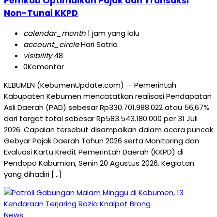
Pemkab Optimalkan Pajak dan Transaksi
Non-Tunai KKPD
calendar_month
1 jam yang lalu
account_circle
Hari Satria
visibility
48
0
Komentar
KEBUMEN (KebumenUpdate.com) — Pemerintah
Kabupaten Kebumen mencatatkan realisasi Pendapatan
Asli Daerah (PAD) sebesar Rp330.701.988.022 atau 56,67%
dari target total sebesar Rp583.543.180.000 per 31 Juli
2026. Capaian tersebut disampaikan dalam acara puncak
Gebyar Pajak Daerah Tahun 2026 serta Monitoring dan
Evaluasi Kartu Kredit Pemerintah Daerah (KKPD) di
Pendopo Kabumian, Senin 20 Agustus 2026. Kegiatan
yang dihadiri […]
News