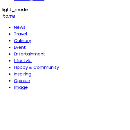
light_mode
home
News
Travel
Culinary
Event
Entertainment
Lifestyle
Hobby & Community
Inspiring
Opinion
Image