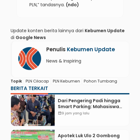
PLN,” tandasnya.
(ndo)
Update konten berita lainnya dari
Kebumen Update
di
Google News
Penulis
Kebumen Update
News & Inspiring
Topik
PLN Cilacap
PLN Kebumen
Pohon Tumbang
BERITA TERKAIT
Dari Pengering Padi hingga
Smart Parking: Mahasiswa
UPB Unjuk Gigi Lewat
calendar_month
9 jam yang lalu
Pameran CODEX 2
Apotek Luk Ulo 2 Gombong