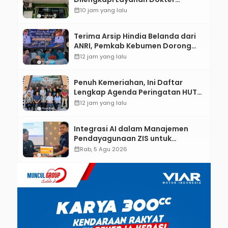
Spesialis Anak
calendar_month
10 jam yang lalu
Terima Arsip Hindia Belanda dari
ANRI, Pemkab Kebumen Dorong
Integrasi Sejarah, Geopark, dan
calendar_month
12 jam yang lalu
Literasi Pertanian
Penuh Kemeriahan, Ini Daftar
Lengkap Agenda Peringatan HUT
ke-81 RI dan Hari Jadi ke-397
calendar_month
12 jam yang lalu
Kabupaten Kebumen
Integrasi AI dalam Manajemen
Pendayagunaan ZIS untuk
Mendukung Realisasi IKAL
calendar_month
Rab, 5 Agu 2026
Unggulan Lazismu Kebumen