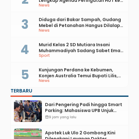
Lengkap Agenda Peringatan HUT ke-
News
81 RI dan Hari Jadi ke-397 Kabupaten
Kebumen
Diduga dari Bakar Sampah, Gudang
Mebel di Petanahan Hangus Dilalap
News
Api
Murid Kelas 2 SD Mutiara Insani
Muhammadiyah Sadang Sabet Emas
Sport
dan Perak di Kejurda Tapak Suci
Kebumen 2026
Kunjungan Perdana ke Kebumen,
Konjen Australia Temui Bupati Lilis,
News
Ini yang Dibahas
TERBARU
Dari Pengering Padi hingga Smart
Parking: Mahasiswa UPB Unjuk
Gigi Lewat Pameran CODEX 2
calendar_month
9 jam yang lalu
Apotek Luk Ulo 2 Gombong Kini
Dilengkapi Layanan Dokter