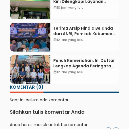
Kini Dilengkapi Layanan
Dokter Spesialis Anak
calendar_month
10 jam yang lalu
Terima Arsip Hindia Belanda
dari ANRI, Pemkab Kebumen
Dorong Integrasi Sejarah,
calendar_month
12 jam yang lalu
Geopark, dan Literasi
Pertanian
Penuh Kemeriahan, Ini Daftar
Lengkap Agenda Peringatan
HUT ke-81 RI dan Hari Jadi ke-
calendar_month
12 jam yang lalu
397 Kabupaten Kebumen
KOMENTAR (0)
Saat ini belum ada komentar
Silahkan tulis komentar Anda
Anda harus
masuk
untuk berkomentar.