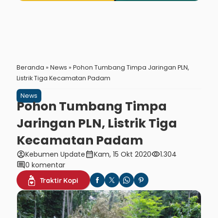
Beranda
»
News
»
Pohon Tumbang Timpa Jaringan PLN,
Listrik Tiga Kecamatan Padam
News
Pohon Tumbang Timpa
Jaringan PLN, Listrik Tiga
Kecamatan Padam
account_circle
calendar_month
visibility
Kebumen Update
Kam, 15 Okt 2020
1.304
comment
0 komentar
Traktir Kopi