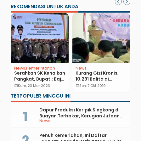
REKOMENDASI UNTUK ANDA
News
Pemerintahan
News
N
Serahkan SK Kenaikan
Kurang Gizi Kronis,
U
,
Pangkat, Bupati: Baju
10.291 Balita di
B
Adat Kebumen Diatur
Kebumen Stunting
L
calendar_month
Kam, 23 Mar 2023
calendar_month
Sen, 7 Okt 2019
calendar_month
Penggunaannya
P
TERPOPULER MINGGU INI
Dapur Produksi Keripik Singkong di
Buayan Terbakar, Kerugian Jutaan
News
Rupiah
Penuh Kemeriahan, Ini Daftar