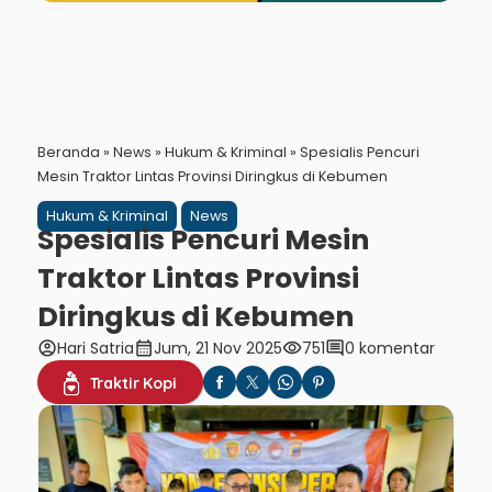
Beranda
»
News
»
Hukum & Kriminal
»
Spesialis Pencuri
Mesin Traktor Lintas Provinsi Diringkus di Kebumen
Hukum & Kriminal
News
Spesialis Pencuri Mesin
Traktor Lintas Provinsi
Diringkus di Kebumen
account_circle
calendar_month
visibility
comment
Hari Satria
Jum, 21 Nov 2025
751
0 komentar
Traktir Kopi