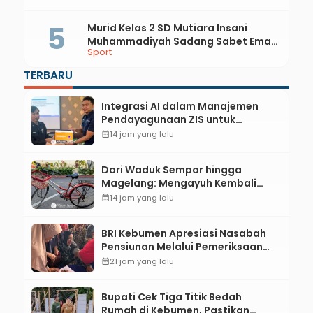
Murid Kelas 2 SD Mutiara Insani
Muhammadiyah Sadang Sabet Emas
Sport
dan Perak di Kejurda Tapak Suci
Kebumen 2026
TERBARU
Integrasi AI dalam Manajemen
Pendayagunaan ZIS untuk
Mendukung Realisasi IKAL
calendar_month
14 jam yang lalu
Unggulan Lazismu Kebumen
Dari Waduk Sempor hingga
Magelang: Mengayuh Kembali
Sisa-Sisa Racun Masa Remaja
calendar_month
14 jam yang lalu
BRI Kebumen Apresiasi Nasabah
Pensiunan Melalui Pemeriksaan
Kesehatan Gratis Hingga
calendar_month
21 jam yang lalu
Sosialisasi Otentikasi Taspen
Bupati Cek Tiga Titik Bedah
Rumah di Kebumen, Pastikan