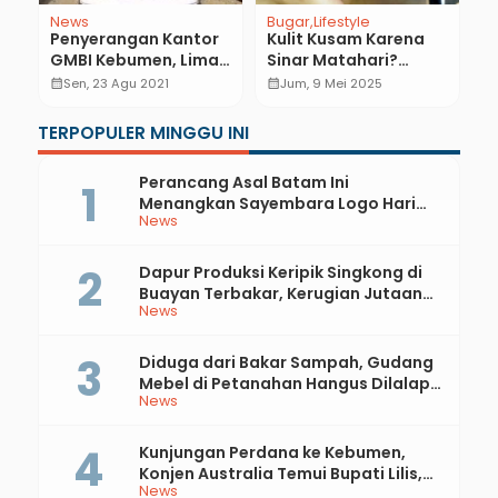
News
Bugar
Lifestyle
N
Penyerangan Kantor
Kulit Kusam Karena
R
GMBI Kebumen, Lima
Sinar Matahari?
D
Mobil Rusak
Begini Cara
W
calendar_month
Sen, 23 Agu 2021
calendar_month
Jum, 9 Mei 2025
calendar_month
Mencerahkannya
M
m,
Secara Alami
TERPOPULER MINGGU INI
Perancang Asal Batam Ini
Menangkan Sayembara Logo Hari
News
Jadi ke-397 Kabupaten Kebumen
Dapur Produksi Keripik Singkong di
Buayan Terbakar, Kerugian Jutaan
News
Rupiah
Diduga dari Bakar Sampah, Gudang
Mebel di Petanahan Hangus Dilalap
News
Api
Kunjungan Perdana ke Kebumen,
Konjen Australia Temui Bupati Lilis,
News
Ini yang Dibahas