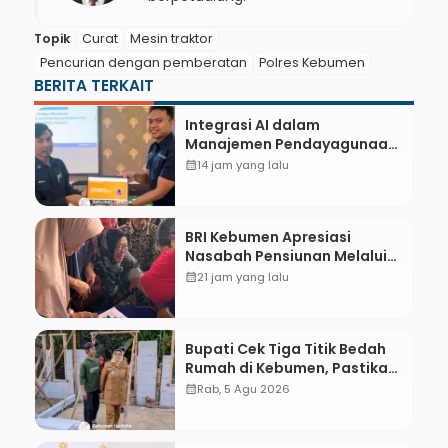
Topik
Curat
Mesin traktor
Pencurian dengan pemberatan
Polres Kebumen
BERITA TERKAIT
Integrasi AI dalam
Manajemen Pendayagunaan
ZIS untuk Mendukung
calendar_month
14 jam yang lalu
Realisasi IKAL Unggulan
Lazismu Kebumen
BRI Kebumen Apresiasi
Nasabah Pensiunan Melalui
Pemeriksaan Kesehatan
calendar_month
21 jam yang lalu
Gratis Hingga Sosialisasi
Otentikasi Taspen
Bupati Cek Tiga Titik Bedah
Rumah di Kebumen, Pastikan
Hunian Layak bagi Warga
calendar_month
Rab, 5 Agu 2026