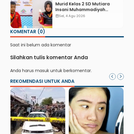
Murid Kelas 2 SD Mutiara
Insani Muhammadiyah
Sadang Sabet Emas dan
calendar_month
Sel, 4 Agu 2026
Perak di Kejurda Tapak Suci
Kebumen 2026
KOMENTAR (0)
Saat ini belum ada komentar
Silahkan tulis komentar Anda
Anda harus
masuk
untuk berkomentar.
REKOMENDASI UNTUK ANDA