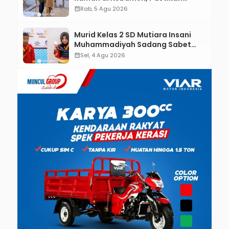
Hunian Layak bagi Warga
calendar_month
Rab, 5 Agu 2026
Murid Kelas 2 SD Mutiara Insani
Muhammadiyah Sadang Sabet
Emas dan Perak di Kejurda Tapak
calendar_month
Sel, 4 Agu 2026
Suci Kebumen 2026