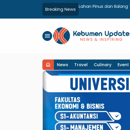
Terbakar di Kebumen, Aparat dan Warga
Luncurkan In
Breaking News
nual
Adminduk hi
menu
home
News
Travel
Culinary
Event