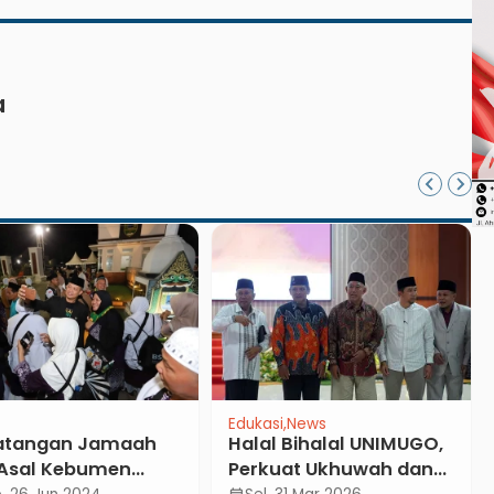
Secara Manual
a
Edukasi
News
atangan Jamaah
Halal Bihalal UNIMUGO,
 Asal Kebumen
Perkuat Ukhuwah dan