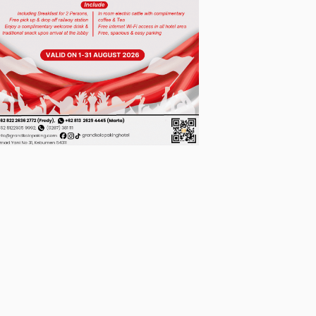
News
News
Pemerintahan
Dua Bocah Penyandang
Bupati Kebumen Lanti
Disabilitas di Petanahan
Tujuh Camat, Ini