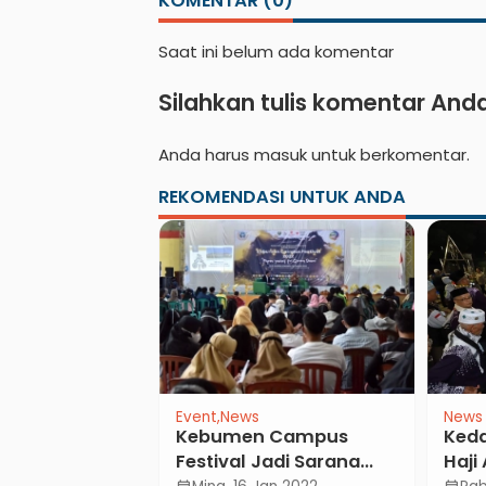
KOMENTAR (0)
Saat ini belum ada komentar
Silahkan tulis komentar And
Anda harus
masuk
untuk berkomentar.
REKOMENDASI UNTUK ANDA
Event
News
News
Setia Hati
Kebumen Campus
Ked
abang
Festival Jadi Sarana
Haji