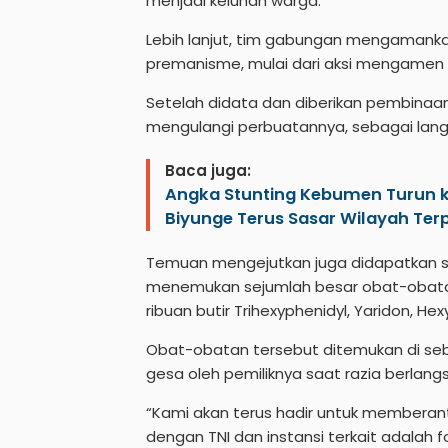
menjadi keluhan warga.
Lebih lanjut, tim gabungan mengamankan 
premanisme, mulai dari aksi mengamen s
Setelah didata dan diberikan pembinaa
mengulangi perbuatannya, sebagai lang
Baca juga:
Angka Stunting Kebumen Turun k
Biyunge Terus Sasar Wilayah Terp
Temuan mengejutkan juga didapatkan saat
menemukan sejumlah besar obat-obatan
ribuan butir Trihexyphenidyl, Yaridon, H
Obat-obatan tersebut ditemukan di se
gesa oleh pemiliknya saat razia berlang
“Kami akan terus hadir untuk membera
dengan TNI dan instansi terkait adalah