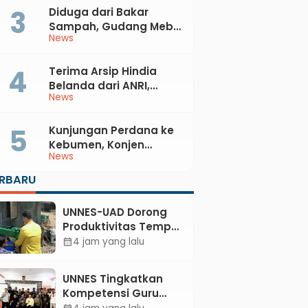
Diduga dari Bakar
Sampah, Gudang Mebel
News
di Petanahan Hangus
Dilalap Api
Terima Arsip Hindia
Belanda dari ANRI,
News
Pemkab Kebumen
Dorong Integrasi
Sejarah, Geopark, dan
Kunjungan Perdana ke
Literasi Pertanian
Kebumen, Konjen
News
Australia Temui Bupati
Lilis, Ini yang Dibahas
ERBARU
UNNES-UAD Dorong
Produktivitas Tempe
Bungkus Daun Desa
4 jam yang lalu
calendar_month
Meles, Bantu Mesin
dan Pendampingan
UNNES Tingkatkan
Digital
Kompetensi Guru
SMK TKM