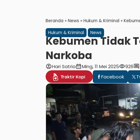
Beranda
»
News
»
Hukum & Kriminal
»
Kebume
Hukum & Kriminal
News
Kebumen Tidak T
Narkoba
account_circle
calendar_month
visibility
comment
Hari Satria
Ming, 11 Mei 2025
926
Facebook
T
Traktir Kopi