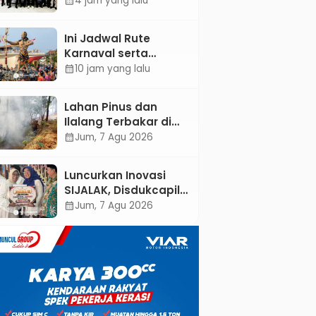
4 jam yang lalu
calendar_month
Pertambangan
Kebumen melalui
Ini Jadwal Rute
Desain Green
Karnaval serta
Gamification Based
Kebumen Fest
10 jam yang lalu
calendar_month
M-Learning
Bareng Gus Azmi
Lahan Pinus dan
Ilalang Terbakar di
Kebumen, Aparat
Jum, 7 Agu 2026
calendar_month
dan Warga
Padamkan Api
Luncurkan Inovasi
Secara Manual
SIJALAK, Disdukcapil
Kebumen Perkuat
Jum, 7 Agu 2026
calendar_month
Jejaring Literasi
Adminduk hingga
Tingkat Desa