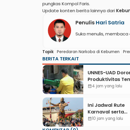
pungkas Kompol Faris.
Update konten berita lainnya dari
Kebu
Penulis
Hari Satria
Suka menulis, membaca 
Topik
Peredaran Narkoba di Kebumen
Pr
BERITA TERKAIT
UNNES-UAD Doro
Produktivitas T
Bungkus Daun D
4 jam yang lalu
calendar_month
Meles, Bantu Mes
dan Pendampin
Ini Jadwal Rute
Digital
Karnaval serta
Kebumen Fest B
10 jam yang lalu
calendar_month
Gus Azmi