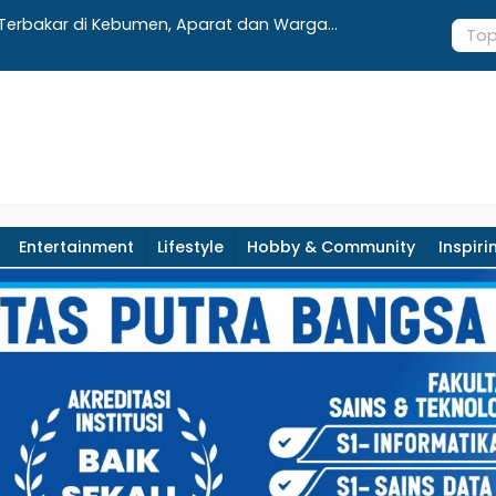
ovasi SIJALAK, Disdukcapil Kebumen Perkuat Jejaring Literasi
ngga Tingkat Desa
Entertainment
Lifestyle
Hobby & Community
Inspiri