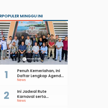
RPOPULER MINGGU INI
Penuh Kemeriahan, Ini
Daftar Lengkap Agenda
News
Peringatan HUT ke-81 RI
dan Hari Jadi ke-397
Kabupaten Kebumen
Ini Jadwal Rute
Karnaval serta
News
Kebumen Fest Bareng
Gus Azmi