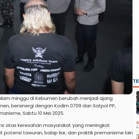
T
lam minggu di Kebumen berubah menjadi ajang
en, bersinergi dengan Kodim 0709 dan Satpol PP,
anisme, Sabtu 10 Mei 2025.
pons atas keresahan masyarakat yang meningkat
t potensi tawuran, balap liar, dan praktik premanisme lain