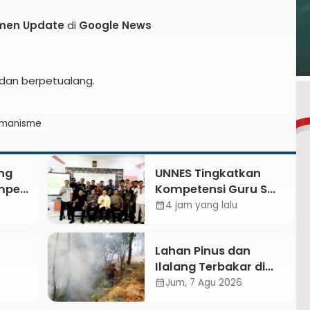
men Update
di
Google News
dan berpetualang.
emanisme
ng
UNNES Tingkatkan
empe
Kompetensi Guru SMK
esa
TKM Pertambangan
4 jam yang lalu
calendar_month
in
Kebumen melalui
gan
Desain Green
Lahan Pinus dan
Gamification Based
Ilalang Terbakar di
M-Learning
areng
Kebumen, Aparat dan
Jum, 7 Agu 2026
calendar_month
Warga Padamkan Api