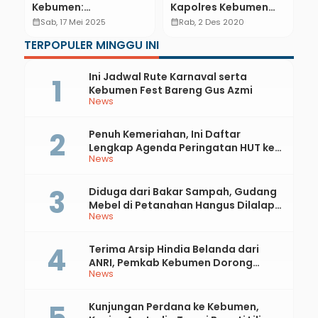
Kebumen:
Kapolres Kebumen
T
Masyarakat jadi
Gantikan AKBP Rudy
P
calendar_month
Sab, 17 Mei 2025
calendar_month
Rab, 2 Des 2020
calendar_month
Pengawas,
TERPOPULER MINGGU INI
Pelanggaran Siap
Ditindak
Ini Jadwal Rute Karnaval serta
Kebumen Fest Bareng Gus Azmi
News
Penuh Kemeriahan, Ini Daftar
Lengkap Agenda Peringatan HUT ke-
News
81 RI dan Hari Jadi ke-397 Kabupaten
Kebumen
Diduga dari Bakar Sampah, Gudang
Mebel di Petanahan Hangus Dilalap
News
Api
Terima Arsip Hindia Belanda dari
ANRI, Pemkab Kebumen Dorong
News
Integrasi Sejarah, Geopark, dan
Literasi Pertanian
Kunjungan Perdana ke Kebumen,