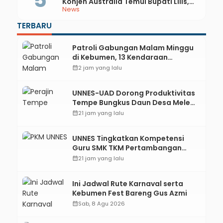
Konjen Australia Temui Bupati Lilis,
News
Ini yang Dibahas
TERBARU
Patroli Gabungan Malam Minggu
di Kebumen, 13 Kendaraan
Terjaring Razia Knalpot Brong
calendar_month
2 jam yang lalu
UNNES-UAD Dorong Produktivitas
Tempe Bungkus Daun Desa Meles,
Bantu Mesin dan Pendampingan
calendar_month
21 jam yang lalu
Digital
UNNES Tingkatkan Kompetensi
Guru SMK TKM Pertambangan
Kebumen melalui Desain Green
calendar_month
21 jam yang lalu
Gamification Based M-Learning
Ini Jadwal Rute Karnaval serta
Kebumen Fest Bareng Gus Azmi
calendar_month
Sab, 8 Agu 2026