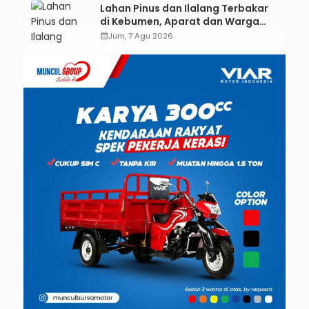
Lahan Pinus dan Ilalang Terbakar
di Kebumen, Aparat dan Warga
Padamkan Api Secara Manual
calendar_month
Jum, 7 Agu 2026