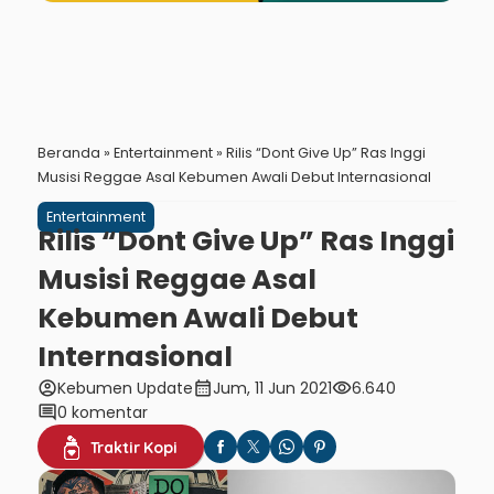
Beranda
»
Entertainment
»
Rilis “Dont Give Up” Ras Inggi
Musisi Reggae Asal Kebumen Awali Debut Internasional
Entertainment
Rilis “Dont Give Up” Ras Inggi
Musisi Reggae Asal
Kebumen Awali Debut
Internasional
account_circle
calendar_month
visibility
Kebumen Update
Jum, 11 Jun 2021
6.640
comment
0 komentar
Traktir Kopi