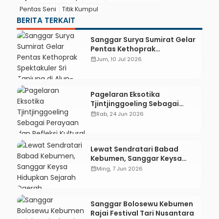
Pentas Seni
Titik Kumpul
BERITA TERKAIT
Sanggar Surya Sumirat Gelar
Pentas Kethoprak
Spektakuler Sri Tanjung di
calendar_month
Jum, 10 Jul 2026
Alun-alun Prembun
Pagelaran Eksotika
Tjintjinggoeling Sebagai
Perayaan dan Refleksi
calendar_month
Rab, 24 Jun 2026
Kultural
Lewat Sendratari Babad
Kebumen, Sanggar Keysa
Hidupkan Sejarah Daerah
calendar_month
Ming, 7 Jun 2026
Sanggar Bolosewu Kebumen
Rajai Festival Tari Nusantara