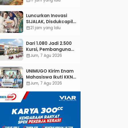
17 jam yang lalu
calendar_month
dan Warga
Padamkan Api
Luncurkan Inovasi
Secara Manual
SIJALAK, Disdukcapil
Kebumen Perkuat
21 jam yang lalu
calendar_month
Jejaring Literasi
Adminduk hingga
Dari 1.080 Jadi 2.500
Tingkat Desa
Kursi, Pembangunan
Sekolah Rakyat
Jum, 7 Agu 2026
calendar_month
Kebumen
Ditargetkan Mulai
UNIMUGO Kirim Enam
Oktober 2026
Mahasiswa Ikuti KKN
Internasional 2026 di
Jum, 7 Agu 2026
calendar_month
ASEAN dan Hong
Kong