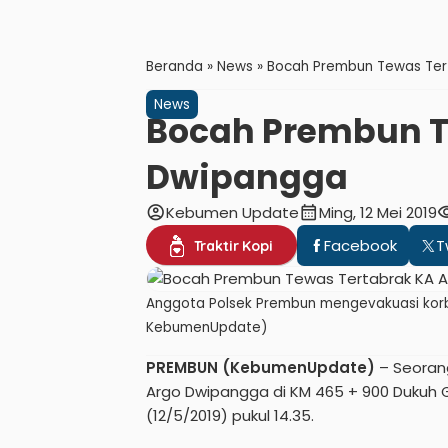
Beranda
»
News
»
Bocah Prembun Tewas Ter
News
Bocah Prembun T
Dwipangga
account_circle
calendar_month
visib
Kebumen Update
Ming, 12 Mei 2019
Facebook
T
Traktir Kopi
Anggota Polsek Prembun mengevakuasi korb
KebumenUpdate)
PREMBUN (KebumenUpdate)
– Seorang
Argo Dwipangga di KM 465 + 900 Dukuh
(12/5/2019) pukul 14.35.