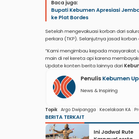
Baca juga:
Bupati Kebumen Apresiasi Jembat
ke Plat Bordes
Setelah mengevakuasi korban dari saluran
perkara (TKP). Selanjutnya jasad korban
“Kami mengimbau kepada masyarakat u
main di rel kereta api karena membayaka
Update konten berita lainnya dari
Kebu
Penulis
Kebumen Up
News & Inspiring
Topik
Argo Dwipangga
Kecelakaan KA
P
BERITA TERKAIT
Ini Jadwal Rute