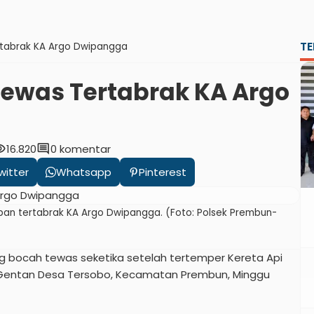
TE
tabrak KA Argo Dwipangga
ewas Tertabrak KA Argo
ility
comment
16.820
0 komentar
witter
Whatsapp
Pinterest
an tertabrak KA Argo Dwipangga. (Foto: Polsek Prembun-
 bocah tewas seketika setelah tertemper Kereta Api
 Gentan Desa Tersobo, Kecamatan Prembun, Minggu