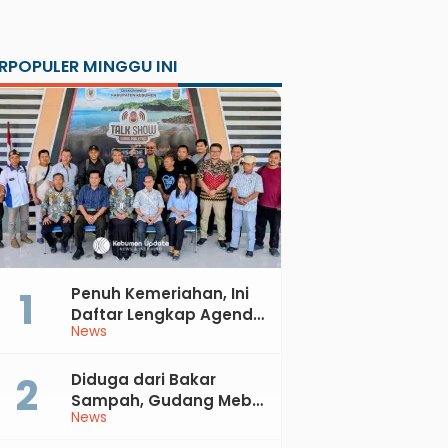
RPOPULER MINGGU INI
Penuh Kemeriahan, Ini
Daftar Lengkap Agenda
News
Peringatan HUT ke-81 RI
dan Hari Jadi ke-397
Kabupaten Kebumen
Diduga dari Bakar
Sampah, Gudang Mebel
News
di Petanahan Hangus
Dilalap Api