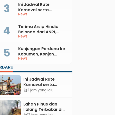
Ini Jadwal Rute
Karnaval serta
News
Kebumen Fest Bareng
Gus Azmi
Terima Arsip Hindia
Belanda dari ANRI,
News
Pemkab Kebumen
Dorong Integrasi
Sejarah, Geopark, dan
Kunjungan Perdana ke
Literasi Pertanian
Kebumen, Konjen
News
Australia Temui Bupati
Lilis, Ini yang Dibahas
ERBARU
Ini Jadwal Rute
Karnaval serta
Kebumen Fest
3 jam yang lalu
calendar_month
Bareng Gus Azmi
Lahan Pinus dan
Ilalang Terbakar di
Kebumen, Aparat