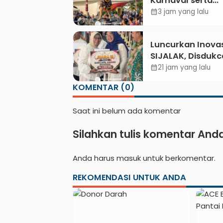
Karnaval serta
Kebumen Fest B
3 jam yang lalu
calendar_month
Gus Azmi
Luncurkan Inovas
SIJALAK, Disdukc
Kebumen Perkua
21 jam yang lalu
calendar_month
Jejaring Literasi
KOMENTAR (0)
Adminduk hingg
Tingkat Desa
Saat ini belum ada komentar
Silahkan tulis komentar And
Anda harus
masuk
untuk berkomentar.
REKOMENDASI UNTUK ANDA