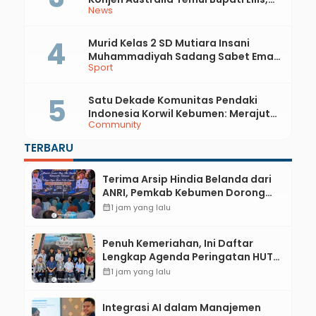
News
Ini yang Dibahas
Murid Kelas 2 SD Mutiara Insani
Muhammadiyah Sadang Sabet Emas
Sport
dan Perak di Kejurda Tapak Suci
Kebumen 2026
Satu Dekade Komunitas Pendaki
Indonesia Korwil Kebumen: Merajut
Community
Persahabatan, Merawat Cinta Alam
di Pesisir Selatan
TERBARU
Terima Arsip Hindia Belanda dari
ANRI, Pemkab Kebumen Dorong
Integrasi Sejarah, Geopark, dan
calendar_month
1 jam yang lalu
Literasi Pertanian
Penuh Kemeriahan, Ini Daftar
Lengkap Agenda Peringatan HUT
ke-81 RI dan Hari Jadi ke-397
calendar_month
1 jam yang lalu
Kabupaten Kebumen
Integrasi AI dalam Manajemen