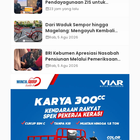
Pendayagunaan ZIS untuk
Mendukung Realisasi IKAL
calendar_month
23 jam yang lalu
Unggulan Lazismu Kebumen
Dari Waduk Sempor hingga
Magelang: Mengayuh Kembali
Sisa-Sisa Racun Masa Remaja
calendar_month
Rab, 5 Agu 2026
BRI Kebumen Apresiasi Nasabah
Pensiunan Melalui Pemeriksaan
Kesehatan Gratis Hingga
calendar_month
Rab, 5 Agu 2026
Sosialisasi Otentikasi Taspen