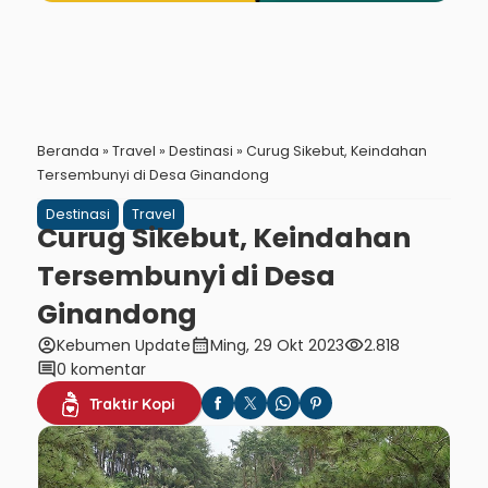
Beranda
»
Travel
»
Destinasi
»
Curug Sikebut, Keindahan
Tersembunyi di Desa Ginandong
Destinasi
Travel
Curug Sikebut, Keindahan
Tersembunyi di Desa
Ginandong
account_circle
calendar_month
visibility
Kebumen Update
Ming, 29 Okt 2023
2.818
comment
0 komentar
Traktir Kopi