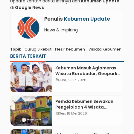
Update konten berita lainnya dari
Kebumen Update
di
Google News
Penulis
Kebumen Update
News & Inspiring
Topik
Curug Sikebut
Plesir Kebumen
Wisata Kebumen
BERITA TERKAIT
Kebumen Masuk Aglomerasi
Wisata Borobudur, Geopark
dan Pantai Jadi Destinasi
calendar_month
Jum, 5 Jun 2026
Penyangga
Pemda Kebumen Sewakan
Pengelolaan 4 Wisata
Andalan: Dari Pandan Kuning
calendar_month
Sen, 18 Mei 2026
Park hingga Gua Petruk