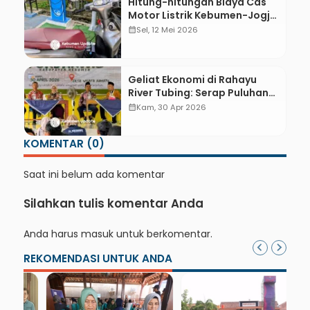
Hitung-hitungan Biaya Cas
Motor Listrik Kebumen-Jogja
PP, Lebih Murah dari Harga
calendar_month
Sel, 12 Mei 2026
Pertalite?
Geliat Ekonomi di Rahayu
River Tubing: Serap Puluhan
Tenaga Kerja dengan Upah
calendar_month
Kam, 30 Apr 2026
Menjanjikan
KOMENTAR (0)
Saat ini belum ada komentar
Silahkan tulis komentar Anda
Anda harus
masuk
untuk berkomentar.
REKOMENDASI UNTUK ANDA