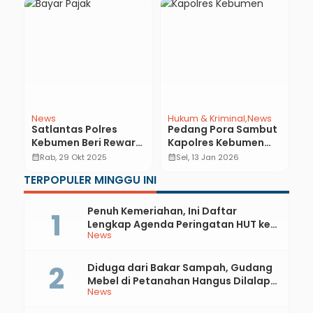
News
Hukum & Kriminal
News
N
Satlantas Polres
Pedang Pora Sambut
R
Kebumen Beri Reward
Kapolres Kebumen
R
untuk Wajib Pajak
AKBP I Putu Bagus
J
calendar_month
Rab, 29 Okt 2025
calendar_month
Sel, 13 Jan 2026
calendar_month
Patuh, Dorong
Krisna
P
TERPOPULER MINGGU INI
Kesadaran Bayar
B
Pajak Lebih Awal
Penuh Kemeriahan, Ini Daftar
Lengkap Agenda Peringatan HUT ke-
News
81 RI dan Hari Jadi ke-397 Kabupaten
Kebumen
Diduga dari Bakar Sampah, Gudang
Mebel di Petanahan Hangus Dilalap
News
Api