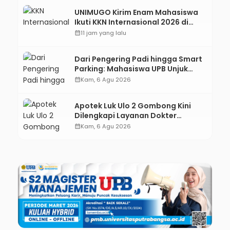
UNIMUGO Kirim Enam Mahasiswa
Ikuti KKN Internasional 2026 di
ASEAN dan Hong Kong
calendar_month
11 jam yang lalu
Dari Pengering Padi hingga Smart
Parking: Mahasiswa UPB Unjuk
Gigi Lewat Pameran CODEX 2
calendar_month
Kam, 6 Agu 2026
Apotek Luk Ulo 2 Gombong Kini
Dilengkapi Layanan Dokter
Spesialis Anak
calendar_month
Kam, 6 Agu 2026