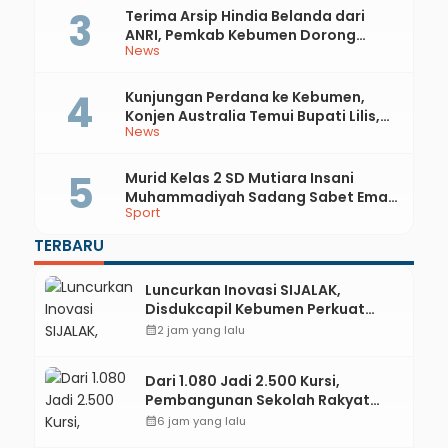
Terima Arsip Hindia Belanda dari
ANRI, Pemkab Kebumen Dorong
News
Integrasi Sejarah, Geopark, dan
Literasi Pertanian
Kunjungan Perdana ke Kebumen,
Konjen Australia Temui Bupati Lilis,
News
Ini yang Dibahas
Murid Kelas 2 SD Mutiara Insani
Muhammadiyah Sadang Sabet Emas
Sport
dan Perak di Kejurda Tapak Suci
Kebumen 2026
TERBARU
Luncurkan Inovasi SIJALAK,
Disdukcapil Kebumen Perkuat
Jejaring Literasi Adminduk hingga
calendar_month
2 jam yang lalu
Tingkat Desa
Dari 1.080 Jadi 2.500 Kursi,
Pembangunan Sekolah Rakyat
Kebumen Ditargetkan Mulai
calendar_month
6 jam yang lalu
Oktober 2026