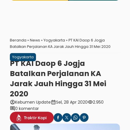
Beranda
»
News
»
Yogyakarta
»
PT KAI Daop 6 Jogja
Batalkan Perjalanan KA Jarak Jauh Hingga 31 Mei 2020
Yogyakarta
PT KAI Daop 6 Jogja
Batalkan Perjalanan KA
Jarak Jauh Hingga 31 Mei
2020
account_circle
calendar_month
visibility
Kebumen Update
Sel, 28 Apr 2020
2.950
comment
0 komentar
Traktir Kopi