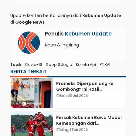
Update konten berita lainnya dari
Kebumen Update
di
Google News
Penulis
Kebumen Update
News & Inspiring
Topik
Covid-19
Daop 6 Jogja
Kereta Api
PT KAI
BERITA TERKAIT
Prameks Diperpanjang ke
Gombong? Ini Hasil
Audiensinya
calendar_month
Sab, 25 Jul 2026
Persak Kebumen Bawa Modal
Kemenangan dari
Purwokerto, Persibas Takluk
calendar_month
Ming, 1 Feb 2026
0-1