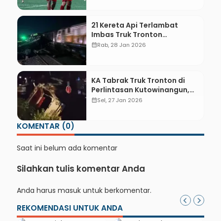
21 Kereta Api Terlambat
Imbas Truk Tronton
Tertabrak KA Gajayana di
calendar_month
Rab, 28 Jan 2026
Kutowinangun, Ini Daftarnya
KA Tabrak Truk Tronton di
Perlintasan Kutowinangun,
Pos Penjaga Hancur
calendar_month
Sel, 27 Jan 2026
KOMENTAR (0)
Saat ini belum ada komentar
Silahkan tulis komentar Anda
Anda harus
masuk
untuk berkomentar.
REKOMENDASI UNTUK ANDA