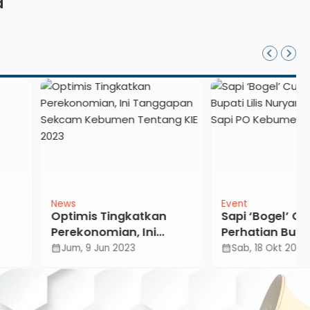
a
Event
mis Tingkatkan
Sapi ‘Bogel’ Curi
konomian, Ini
Perhatian Bupati Lilis
ggapan Sekcam
Nuryani di Kontes Sapi
, 9 Jun 2023
Sab, 18 Okt 2025
calendar_month
men Tentang KIE
PO Kebumen 2025
3