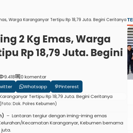
TE
mas, Warga Karanganyar Tertipu Rp 18,79 Juta. Begini Ceritanya
ing 2 Kg Emas, Warga
pu Rp 18,79 Juta. Begini
ibility
comment
9.418
0 komentar
witter
Whatsapp
Pinterest
(Foto: Dok. Polres Kebumen)
m)
– Lantaran tergiur dengan iming-iming emas
a Kelurahan/Kecamatan Karanganyar, Kebumen bernama
juta.