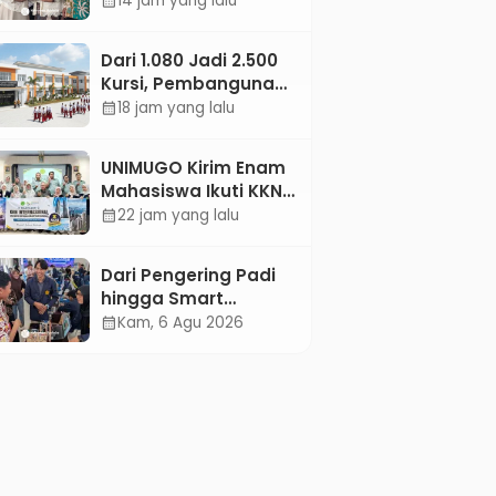
14 jam yang lalu
calendar_month
Jejaring Literasi
Adminduk hingga
Dari 1.080 Jadi 2.500
Tingkat Desa
Kursi, Pembangunan
Sekolah Rakyat
18 jam yang lalu
calendar_month
Kebumen
Ditargetkan Mulai
UNIMUGO Kirim Enam
Oktober 2026
Mahasiswa Ikuti KKN
Internasional 2026 di
22 jam yang lalu
calendar_month
ASEAN dan Hong
Kong
Dari Pengering Padi
hingga Smart
Parking: Mahasiswa
Kam, 6 Agu 2026
calendar_month
UPB Unjuk Gigi Lewat
Pameran CODEX 2