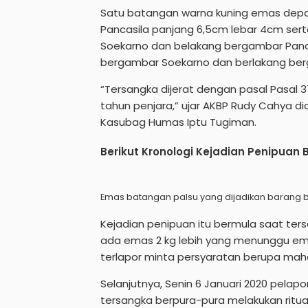
Satu batangan warna kuning emas dep
Pancasila panjang 6,5cm lebar 4cm ser
Soekarno dan belakang bergambar Panc
bergambar Soekarno dan berlakang ber
“Tersangka dijerat dengan pasal Pasa
tahun penjara,” ujar AKBP Rudy Cahya d
Kasubag Humas Iptu Tugiman.
Berikut Kronologi Kejadian Penipuan
Emas batangan palsu yang dijadikan barang bu
Kejadian penipuan itu bermula saat t
ada emas 2 kg lebih yang menunggu ema
terlapor minta persyaratan berupa mah
Selanjutnya, Senin 6 Januari 2020 pela
tersangka berpura-pura melakukan ritual