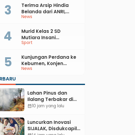
Terima Arsip Hindia
Belanda dari ANRI,
News
Pemkab Kebumen
Dorong Integrasi
Sejarah, Geopark, dan
Murid Kelas 2 SD
Literasi Pertanian
Mutiara Insani
Sport
Muhammadiyah
Sadang Sabet Emas
dan Perak di Kejurda
Kunjungan Perdana ke
Tapak Suci Kebumen
Kebumen, Konjen
News
2026
Australia Temui Bupati
Lilis, Ini yang Dibahas
ERBARU
Lahan Pinus dan
Ilalang Terbakar di
Kebumen, Aparat
10 jam yang lalu
calendar_month
dan Warga
Padamkan Api
Luncurkan Inovasi
Secara Manual
SIJALAK, Disdukcapil
Kebumen Perkuat