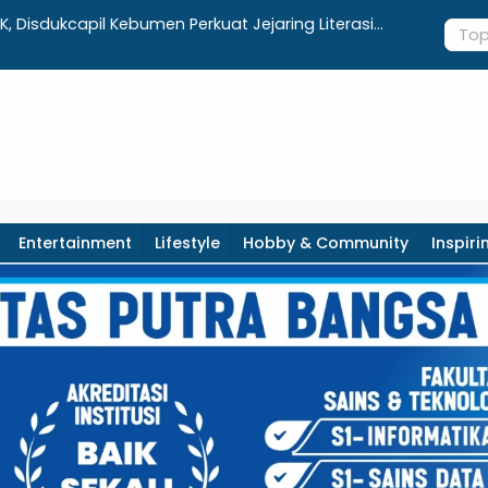
K, Disdukcapil Kebumen Perkuat Jejaring Literasi
Dari 1.080
at Desa
Ditargetka
Entertainment
Lifestyle
Hobby & Community
Inspiri