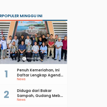
RPOPULER MINGGU INI
Penuh Kemeriahan, Ini
Daftar Lengkap Agenda
News
Peringatan HUT ke-81 RI
dan Hari Jadi ke-397
Kabupaten Kebumen
Diduga dari Bakar
Sampah, Gudang Mebel
News
di Petanahan Hangus
Dilalap Api