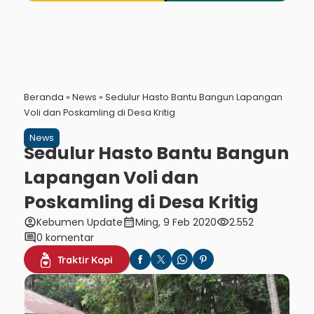
Beranda
»
News
»
Sedulur Hasto Bantu Bangun Lapangan
Voli dan Poskamling di Desa Kritig
News
Sedulur Hasto Bantu Bangun
Lapangan Voli dan
Poskamling di Desa Kritig
account_circle
calendar_month
visibility
Kebumen Update
Ming, 9 Feb 2020
2.552
comment
0 komentar
Traktir Kopi