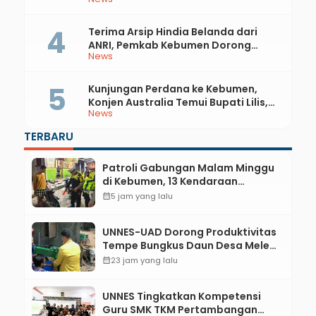
Api
Terima Arsip Hindia Belanda dari
ANRI, Pemkab Kebumen Dorong
News
Integrasi Sejarah, Geopark, dan
Literasi Pertanian
Kunjungan Perdana ke Kebumen,
Konjen Australia Temui Bupati Lilis,
News
Ini yang Dibahas
TERBARU
Patroli Gabungan Malam Minggu
di Kebumen, 13 Kendaraan
Terjaring Razia Knalpot Brong
calendar_month
5 jam yang lalu
UNNES-UAD Dorong Produktivitas
Tempe Bungkus Daun Desa Meles,
Bantu Mesin dan Pendampingan
calendar_month
23 jam yang lalu
Digital
UNNES Tingkatkan Kompetensi
Guru SMK TKM Pertambangan