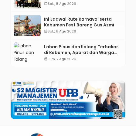
Kebumen melalui Desain Green
calendar_month
Sab, 8 Agu 2026
Gamification Based M-Learning
Ini Jadwal Rute Karnaval serta
Kebumen Fest Bareng Gus Azmi
calendar_month
Sab, 8 Agu 2026
Lahan Pinus dan Ilalang Terbakar
di Kebumen, Aparat dan Warga
Padamkan Api Secara Manual
calendar_month
Jum, 7 Agu 2026