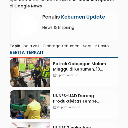
di
Google News
Penulis
Kebumen Update
News & Inspiring
Topik
bola voli
Olahraga Kebumen
Sedulur Hasto
BERITA TERKAIT
Patroli Gabungan Malam
Minggu di Kebumen, 13
Kendaraan Terjaring Razia
calendar_month
5 jam yang lalu
Knalpot Brong
UNNES-UAD Dorong
Produktivitas Tempe
Bungkus Daun Desa Meles,
calendar_month
23 jam yang lalu
Bantu Mesin dan
Pendampingan Digital
UNNES Tingkatkan