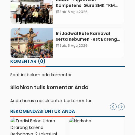
Kompetensi Guru SMK TKM
Pertambangan Kebumen
calendar_month
Sab, 8 Agu 2026
melalui Desain Green
Gamification Based M-
Learning
Ini Jadwal Rute Karnaval
serta Kebumen Fest Bareng
Gus Azmi
calendar_month
Sab, 8 Agu 2026
KOMENTAR (0)
Saat ini belum ada komentar
Silahkan tulis komentar Anda
Anda harus
masuk
untuk berkomentar.
REKOMENDASI UNTUK ANDA