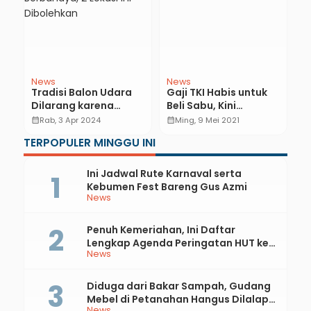
News
News
N
Tradisi Balon Udara
Gaji TKI Habis untuk
T
Dilarang karena
Beli Sabu, Kini
R
Berbahaya, 2 Lokasi
Ditangkap Polisi
P
calendar_month
Rab, 3 Apr 2024
calendar_month
Ming, 9 Mei 2021
calendar_month
Ini Dibolehkan
K
TERPOPULER MINGGU INI
Ini Jadwal Rute Karnaval serta
Kebumen Fest Bareng Gus Azmi
News
Penuh Kemeriahan, Ini Daftar
Lengkap Agenda Peringatan HUT ke-
News
81 RI dan Hari Jadi ke-397 Kabupaten
Kebumen
Diduga dari Bakar Sampah, Gudang
Mebel di Petanahan Hangus Dilalap
News