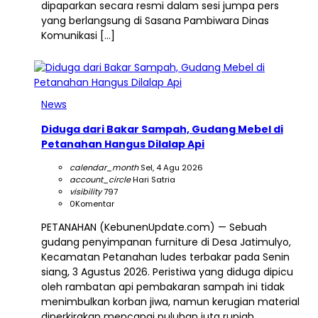
dipaparkan secara resmi dalam sesi jumpa pers
yang berlangsung di Sasana Pambiwara Dinas
Komunikasi […]
News
Diduga dari Bakar Sampah, Gudang Mebel di
Petanahan Hangus Dilalap Api
calendar_month
Sel, 4 Agu 2026
account_circle
Hari Satria
visibility
797
0
Komentar
PETANAHAN (KebunenUpdate.com) — Sebuah
gudang penyimpanan furniture di Desa Jatimulyo,
Kecamatan Petanahan ludes terbakar pada Senin
siang, 3 Agustus 2026. Peristiwa yang diduga dipicu
oleh rambatan api pembakaran sampah ini tidak
menimbulkan korban jiwa, namun kerugian material
diperkirakan mencapai puluhan juta rupiah.