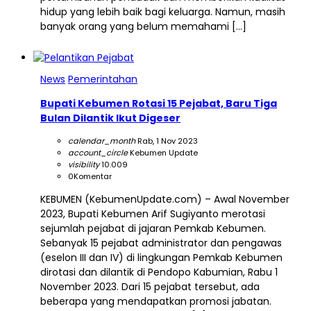
hidup yang lebih baik bagi keluarga. Namun, masih
banyak orang yang belum memahami […]
News
Pemerintahan
Bupati Kebumen Rotasi 15 Pejabat, Baru Tiga
Bulan Dilantik Ikut Digeser
calendar_month
Rab, 1 Nov 2023
account_circle
Kebumen Update
visibility
10.009
0
Komentar
KEBUMEN (KebumenUpdate.com) – Awal November
2023, Bupati Kebumen Arif Sugiyanto merotasi
sejumlah pejabat di jajaran Pemkab Kebumen.
Sebanyak 15 pejabat administrator dan pengawas
(eselon III dan IV) di lingkungan Pemkab Kebumen
dirotasi dan dilantik di Pendopo Kabumian, Rabu 1
November 2023. Dari 15 pejabat tersebut, ada
beberapa yang mendapatkan promosi jabatan.