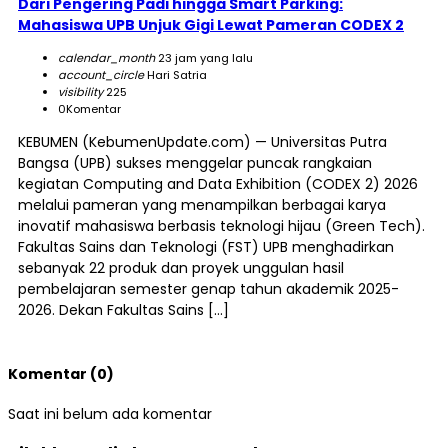
Dari Pengering Padi hingga Smart Parking:
Mahasiswa UPB Unjuk Gigi Lewat Pameran CODEX 2
calendar_month
23 jam yang lalu
account_circle
Hari Satria
visibility
225
0
Komentar
KEBUMEN (KebumenUpdate.com) — Universitas Putra
Bangsa (UPB) sukses menggelar puncak rangkaian
kegiatan Computing and Data Exhibition (CODEX 2) 2026
melalui pameran yang menampilkan berbagai karya
inovatif mahasiswa berbasis teknologi hijau (Green Tech).
Fakultas Sains dan Teknologi (FST) UPB menghadirkan
sebanyak 22 produk dan proyek unggulan hasil
pembelajaran semester genap tahun akademik 2025-
2026. Dekan Fakultas Sains […]
Komentar (0)
Saat ini belum ada komentar