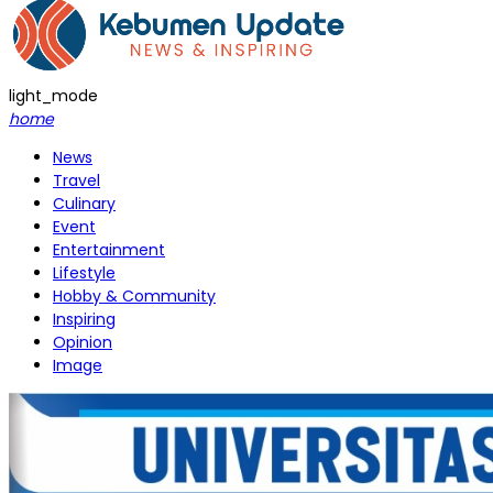
light_mode
home
News
Travel
Culinary
Event
Entertainment
Lifestyle
Hobby & Community
Inspiring
Opinion
Image