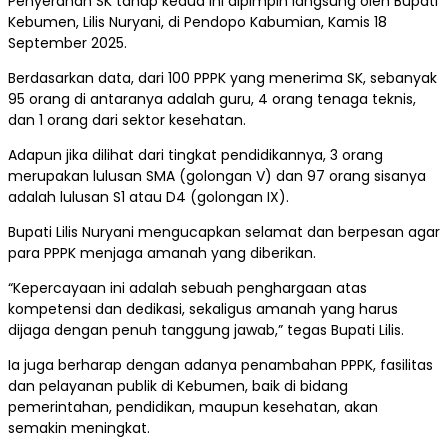
Penyerahan SK tahap kedua ini dipimpin langsung oleh Bupati
Kebumen, Lilis Nuryani, di Pendopo Kabumian, Kamis 18
September 2025.
Berdasarkan data, dari 100 PPPK yang menerima SK, sebanyak
95 orang di antaranya adalah guru, 4 orang tenaga teknis,
dan 1 orang dari sektor kesehatan.
Adapun jika dilihat dari tingkat pendidikannya, 3 orang
merupakan lulusan SMA (golongan V) dan 97 orang sisanya
adalah lulusan S1 atau D4 (golongan IX).
Bupati Lilis Nuryani mengucapkan selamat dan berpesan agar
para PPPK menjaga amanah yang diberikan.
“Kepercayaan ini adalah sebuah penghargaan atas
kompetensi dan dedikasi, sekaligus amanah yang harus
dijaga dengan penuh tanggung jawab,” tegas Bupati Lilis.
Ia juga berharap dengan adanya penambahan PPPK, fasilitas
dan pelayanan publik di Kebumen, baik di bidang
pemerintahan, pendidikan, maupun kesehatan, akan
semakin meningkat.