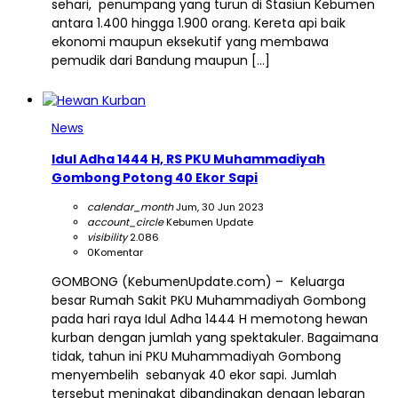
sehari, penumpang yang turun di Stasiun Kebumen
antara 1.400 hingga 1.900 orang. Kereta api baik
ekonomi maupun eksekutif yang membawa
pemudik dari Bandung maupun […]
News
Idul Adha 1444 H, RS PKU Muhammadiyah
Gombong Potong 40 Ekor Sapi
calendar_month
Jum, 30 Jun 2023
account_circle
Kebumen Update
visibility
2.086
0
Komentar
GOMBONG (KebumenUpdate.com) – Keluarga
besar Rumah Sakit PKU Muhammadiyah Gombong
pada hari raya Idul Adha 1444 H memotong hewan
kurban dengan jumlah yang spektakuler. Bagaimana
tidak, tahun ini PKU Muhammadiyah Gombong
menyembelih sebanyak 40 ekor sapi. Jumlah
tersebut meningkat dibandingkan dengan lebaran