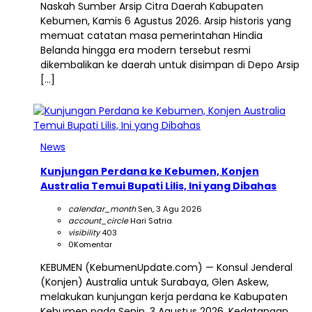
Naskah Sumber Arsip Citra Daerah Kabupaten
Kebumen, Kamis 6 Agustus 2026. Arsip historis yang
memuat catatan masa pemerintahan Hindia
Belanda hingga era modern tersebut resmi
dikembalikan ke daerah untuk disimpan di Depo Arsip
[…]
News
Kunjungan Perdana ke Kebumen, Konjen
Australia Temui Bupati Lilis, Ini yang Dibahas
calendar_month
Sen, 3 Agu 2026
account_circle
Hari Satria
visibility
403
0
Komentar
KEBUMEN (KebumenUpdate.com) — Konsul Jenderal
(Konjen) Australia untuk Surabaya, Glen Askew,
melakukan kunjungan kerja perdana ke Kabupaten
Kebumen pada Senin, 3 Agustus 2026. Kedatangan