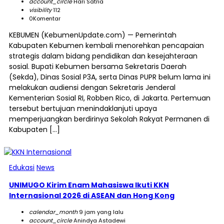
account_circle
Hari Satria
visibility
112
0
Komentar
KEBUMEN (KebumenUpdate.com) — Pemerintah
Kabupaten Kebumen kembali menorehkan pencapaian
strategis dalam bidang pendidikan dan kesejahteraan
sosial. Bupati Kebumen bersama Sekretaris Daerah
(Sekda), Dinas Sosial P3A, serta Dinas PUPR belum lama ini
melakukan audiensi dengan Sekretaris Jenderal
Kementerian Sosial RI, Robben Rico, di Jakarta. Pertemuan
tersebut bertujuan menindaklanjuti upaya
memperjuangkan berdirinya Sekolah Rakyat Permanen di
Kabupaten […]
Edukasi
News
UNIMUGO Kirim Enam Mahasiswa Ikuti KKN
Internasional 2026 di ASEAN dan Hong Kong
calendar_month
9 jam yang lalu
account_circle
Anindya Astadewi