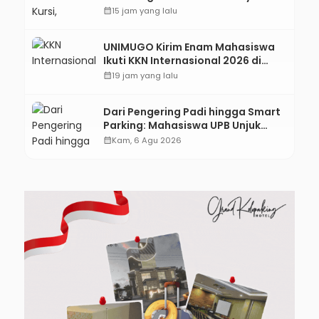
Kebumen Ditargetkan Mulai
calendar_month
15 jam yang lalu
Oktober 2026
UNIMUGO Kirim Enam Mahasiswa
Ikuti KKN Internasional 2026 di
ASEAN dan Hong Kong
calendar_month
19 jam yang lalu
Dari Pengering Padi hingga Smart
Parking: Mahasiswa UPB Unjuk
Gigi Lewat Pameran CODEX 2
calendar_month
Kam, 6 Agu 2026