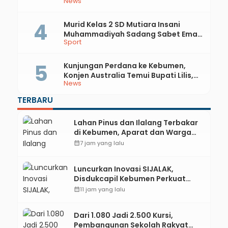
News
Integrasi Sejarah, Geopark, dan
Literasi Pertanian
Murid Kelas 2 SD Mutiara Insani
Muhammadiyah Sadang Sabet Emas
Sport
dan Perak di Kejurda Tapak Suci
Kebumen 2026
Kunjungan Perdana ke Kebumen,
Konjen Australia Temui Bupati Lilis,
News
Ini yang Dibahas
TERBARU
Lahan Pinus dan Ilalang Terbakar
di Kebumen, Aparat dan Warga
Padamkan Api Secara Manual
calendar_month
7 jam yang lalu
Luncurkan Inovasi SIJALAK,
Disdukcapil Kebumen Perkuat
Jejaring Literasi Adminduk hingga
calendar_month
11 jam yang lalu
Tingkat Desa
Dari 1.080 Jadi 2.500 Kursi,
Pembangunan Sekolah Rakyat