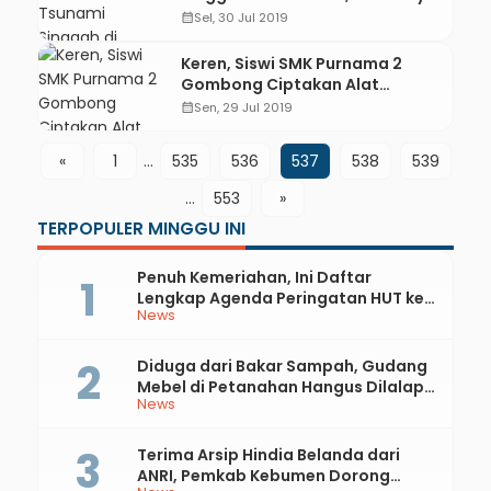
calendar_month
Sel, 30 Jul 2019
Keren, Siswi SMK Purnama 2
Gombong Ciptakan Alat
Pengamanan Perlintasan
calendar_month
Sen, 29 Jul 2019
Kereta Api
«
1
…
535
536
537
538
539
…
553
»
TERPOPULER MINGGU INI
Penuh Kemeriahan, Ini Daftar
Lengkap Agenda Peringatan HUT ke-
News
81 RI dan Hari Jadi ke-397 Kabupaten
Kebumen
Diduga dari Bakar Sampah, Gudang
Mebel di Petanahan Hangus Dilalap
News
Api
Terima Arsip Hindia Belanda dari
ANRI, Pemkab Kebumen Dorong