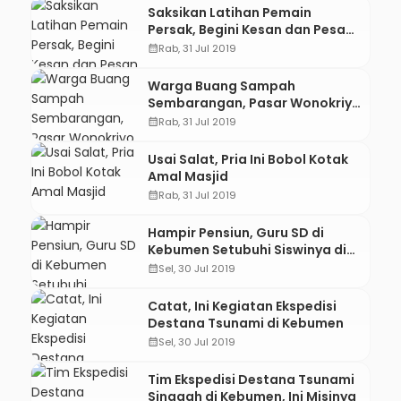
Saksikan Latihan Pemain
Persak, Begini Kesan dan Pesan
Indra Sjafri
calendar_month
Rab, 31 Jul 2019
Warga Buang Sampah
Sembarangan, Pasar Wonokriyo
Kumuh
calendar_month
Rab, 31 Jul 2019
Usai Salat, Pria Ini Bobol Kotak
Amal Masjid
calendar_month
Rab, 31 Jul 2019
Hampir Pensiun, Guru SD di
Kebumen Setubuhi Siswinya di
Kelas
calendar_month
Sel, 30 Jul 2019
Catat, Ini Kegiatan Ekspedisi
Destana Tsunami di Kebumen
calendar_month
Sel, 30 Jul 2019
Tim Ekspedisi Destana Tsunami
Singgah di Kebumen, Ini Misinya