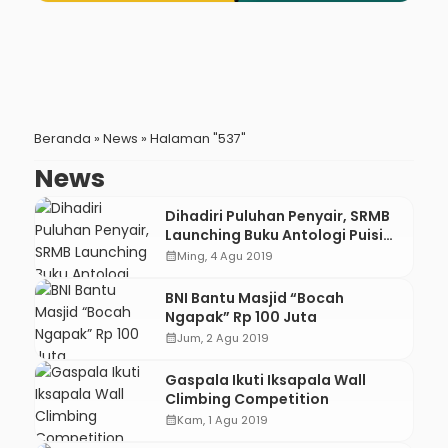
Beranda
»
News
»
Halaman "537"
News
Dihadiri Puluhan Penyair, SRMB
Launching Buku Antologi Puisi
“Kuputarung 2”
calendar_month
Ming, 4 Agu 2019
BNI Bantu Masjid “Bocah
Ngapak” Rp 100 Juta
calendar_month
Jum, 2 Agu 2019
Gaspala Ikuti Iksapala Wall
Climbing Competition
calendar_month
Kam, 1 Agu 2019