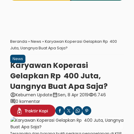
Beranda
»
News
»
Karyawan Koperasi Gelapkan Rp 400
Juta, Uangnya Buat Apa Saja?
News
Karyawan Koperasi
Gelapkan Rp 400 Juta,
Uangnya Buat Apa Saja?
account_circle
calendar_month
visibility
Kebumen Update
Sen, 8 Apr 2019
6.746
comment
0 komentar
Traktir Kopi
Tersangka dan barang bukti perkara penggelapan di KSP