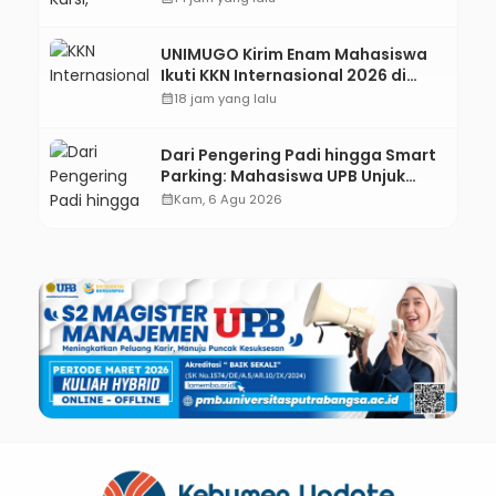
Oktober 2026
UNIMUGO Kirim Enam Mahasiswa
Ikuti KKN Internasional 2026 di
ASEAN dan Hong Kong
calendar_month
18 jam yang lalu
Dari Pengering Padi hingga Smart
Parking: Mahasiswa UPB Unjuk
Gigi Lewat Pameran CODEX 2
calendar_month
Kam, 6 Agu 2026