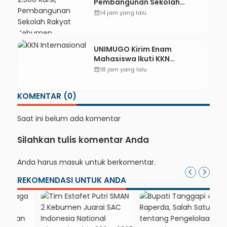
Pembangunan Sekolah
Rakyat Kebumen Ditargetkan
calendar_month
14 jam yang lalu
Mulai Oktober 2026
UNIMUGO Kirim Enam
Mahasiswa Ikuti KKN
Internasional 2026 di ASEAN
calendar_month
18 jam yang lalu
dan Hong Kong
KOMENTAR (0)
Saat ini belum ada komentar
Silahkan tulis komentar Anda
Anda harus
masuk
untuk berkomentar.
REKOMENDASI UNTUK ANDA