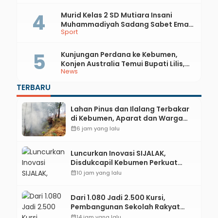
Literasi Pertanian
Murid Kelas 2 SD Mutiara Insani
Muhammadiyah Sadang Sabet Emas
Sport
dan Perak di Kejurda Tapak Suci
Kebumen 2026
Kunjungan Perdana ke Kebumen,
Konjen Australia Temui Bupati Lilis,
News
Ini yang Dibahas
TERBARU
Lahan Pinus dan Ilalang Terbakar
di Kebumen, Aparat dan Warga
Padamkan Api Secara Manual
calendar_month
6 jam yang lalu
Luncurkan Inovasi SIJALAK,
Disdukcapil Kebumen Perkuat
Jejaring Literasi Adminduk hingga
calendar_month
10 jam yang lalu
Tingkat Desa
Dari 1.080 Jadi 2.500 Kursi,
Pembangunan Sekolah Rakyat
Kebumen Ditargetkan Mulai
calendar_month
14 jam yang lalu