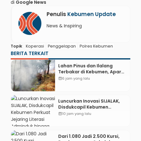
di
Google News
Penulis
Kebumen Update
News & Inspiring
Topik
Koperasi
Penggelapan
Polres Kebumen
BERITA TERKAIT
Lahan Pinus dan Ilalang
Terbakar di Kebumen, Aparat
dan Warga Padamkan Api
calendar_month
6 jam yang lalu
Secara Manual
Luncurkan Inovasi SIJALAK,
Disdukcapil Kebumen
Perkuat Jejaring Literasi
calendar_month
10 jam yang lalu
Adminduk hingga Tingkat
Desa
Dari 1.080 Jadi 2.500 Kursi,