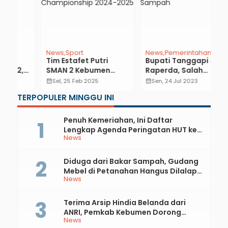
News
Sport
News
Pemerintahan
N
Tim Estafet Putri
Bupati Tanggapi 4
K
,
SMAN 2 Kebumen
Raperda, Salah
K
Juarai SAC Indonesia
Satunya tentang
K
calendar_month
Sel, 25 Feb 2025
calendar_month
Sen, 24 Jul 2023
calendar_month
National
Pengelolaan Sampah
L
TERPOPULER MINGGU INI
Championship 2024-
y
2025
Penuh Kemeriahan, Ini Daftar
Lengkap Agenda Peringatan HUT ke-
News
81 RI dan Hari Jadi ke-397 Kabupaten
Kebumen
Diduga dari Bakar Sampah, Gudang
Mebel di Petanahan Hangus Dilalap
News
Api
Terima Arsip Hindia Belanda dari
ANRI, Pemkab Kebumen Dorong
News
Integrasi Sejarah, Geopark, dan