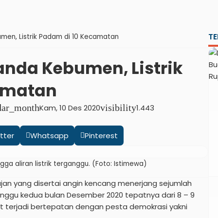
TE
men, Listrik Padam di 10 Kecamatan
nda Kebumen, Listrik
amatan
dar_month
Kam, 10 Des 2020
visibility
1.443
tter
Whatsapp
Pinterest
ngga aliran listrik terganggu. (Foto: Istimewa)
jan yang disertai angin kencang menerjang sejumlah
nggu kedua bulan Desember 2020 tepatnya dari 8 – 9
 terjadi bertepatan dengan pesta demokrasi yakni