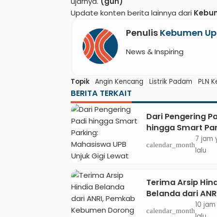
ujarnya.
(gun)
Update konten berita lainnya dari
Kebu
Penulis
Kebumen Up
News & Inspiring
Topik
Angin Kencang
Listrik Padam
PLN 
BERITA TERKAIT
Dari Pengering Pa
hingga Smart Par
Mahasiswa UPB U
7 jam 
calendar_month
Gigi Lewat Pame
lalu
CODEX 2
Terima Arsip Hin
Belanda dari ANRI
Pemkab Kebume
10 jam
calendar_month
Dorong Integrasi
lalu