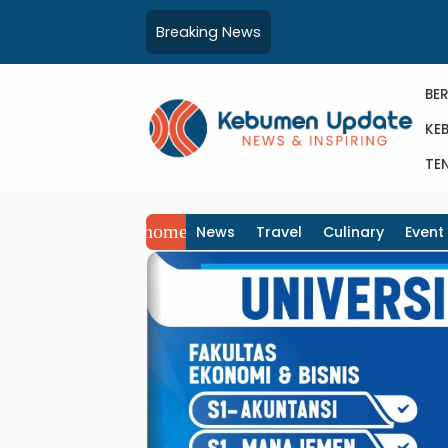
Breaking News
BE
KEB
TE
home
News
Travel
Culinary
Event