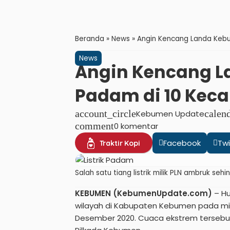
Beranda
»
News
»
Angin Kencang Landa Kebu
News
Angin Kencang La
Padam di 10 Kec
account_circle
Kebumen Update
calen
comment
0 komentar
Facebook
Twi
Traktir Kopi
Salah satu tiang listrik milik PLN ambruk sehi
KEBUMEN (KebumenUpdate.com)
– Hu
wilayah di Kabupaten Kebumen pada mi
Desember 2020. Cuaca ekstrem tersebut