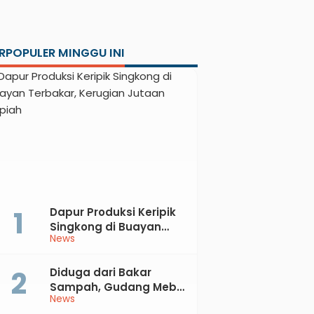
RPOPULER MINGGU INI
Dapur Produksi Keripik
Singkong di Buayan
News
Terbakar, Kerugian
Jutaan Rupiah
Diduga dari Bakar
Sampah, Gudang Mebel
News
di Petanahan Hangus