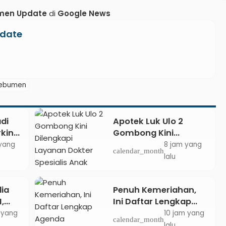
men Update
di
Google News
date
Kebumen
di
Apotek Luk Ulo 2
king:
Gombong Kini
njuk
Dilengkapi Layanan
yang
8 jam yang
calendar_month
ran
Dokter Spesialis Anak
lalu
dia
Penuh Kemeriahan,
,
Ini Daftar Lengkap
n
Agenda Peringatan
 yang
10 jam yang
calendar_month
HUT ke-81 RI dan Hari
lalu