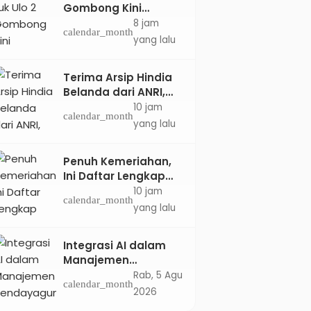
Gombong Kini
Dilengkapi Layanan
8 jam
calendar_month
Dokter Spesialis Anak
yang lalu
Terima Arsip Hindia
Belanda dari ANRI,
Pemkab Kebumen
10 jam
calendar_month
Dorong Integrasi
yang lalu
Sejarah, Geopark,
dan Literasi
Penuh Kemeriahan,
Pertanian
Ini Daftar Lengkap
Agenda Peringatan
10 jam
calendar_month
HUT ke-81 RI dan Hari
yang lalu
Jadi ke-397
Kabupaten Kebumen
Integrasi AI dalam
Manajemen
Pendayagunaan ZIS
Rab, 5 Agu
calendar_month
untuk Mendukung
2026
Realisasi IKAL