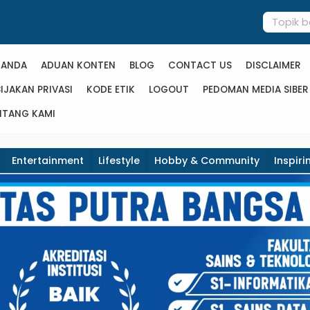
RANDA
ADUAN KONTEN
BLOG
CONTACT US
DISCLAIMER
IJAKAN PRIVASI
KODE ETIK
LOGOUT
PEDOMAN MEDIA SIBER
NTANG KAMI
Entertainment
Lifestyle
Hobby & Community
Inspiri