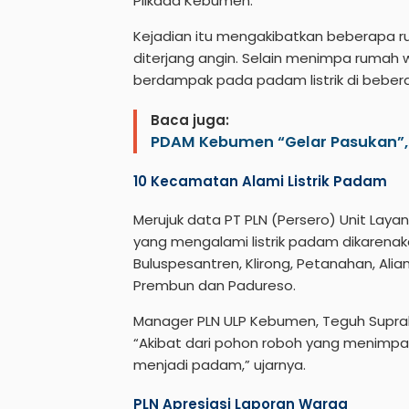
Pilkada Kebumen.
Kejadian itu mengakibatkan beberapa 
diterjang angin. Selain menimpa rumah wa
berdampak pada padam listrik di beber
Baca juga:
PDAM Kebumen “Gelar Pasukan”, 
10 Kecamatan Alami Listrik Padam
Merujuk data PT PLN (Persero) Unit Lay
yang mengalami listrik padam dikarena
Buluspesantren, Klirong, Petanahan, Al
Prembun dan Padureso.
Manager PLN ULP Kebumen, Teguh Supr
“Akibat dari pohon roboh yang menimpa jar
menjadi padam,” ujarnya.
PLN Apresiasi Laporan Warga