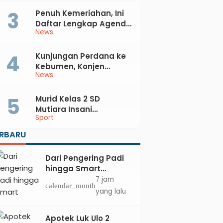
Dilalap Api
Penuh Kemeriahan, Ini
Daftar Lengkap Agenda
News
Peringatan HUT ke-81 RI
dan Hari Jadi ke-397
Kabupaten Kebumen
Kunjungan Perdana ke
Kebumen, Konjen
News
Australia Temui Bupati
Lilis, Ini yang Dibahas
Murid Kelas 2 SD
Mutiara Insani
Sport
Muhammadiyah
Sadang Sabet Emas
ERBARU
dan Perak di Kejurda
Tapak Suci Kebumen
Dari Pengering Padi
2026
hingga Smart
Parking: Mahasiswa
7 jam
calendar_month
UPB Unjuk Gigi Lewat
yang lalu
Pameran CODEX 2
Apotek Luk Ulo 2