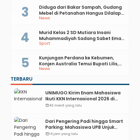
Diduga dari Bakar Sampah, Gudang
Mebel di Petanahan Hangus Dilalap
News
Api
Murid Kelas 2 SD Mutiara Insani
Muhammadiyah Sadang Sabet Emas
Sport
dan Perak di Kejurda Tapak Suci
Kebumen 2026
Kunjungan Perdana ke Kebumen,
Konjen Australia Temui Bupati Lilis,
News
Ini yang Dibahas
TERBARU
UNIMUGO Kirim Enam Mahasiswa
Ikuti KKN Internasional 2026 di
ASEAN dan Hong Kong
calendar_month
43 menit yang lalu
Dari Pengering Padi hingga Smart
Parking: Mahasiswa UPB Unjuk
Gigi Lewat Pameran CODEX 2
calendar_month
14 jam yang lalu