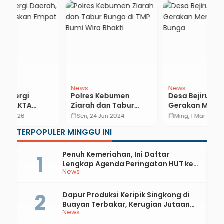
News
News
N
Polres Kebumen
Desa Bejiruyung Gelar
D
Ziarah dan Tabur
Gerakan Menanam
T
ar
Bunga di TMP Bumi
1.000 Bunga
P
calendar_month
Sen, 24 Jun 2024
calendar_month
Ming, 1 Mar 2020
calendar_month
Wira Bhakti
B
…
TERPOPULER MINGGU INI
Penuh Kemeriahan, Ini Daftar
Lengkap Agenda Peringatan HUT ke-
News
81 RI dan Hari Jadi ke-397 Kabupaten
Kebumen
Dapur Produksi Keripik Singkong di
Buayan Terbakar, Kerugian Jutaan
News
Rupiah