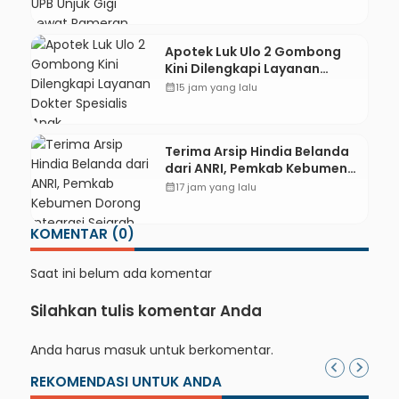
Pameran CODEX 2
Apotek Luk Ulo 2 Gombong
Kini Dilengkapi Layanan
Dokter Spesialis Anak
calendar_month
15 jam yang lalu
Terima Arsip Hindia Belanda
dari ANRI, Pemkab Kebumen
Dorong Integrasi Sejarah,
calendar_month
17 jam yang lalu
Geopark, dan Literasi
Pertanian
KOMENTAR (0)
Saat ini belum ada komentar
Silahkan tulis komentar Anda
Anda harus
masuk
untuk berkomentar.
REKOMENDASI UNTUK ANDA