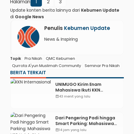
Halaman
1
2
3
Update konten berita lainnya dari
Kebumen Update
di
Google News
Penulis
Kebumen Update
News & Inspiring
Topik
Pra Nikah
QMC Kebumen
Qurrota A'yun Muslimah Community
Seminar Pra Nikah
BERITA TERKAIT
UNIMUGO Kirim Enam
Mahasiswa Ikuti KKN
Internasional 2026 di ASEAN
calendar_month
43 menit yang lalu
dan Hong Kong
Dari Pengering Padi hingga
Smart Parking: Mahasiswa
UPB Unjuk Gigi Lewat
calendar_month
14 jam yang lalu