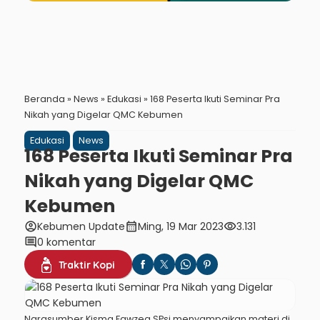
Beranda
»
News
»
Edukasi
»
168 Peserta Ikuti Seminar Pra
Nikah yang Digelar QMC Kebumen
Edukasi
News
168 Peserta Ikuti Seminar Pra
Nikah yang Digelar QMC
Kebumen
account_circle
calendar_month
visibility
Kebumen Update
Ming, 19 Mar 2023
3.131
comment
0 komentar
Traktir Kopi
Narasumber Kisma Fawzea SPsi menyampaikan materi di