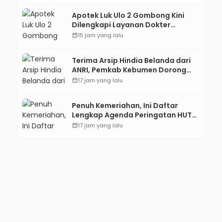
Apotek Luk Ulo 2 Gombong Kini
Dilengkapi Layanan Dokter
Spesialis Anak
calendar_month
15 jam yang lalu
Terima Arsip Hindia Belanda dari
ANRI, Pemkab Kebumen Dorong
Integrasi Sejarah, Geopark, dan
calendar_month
17 jam yang lalu
Literasi Pertanian
Penuh Kemeriahan, Ini Daftar
Lengkap Agenda Peringatan HUT
ke-81 RI dan Hari Jadi ke-397
calendar_month
17 jam yang lalu
Kabupaten Kebumen