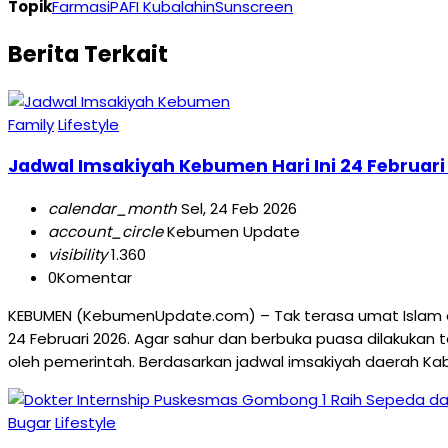
Topik
Farmasi
PAFI Kubalahin
Sunscreen
Berita Terkait
Family
Lifestyle
Jadwal Imsakiyah Kebumen Hari Ini 24 Februari
calendar_month
Sel, 24 Feb 2026
account_circle
Kebumen Update
visibility
1.360
0
Komentar
KEBUMEN (KebumenUpdate.com) – Tak terasa umat Islam di
24 Februari 2026. Agar sahur dan berbuka puasa dilakukan
oleh pemerintah. Berdasarkan jadwal imsakiyah daerah K
Bugar
Lifestyle