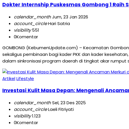
Dokter Internship Puskesmas Gombong 1 Raih S
calendar_month
Jum, 23 Jan 2026
account_circle
Hari Satria
visibility
551
0
Komentar
GOMBONG (KebumenUpdate.com) – Kecamatan Gombong se
sekaligus pembinaan bagi kader PKK dan kader kesehatan
dalam sinkronisasi program daerah di tingkat akar rumput 
Artikel
Lifestyle
Investasi Kulit Masa Depan: Mengenali Ancama
calendar_month
Sel, 23 Des 2025
account_circle
Laeli Fitriyati
visibility
1.123
0
Komentar