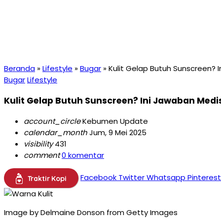
Beranda
»
Lifestyle
»
Bugar
»
Kulit Gelap Butuh Sunscreen? 
Bugar
Lifestyle
Kulit Gelap Butuh Sunscreen? Ini Jawaban Med
account_circle
Kebumen Update
calendar_month
Jum, 9 Mei 2025
visibility
431
comment
0 komentar
Facebook
Twitter
Whatsapp
Pinterest
Traktir Kopi
Image by Delmaine Donson from Getty Images