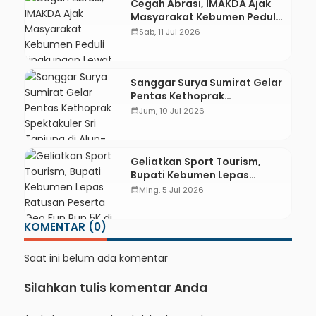
Cegah Abrasi, IMAKDA Ajak
Masyarakat Kebumen Peduli
Lingkungan Lewat Aksi
calendar_month
Sab, 11 Jul 2026
Tanam Bakau
Sanggar Surya Sumirat Gelar
Pentas Kethoprak
Spektakuler Sri Tanjung di
calendar_month
Jum, 10 Jul 2026
Alun-alun Prembun
Geliatkan Sport Tourism,
Bupati Kebumen Lepas
Ratusan Peserta Geo Fun Run
calendar_month
Ming, 5 Jul 2026
5K di Karangsambung
KOMENTAR (0)
Saat ini belum ada komentar
Silahkan tulis komentar Anda