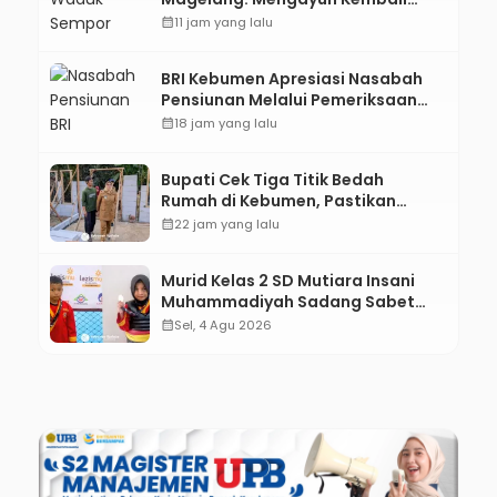
Sisa-Sisa Racun Masa Remaja
calendar_month
11 jam yang lalu
BRI Kebumen Apresiasi Nasabah
Pensiunan Melalui Pemeriksaan
Kesehatan Gratis Hingga
calendar_month
18 jam yang lalu
Sosialisasi Otentikasi Taspen
Bupati Cek Tiga Titik Bedah
Rumah di Kebumen, Pastikan
Hunian Layak bagi Warga
calendar_month
22 jam yang lalu
Murid Kelas 2 SD Mutiara Insani
Muhammadiyah Sadang Sabet
Emas dan Perak di Kejurda Tapak
calendar_month
Sel, 4 Agu 2026
Suci Kebumen 2026