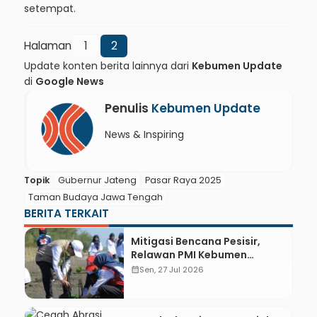
setempat.
Halaman
1
2
Update konten berita lainnya dari
Kebumen Update
di
Google News
Penulis
Kebumen Update
News & Inspiring
Topik
Gubernur Jateng
Pasar Raya 2025
Taman Budaya Jawa Tengah
BERITA TERKAIT
Mitigasi Bencana Pesisir,
Relawan PMI Kebumen
Tanam 600 Bibit Mangrove di
calendar_month
Sen, 27 Jul 2026
Pantai Kaliratu