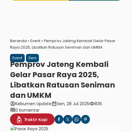
Beranda
»
Event
»
Pemprov Jateng Kembali Gelar Pasar
Raya 2025, Libatkan Ratusan Seniman dan UMKM
Event
Seni
Pemprov Jateng Kembali
Gelar Pasar Raya 2025,
Libatkan Ratusan Seniman
dan UMKM
account_circle
calendar_month
visibility
Kebumen Update
Sen, 28 Jul 2025
835
comment
0 komentar
Traktir Kopi