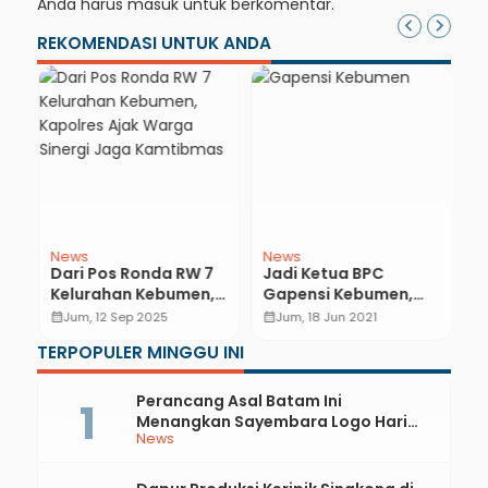
Anda harus
masuk
untuk berkomentar.
REKOMENDASI UNTUK ANDA
News
News
U
ah
Dari Pos Ronda RW 7
Jadi Ketua BPC
H
Kelurahan Kebumen,
Gapensi Kebumen,
M
wi
Kapolres Ajak Warga
Darwansyah
T
calendar_month
Jum, 12 Sep 2025
calendar_month
Jum, 18 Jun 2021
calendar_month
Sinergi Jaga
Gandeng Kontraktor
TERPOPULER MINGGU INI
Kamtibmas
Muda
Perancang Asal Batam Ini
Menangkan Sayembara Logo Hari
News
Jadi ke-397 Kabupaten Kebumen