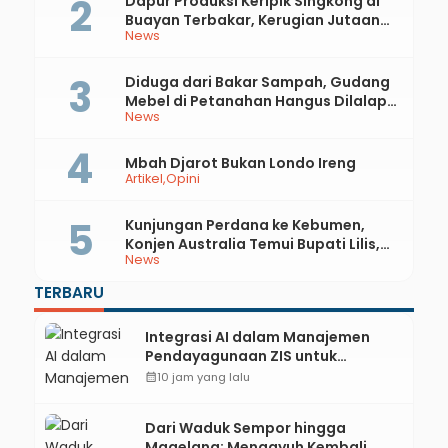
Dapur Produksi Keripik Singkong di
Buayan Terbakar, Kerugian Jutaan
News
Rupiah
Diduga dari Bakar Sampah, Gudang
Mebel di Petanahan Hangus Dilalap
News
Api
Mbah Djarot Bukan Londo Ireng
Artikel
Opini
Kunjungan Perdana ke Kebumen,
Konjen Australia Temui Bupati Lilis,
News
Ini yang Dibahas
TERBARU
Integrasi AI dalam Manajemen
Pendayagunaan ZIS untuk
Mendukung Realisasi IKAL
calendar_month
10 jam yang lalu
Unggulan Lazismu Kebumen
Dari Waduk Sempor hingga
Magelang: Mengayuh Kembali