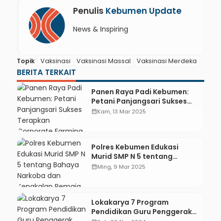
Penulis
Kebumen Update
News & Inspiring
Topik
Vaksinasi
Vaksinasi Massal
Vaksinasi Merdeka
BERITA TERKAIT
Panen Raya Padi Kebumen:
Petani Panjangsari Sukses
Terapkan Corporate Farming
calendar_month
Kam, 13 Mar 2025
Polres Kebumen Edukasi
Murid SMP N 5 tentang
Bahaya Narkoba dan
calendar_month
Ming, 9 Mar 2025
Kenakalan Remaja
Lokakarya 7 Program
Pendidikan Guru Penggerak