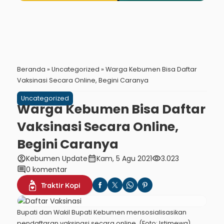
Beranda
»
Uncategorized
»
Warga Kebumen Bisa Daftar
Vaksinasi Secara Online, Begini Caranya
Uncategorized
Warga Kebumen Bisa Daftar
Vaksinasi Secara Online,
Begini Caranya
account_circle
calendar_month
visibility
Kebumen Update
Kam, 5 Agu 2021
3.023
comment
0 komentar
Traktir Kopi
Bupati dan Wakil Bupati Kebumen mensosialisasikan
pendaftaran vaksinasi secara online. (Foto: Istimewa)