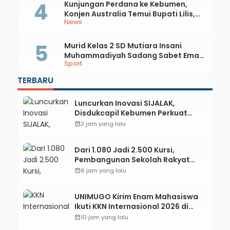
Kunjungan Perdana ke Kebumen,
Konjen Australia Temui Bupati Lilis,
News
Ini yang Dibahas
Murid Kelas 2 SD Mutiara Insani
Muhammadiyah Sadang Sabet Emas
Sport
dan Perak di Kejurda Tapak Suci
Kebumen 2026
TERBARU
Luncurkan Inovasi SIJALAK,
Disdukcapil Kebumen Perkuat
Jejaring Literasi Adminduk hingga
calendar_month
2 jam yang lalu
Tingkat Desa
Dari 1.080 Jadi 2.500 Kursi,
Pembangunan Sekolah Rakyat
Kebumen Ditargetkan Mulai
calendar_month
6 jam yang lalu
Oktober 2026
UNIMUGO Kirim Enam Mahasiswa
Ikuti KKN Internasional 2026 di
ASEAN dan Hong Kong
calendar_month
10 jam yang lalu