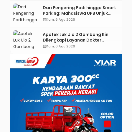
Dari Pengering Padi hingga Smart
Parking: Mahasiswa UPB Unjuk
Gigi Lewat Pameran CODEX 2
calendar_month
Kam, 6 Agu 2026
Apotek Luk Ulo 2 Gombong Kini
Dilengkapi Layanan Dokter
Spesialis Anak
calendar_month
Kam, 6 Agu 2026