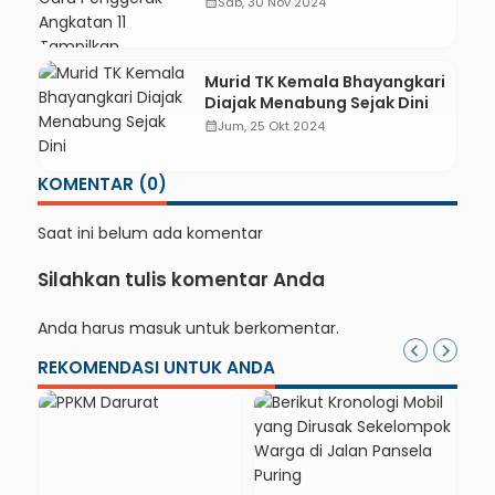
Angkatan 11 Tampilkan
calendar_month
Sab, 30 Nov 2024
Pameran Kreasi Seni
Murid TK Kemala Bhayangkari
Diajak Menabung Sejak Dini
calendar_month
Jum, 25 Okt 2024
KOMENTAR (0)
Saat ini belum ada komentar
Silahkan tulis komentar Anda
Anda harus
masuk
untuk berkomentar.
REKOMENDASI UNTUK ANDA