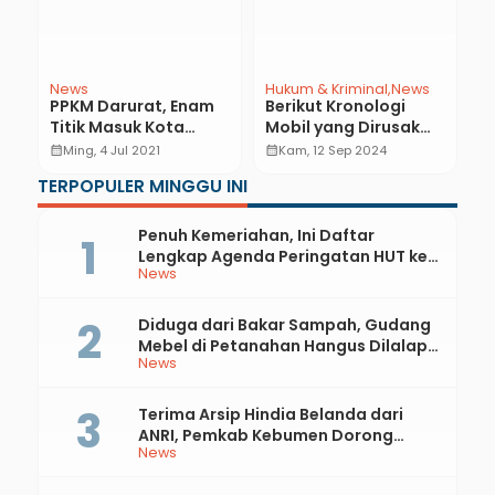
News
Hukum & Kriminal
News
N
PPKM Darurat, Enam
Berikut Kronologi
P
Titik Masuk Kota
Mobil yang Dirusak
R
Kebumen Ditutup
Sekelompok Warga di
K
calendar_month
Ming, 4 Jul 2021
calendar_month
Kam, 12 Sep 2024
calendar_month
Mulai Pukul 18.00
Jalan Pansela Puring
P
TERPOPULER MINGGU INI
Penuh Kemeriahan, Ini Daftar
Lengkap Agenda Peringatan HUT ke-
News
81 RI dan Hari Jadi ke-397 Kabupaten
Kebumen
Diduga dari Bakar Sampah, Gudang
Mebel di Petanahan Hangus Dilalap
News
Api
Terima Arsip Hindia Belanda dari
ANRI, Pemkab Kebumen Dorong
News
Integrasi Sejarah, Geopark, dan
Literasi Pertanian