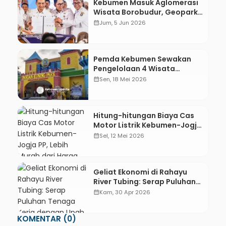
Kebumen Masuk Aglomerasi
Wisata Borobudur, Geopark
dan Pantai Jadi Destinasi
calendar_month
Jum, 5 Jun 2026
Penyangga
Pemda Kebumen Sewakan
Pengelolaan 4 Wisata
Andalan: Dari Pandan Kuning
calendar_month
Sen, 18 Mei 2026
Park hingga Gua Petruk
Hitung-hitungan Biaya Cas
Motor Listrik Kebumen-Jogja
PP, Lebih Murah dari Harga
calendar_month
Sel, 12 Mei 2026
Pertalite?
Geliat Ekonomi di Rahayu
River Tubing: Serap Puluhan
Tenaga Kerja dengan Upah
calendar_month
Kam, 30 Apr 2026
Menjanjikan
KOMENTAR (0)