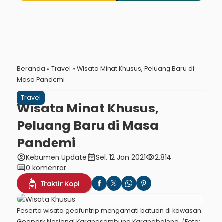
Beranda
»
Travel
»
Wisata Minat Khusus, Peluang Baru di
Masa Pandemi
Travel
Wisata Minat Khusus,
Peluang Baru di Masa
Pandemi
account_circle
calendar_month
visibility
Kebumen Update
Sel, 12 Jan 2021
2.814
comment
0 komentar
Traktir Kopi
Peserta wisata geofuntrip mengamati batuan di kawasan
Geopark Nasional Karangsambung Karangbolong. (Foto: