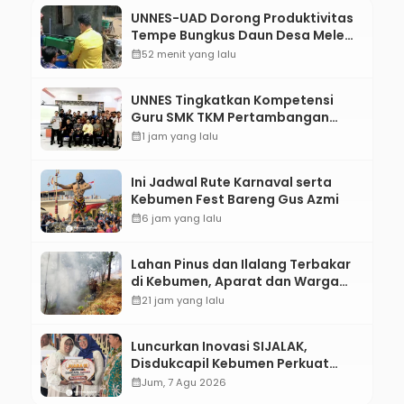
UNNES-UAD Dorong Produktivitas
Tempe Bungkus Daun Desa Meles,
Bantu Mesin dan Pendampingan
calendar_month
52 menit yang lalu
Digital
UNNES Tingkatkan Kompetensi
Guru SMK TKM Pertambangan
Kebumen melalui Desain Green
calendar_month
1 jam yang lalu
Gamification Based M-Learning
Ini Jadwal Rute Karnaval serta
Kebumen Fest Bareng Gus Azmi
calendar_month
6 jam yang lalu
Lahan Pinus dan Ilalang Terbakar
di Kebumen, Aparat dan Warga
Padamkan Api Secara Manual
calendar_month
21 jam yang lalu
Luncurkan Inovasi SIJALAK,
Disdukcapil Kebumen Perkuat
Jejaring Literasi Adminduk hingga
calendar_month
Jum, 7 Agu 2026
Tingkat Desa