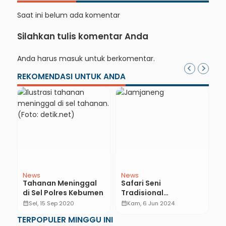
Saat ini belum ada komentar
Silahkan tulis komentar Anda
Anda harus
masuk
untuk berkomentar.
REKOMENDASI UNTUK ANDA
News
News
N
a
Tahanan Meninggal
Safari Seni
M
di Sel Polres Kebumen
Tradisional
K
Jamjaneng
D
calendar_month
Sel, 15 Sep 2020
calendar_month
Kam, 6 Jun 2024
calendar_month
Meriahkan Sruweng
C
TERPOPULER MINGGU INI
D