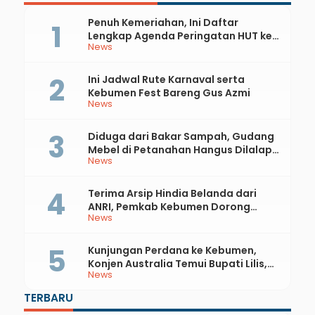
Penuh Kemeriahan, Ini Daftar
Lengkap Agenda Peringatan HUT ke-
News
81 RI dan Hari Jadi ke-397 Kabupaten
Kebumen
Ini Jadwal Rute Karnaval serta
Kebumen Fest Bareng Gus Azmi
News
Diduga dari Bakar Sampah, Gudang
Mebel di Petanahan Hangus Dilalap
News
Api
Terima Arsip Hindia Belanda dari
ANRI, Pemkab Kebumen Dorong
News
Integrasi Sejarah, Geopark, dan
Literasi Pertanian
Kunjungan Perdana ke Kebumen,
Konjen Australia Temui Bupati Lilis,
News
Ini yang Dibahas
TERBARU