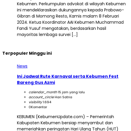
Kebumen. Perkumpulan advokat di wilayah Kebumen
ini mendeklarasikan dukungannya kepada Prabowo-
Gibran di Momong Resto, Kamis malam 8 Februari
2024. Ketua Koordinator AAI Kebumen Muchammad
Fandi Yusuf mengatakan, berdasarkan hasil
mayoritas lembaga survei […]
Terpopuler Minggu ini
News
Ini Jadwal Rute Karnaval serta Kebumen Fest
Bareng Gus Azmi
calendar_month
15 jam yang lalu
account_circle
Hari Satria
visibility
1.694
0
Komentar
KEBUMEN (KebumenUpdate.com) – Pemerintah
Kabupaten Kebumen bersiap menyambut dan
memeriahkan peringatan Hari Ulang Tahun (HUT)