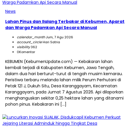
News
Lahan Pinus dan Ilalang Terbakar di Kebumen, Aparat
dan Warga Padamkan Api Secara Manual
calendar_month
Jum, 7 Agu 2026
account_circle
Hari Satria
visibility
362
0
Komentar
KEBUMEN (KebumenUpdate.com) — Kebakaran lahan
kembali terjadi di Kabupaten Kebumen, Jawa Tengah,
dalam dua hari berturut-turut di tengah musim kemarau.
Peristiwa terbaru melanda lahan milik Perum Perhutani di
Petak 121 J, Dukuh Situ, Desa Karanggayam, Kecamatan
Karanggayam, pada Jumat 7 Agustus 2026. Api dilaporkan
menghanguskan sekitar 0,25 hektare lahan yang ditanami
pohon pinus. Kebakaran ini […]