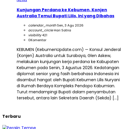
Kunjungan Perdana ke Kebumen, Konjen
Australia Temui Bupati Lilis, Ini yang Dibahas
calendar_month
Sen, 3 Agu 2026
account_circle
Hari Satria
visibility
421
0
Komentar
KEBUMEN (KebumenUpdate.com) — Konsul Jenderal
(Konjen) Australia untuk Surabaya, Glen Askew,
melakukan kunjungan kerja perdana ke Kabupaten
Kebumen pada Senin, 3 Agustus 2026. Kedatangan
diplomat senior yang fasih berbahasa Indonesia ini
disambut hangat oleh Bupati Kebumen Lilis Nuryani
di Rumah Berdaya Kompleks Pendopo Kabumian.
Turut mendampingi Bupati dalam penyambutan
tersebut, antara lain Sekretaris Daerah (Sekda) […]
Terbaru