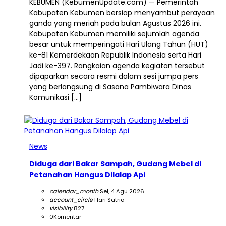
KEBUMEN (KebumenUpdate.com) — Pemerintah
Kabupaten Kebumen bersiap menyambut perayaan
ganda yang meriah pada bulan Agustus 2026 ini.
Kabupaten Kebumen memiliki sejumlah agenda
besar untuk memperingati Hari Ulang Tahun (HUT)
ke-81 Kemerdekaan Republik Indonesia serta Hari
Jadi ke-397. Rangkaian agenda kegiatan tersebut
dipaparkan secara resmi dalam sesi jumpa pers
yang berlangsung di Sasana Pambiwara Dinas
Komunikasi […]
News
Diduga dari Bakar Sampah, Gudang Mebel di
Petanahan Hangus Dilalap Api
calendar_month
Sel, 4 Agu 2026
account_circle
Hari Satria
visibility
827
0
Komentar