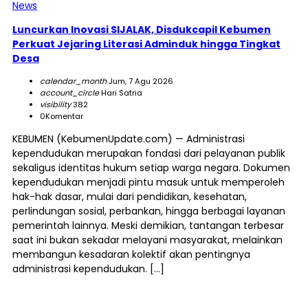
News
Luncurkan Inovasi SIJALAK, Disdukcapil Kebumen
Perkuat Jejaring Literasi Adminduk hingga Tingkat
Desa
calendar_month
Jum, 7 Agu 2026
account_circle
Hari Satria
visibility
382
0
Komentar
KEBUMEN (KebumenUpdate.com) — Administrasi
kependudukan merupakan fondasi dari pelayanan publik
sekaligus identitas hukum setiap warga negara. Dokumen
kependudukan menjadi pintu masuk untuk memperoleh
hak-hak dasar, mulai dari pendidikan, kesehatan,
perlindungan sosial, perbankan, hingga berbagai layanan
pemerintah lainnya. Meski demikian, tantangan terbesar
saat ini bukan sekadar melayani masyarakat, melainkan
membangun kesadaran kolektif akan pentingnya
administrasi kependudukan. […]