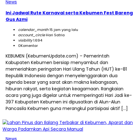
News
Ini Jadwal Rute Karnaval serta Kebumen Fest Bareng
Gus Azmi
calendar_month
15 jam yang lalu
account_circle
Hari Satria
visibility
1.694
0
Komentar
KEBUMEN (KebumenUpdate.com) – Pemerintah
Kabupaten Kebumen bersiap menyambut dan
memeriahkan peringatan Hari Ulang Tahun (HUT) ke-81
Republik Indonesia dengan menyelenggarakan dua
agenda besar yang sarat akan makna kebangsaan,
hiburan rakyat, serta kegiatan keagamaan. Rangkaian
acara yang juga digelar untuk memperingati Hari Jadi ke-
397 Kabupaten Kebumen ini dipusatkan di Alun-Alun
Pancasila Kebumen guna merangkul partisipasi aktif […]
News