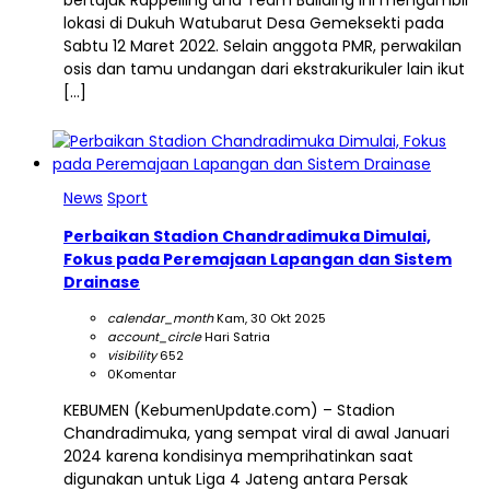
bertajuk Rappelling and Team Building ini mengambil
lokasi di Dukuh Watubarut Desa Gemeksekti pada
Sabtu 12 Maret 2022. Selain anggota PMR, perwakilan
osis dan tamu undangan dari ekstrakurikuler lain ikut
[…]
News
Sport
Perbaikan Stadion Chandradimuka Dimulai,
Fokus pada Peremajaan Lapangan dan Sistem
Drainase
calendar_month
Kam, 30 Okt 2025
account_circle
Hari Satria
visibility
652
0
Komentar
KEBUMEN (KebumenUpdate.com) – Stadion
Chandradimuka, yang sempat viral di awal Januari
2024 karena kondisinya memprihatinkan saat
digunakan untuk Liga 4 Jateng antara Persak