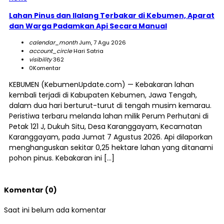
Lahan Pinus dan Ilalang Terbakar di Kebumen, Aparat
dan Warga Padamkan Api Secara Manual
calendar_month
Jum, 7 Agu 2026
account_circle
Hari Satria
visibility
362
0
Komentar
KEBUMEN (KebumenUpdate.com) — Kebakaran lahan
kembali terjadi di Kabupaten Kebumen, Jawa Tengah,
dalam dua hari berturut-turut di tengah musim kemarau.
Peristiwa terbaru melanda lahan milik Perum Perhutani di
Petak 121 J, Dukuh Situ, Desa Karanggayam, Kecamatan
Karanggayam, pada Jumat 7 Agustus 2026. Api dilaporkan
menghanguskan sekitar 0,25 hektare lahan yang ditanami
pohon pinus. Kebakaran ini […]
Komentar (0)
Saat ini belum ada komentar