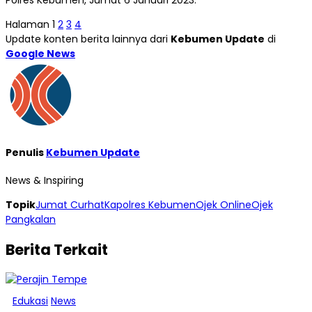
Polres Kebumen, Jumat 6 Januari 2023.
Halaman
1
2
3
4
Update konten berita lainnya dari
Kebumen Update
di
Google News
Penulis
Kebumen Update
News & Inspiring
Topik
Jumat Curhat
Kapolres Kebumen
Ojek Online
Ojek
Pangkalan
Berita Terkait
Edukasi
News