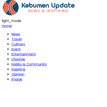
light_mode
home
News
Travel
Culinary
Event
Entertainment
Lifestyle
Hobby & Community
Inspiring
Opinion
Image