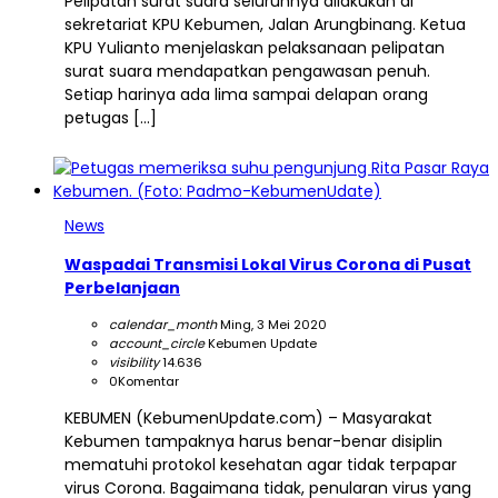
Pelipatan surat suara seluruhnya dilakukan di
sekretariat KPU Kebumen, Jalan Arungbinang. Ketua
KPU Yulianto menjelaskan pelaksanaan pelipatan
surat suara mendapatkan pengawasan penuh.
Setiap harinya ada lima sampai delapan orang
petugas […]
News
Waspadai Transmisi Lokal Virus Corona di Pusat
Perbelanjaan
calendar_month
Ming, 3 Mei 2020
account_circle
Kebumen Update
visibility
14.636
0
Komentar
KEBUMEN (KebumenUpdate.com) – Masyarakat
Kebumen tampaknya harus benar-benar disiplin
mematuhi protokol kesehatan agar tidak terpapar
virus Corona. Bagaimana tidak, penularan virus yang