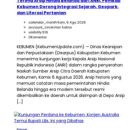
Terima Arsip Hindia Belanda dari ANRI, Pemkab
Kebumen Dorong Integrasi Sejarah, Geopark,
dan Literasi Pertanian
calendar_month
Kam, 6 Agu 2026
account_circle
Hari Satria
visibility
519
0
Komentar
KEBUMEN (KebumenUpdate.com) — Dinas Kearsipan
dan Perpustakaan (Disarpus) Kabupaten Kebumen
menerima kunjungan kerja Kepala Arsip Nasional
Republik Indonesia (ANRI) dalam rangka penyerahan
Naskah Sumber Arsip Citra Daerah Kabupaten
Kebumen, Kamis 6 Agustus 2026. Arsip historis yang
memuat catatan masa pemerintahan Hindia
Belanda hingga era modern tersebut resmi
dikembalikan ke daerah untuk disimpan di Depo Arsip
[…]
News